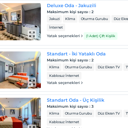
Deluxe Oda - Jakuzili
Maksimum kişi sayısı
:
2
Jakuzi
Klima
Oturma Gurubu
Düz Ekr
İnternet
Yatak seçenekleri
(1 Adet) Çift Kişilik
Standart - İki Yataklı Oda
Maksimum kişi sayısı
:
2
Klima
Oturma Gurubu
Düz Ekran TV
T
Kablosuz İnternet
Yatak seçenekleri
Standart Oda - Üç Kişilik
Maksimum kişi sayısı
:
3
Klima
Oturma Gurubu
Düz Ekran TV
T
Kablosuz İnternet