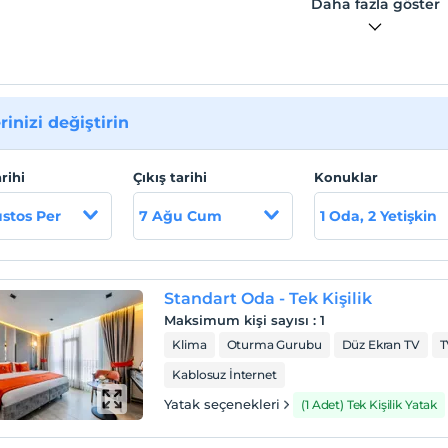
Daha fazla göster
rinizi değiştirin
arihi
Çıkış tarihi
Konuklar
stos Per
7 Ağu Cum
1 Oda, 2 Yetişkin
Standart Oda - Tek Kişilik
Maksimum kişi sayısı
:
1
Klima
Oturma Gurubu
Düz Ekran TV
T
Kablosuz İnternet
Yatak seçenekleri
(1 Adet) Tek Kişilik Yatak