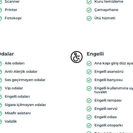
Scanner
Kuru temizleme
Printer
Çamaşırhane
Fotokopi
Ütü hizmeti
dalar
Engelli
Aile odaları
Ana kapı giriş düz aya
Anti-Alerjik odalar
Engelli asansörü
Ses geçirmeyen odalar
Engelli banyosu
Vip odalar
Engelli kullanımına 
tuvalet
Engelli odaları
Engelli rampası
Sigara içilmeyen odalar
Engelli servsi
Misafir asistanı
Engelli odası
Valizlik
Engelli otoparkı