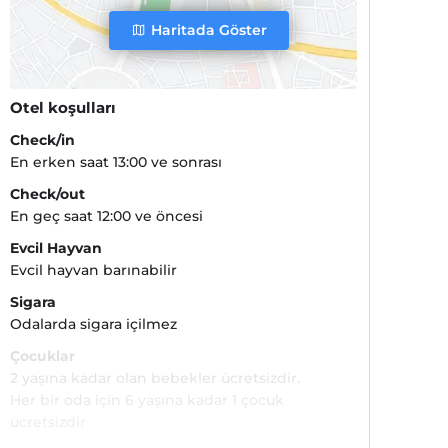
Haritada Göster
Otel koşulları
Check/in
En erken saat 13:00 ve sonrası
Check/out
En geç saat 12:00 ve öncesi
Evcil Hayvan
Evcil hayvan barınabilir
Sigara
Odalarda sigara içilmez
Çocuklar
2 yaşına kadar olan bebekler ücretsizdir.
Her bir oda için 6 yaşına kadar 1 çocuk
ücretsizdir