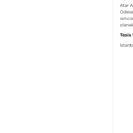
Atar A
Odalar
ısıtıc
olanak
Tesis
İstan