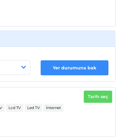
Yer durumuna bak
Tarih seç
V
Lcd TV
Led TV
İnternet