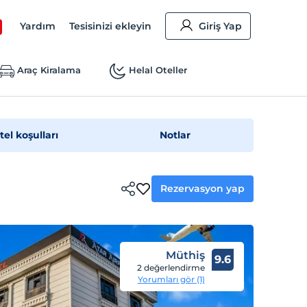
Yardım
Tesisinizi ekleyin
Giriş Yap
Araç Kiralama
Helal Oteller
tel koşulları
Notlar
Rezervasyon yap
Müthiş
9.6
2 değerlendirme
Yorumları gör (1)