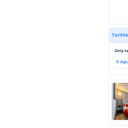
Tarihle
Giriş t
6 Ağu