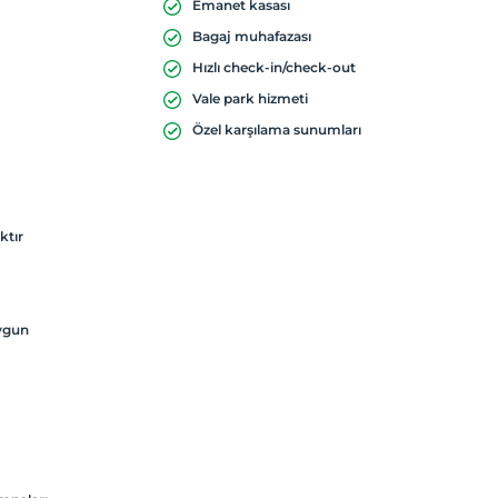
Emanet kasası
Bagaj muhafazası
Hızlı check-in/check-out
Vale park hizmeti
Özel karşılama sunumları
ktır
uygun