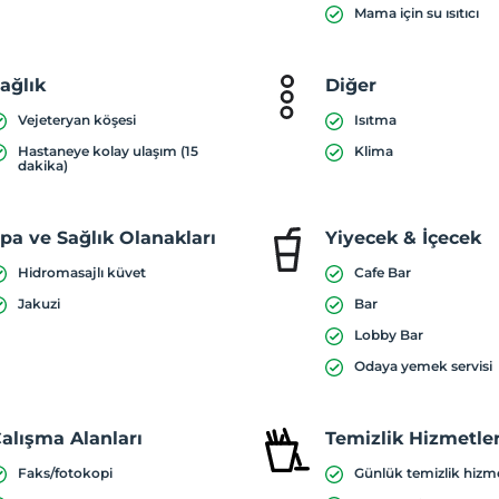
Mama için su ısıtıcı
ağlık
Diğer
Vejeteryan köşesi
Isıtma
Hastaneye kolay ulaşım (15
Klima
dakika)
pa ve Sağlık Olanakları
Yiyecek & İçecek
Hidromasajlı küvet
Cafe Bar
Jakuzi
Bar
Lobby Bar
Odaya yemek servisi
alışma Alanları
Temizlik Hizmetler
Faks/fotokopi
Günlük temizlik hizm