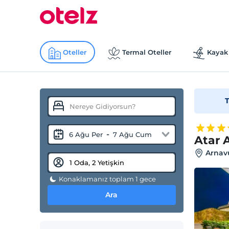
Oteller
Termal Oteller
Kayak 
T
-
6 Ağu Per
7 Ağu Cum
Atar 
Arnavu
Konaklamanız toplam 1 gece
Ara