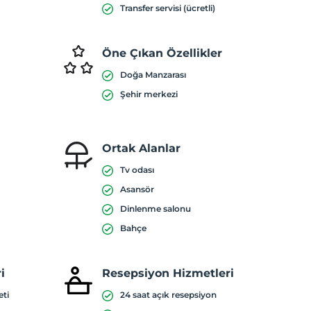
Transfer servisi (ücretli)
Öne Çıkan Özellikler
Doğa Manzarası
Şehir merkezi
Ortak Alanlar
Tv odası
Asansör
Dinlenme salonu
Bahçe
i
Resepsiyon Hizmetleri
eti
24 saat açık resepsiyon