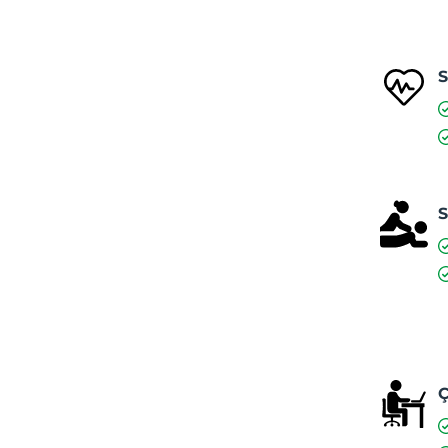
S
S
Ç