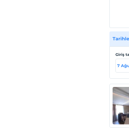
Tarihle
Giriş t
7 Ağ