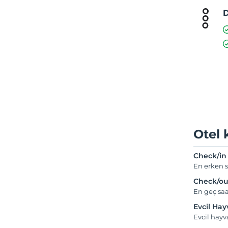
D
Otel 
Check/in
En erken s
Check/ou
En geç saa
Evcil Ha
Evcil hay