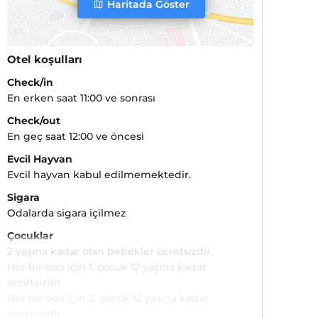
Haritada Göster
Otel koşulları
Check/in
En erken saat 11:00 ve sonrası
Check/out
En geç saat 12:00 ve öncesi
Evcil Hayvan
Evcil hayvan kabul edilmemektedir.
Sigara
Odalarda sigara içilmez
Çocuklar
2 yaşına kadar olan bebekler ücretsizdir.
Her bir oda için 1. çocuk 12 yaşına kadar
ücretsizdir
Her bir oda için 2. çocuk 12 yaşına kadar
ücretsizdir