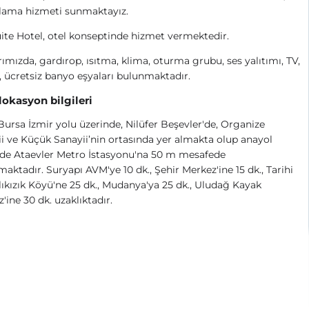
lama hizmeti sunmaktayız.
ite Hotel, otel konseptinde hizmet vermektedir.
ımızda, gardırop, ısıtma, klima, oturma grubu, ses yalıtımı, TV,
 ücretsiz banyo eşyaları bulunmaktadır.
 lokasyon bilgileri
 Bursa İzmir yolu üzerinde, Nilüfer Beşevler'de, Organize
i ve Küçük Sanayii’nin ortasında yer almakta olup anayol
nde Ataevler Metro İstasyonu'na 50 m mesafede
aktadır. Suryapı AVM'ye 10 dk., Şehir Merkez'ine 15 dk., Tarihi
kızık Köyü'ne 25 dk., Mudanya'ya 25 dk., Uludağ Kayak
'ine 30 dk. uzaklıktadır.