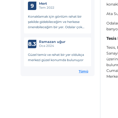
Mert
konak
9
Tem 2022
Ata Su
Konaklamak için gönlüm rahat bir
şekilde gidebileceğim ve herkese
Odalar
önerebileceğim bir yer. Odalar çok
banyo,
temiz ve moderndi ayrıca ikramlar da
bulunuyordu. İlk defa gittim bundan
Tesis
Ramazan uğur
sonra her zamanki seçimim.
8.3
Oca 2024
Tesis,
Sanayi
Güzel temiz ve rahat bir yer oldukça
üzeri
merkezi güzel konumda bulunuyor
bulunm
Cumalı
Tümü
Merkez