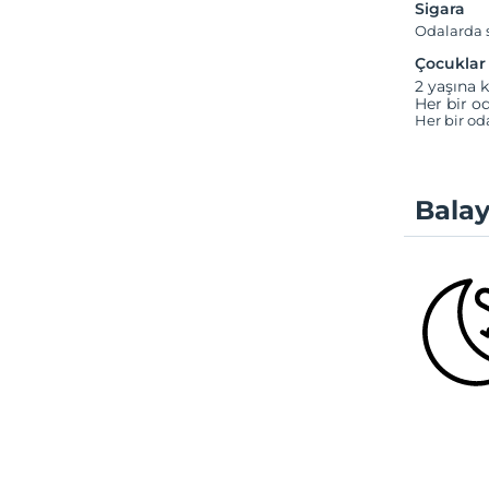
Sigara
Odalarda s
Çocuklar
2 yaşına k
Her bir od
Her bir od
Balay