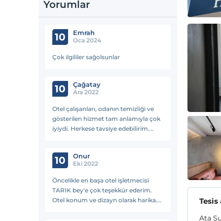
Yorumlar
Emrah
10
Oca 2024
Çok ilgililer sağolsunlar
Çağatay
10
Ara 2022
Otel çalışanları, odanın temizliği ve
gösterilen hizmet tam anlamıyla çok
iyiydi. Herkese tavsiye edebilirim.
Gönül rahatlığıyla gidebilirsiniz.
Onur
10
Eki 2022
Öncelikle en başa otel işletmecisi
TARIK bey'e çok teşekkür ederim.
Otel konum ve dizayn olarak harika.
Tesis
Temiz ve odaları güzeldi.Tavsiye
Ata Su
ederim herkese