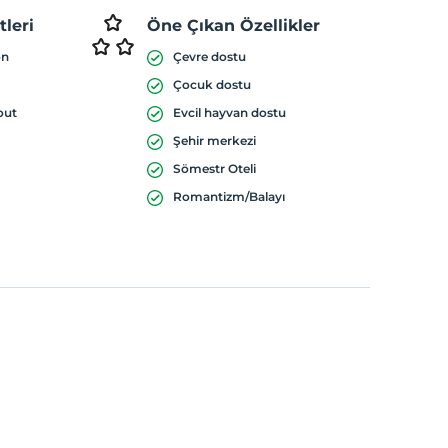
leri
Öne Çıkan Özellikler
on
Çevre dostu
Çocuk dostu
out
Evcil hayvan dostu
Şehir merkezi
Sömestr Oteli
Romantizm/Balayı