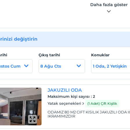
Daha fazla göster
rinizi değiştirin
arihi
Çıkış tarihi
Konuklar
ustos Cum
8 Ağu Cts
1 Oda, 2 Yetişkin
JAKUZILI ODA
Maksimum kişi sayısı
:
2
Yatak seçenekleri
(1 Adet) Çift Kişilik
ODAMIZ 80 M2 CIFT KISILIK JAKUZILI ODA
IKRAMIMIZDIR