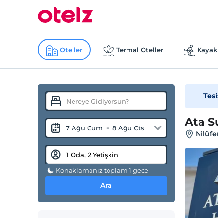
Oteller
Termal Oteller
Kayak 
Tesi
Ata S
-
7 Ağu Cum
8 Ağu Cts
Nilüfe
Konaklamanız toplam 1 gece
Ara