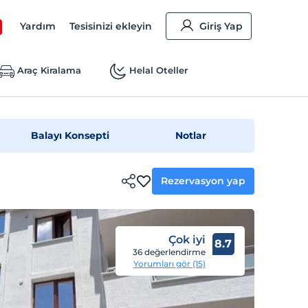
Yardım
Tesisinizi ekleyin
Giriş Yap
Araç Kiralama
Helal Oteller
Balayı Konsepti
Notlar
Rezervasyon yap
Çok iyi
8.7
36 değerlendirme
Yorumları gör (15)