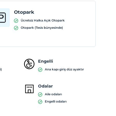
Otopark
Ücretsiz Halka Açık Otopark
Otopark (Tesis bünyesinde)
Engelli
i)
Ana kapı giriş düz ayaktır
Odalar
Aile odaları
Engelli odaları