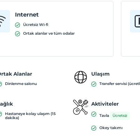
Internet
Ücretsiz Wi-fi
Ortak alanlar ve tüm odalar
rtak Alanlar
Ulaşım
Dinlenme salonu
Transfer servisi (ücretl
ağlık
Aktiviteler
Hastaneye kolay ulaşım (15
Tavla
Ücretsiz
dakika)
Okey takımı