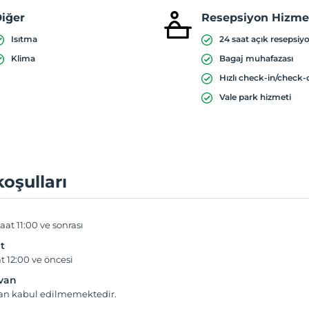
iğer
Resepsiyon Hizmet
Isıtma
24 saat açık resepsiy
Klima
Bagaj muhafazası
Hızlı check-in/check-
Vale park hizmeti
koşulları
aat 11:00 ve sonrası
t
t 12:00 ve öncesi
yvan
van kabul edilmemektedir.