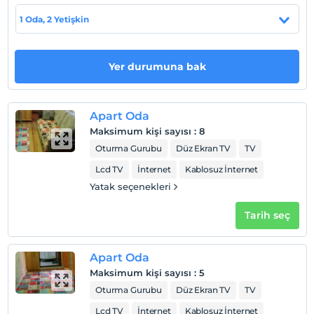
Evcil Hayvan
1 Oda, 2 Yetişkin
Evcil hayvan kabul edilmemektedir.
Sigara
Odalarda sigara içilmez
Yer durumuna bak
Çocuklar
2 yaşına kadar olan bebekler ücretsizdir.
Apart Oda
Her bir oda için 3 yaşına kadar 1 çocuk ücretsizdir
Maksimum kişi sayısı
:
8
Oturma Gurubu
Düz Ekran TV
TV
Lcd TV
İnternet
Kablosuz İnternet
Yatak seçenekleri
Tarih seç
Apart Oda
Maksimum kişi sayısı
:
5
Oturma Gurubu
Düz Ekran TV
TV
Lcd TV
İnternet
Kablosuz İnternet