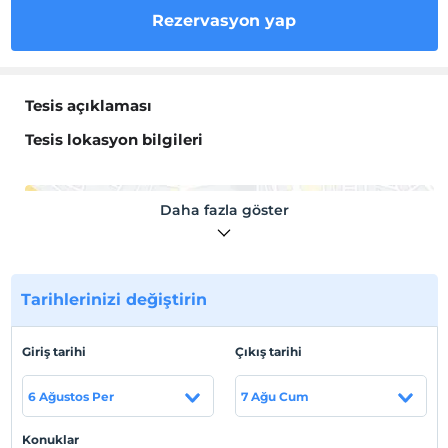
Rezervasyon yap
Tesis açıklaması
Tesis lokasyon bilgileri
Daha fazla göster
Haritada Göster
Tarihlerinizi değiştirin
Otel koşulları
Giriş tarihi
Çıkış tarihi
Check/in
En erken saat 10:00 ve sonrası
6 Ağustos Per
7 Ağu Cum
Check/out
En geç saat 11:00 ve öncesi
Konuklar