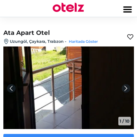
Ata Apart Otel
Uzungöl, Çaykara, Trabzon
-
Haritada Göster
1
/
10