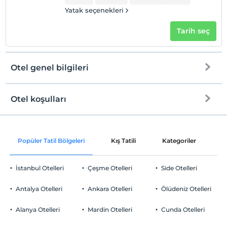
Yatak seçenekleri
Tarih seç
Otel genel bilgileri
Otel koşulları
Internet
Check/in
Ücretsiz Wi-fi
En erken saat 10:00 ve sonrası
Popüler Tatil Bölgeleri
Kış Tatili
Kategoriler
P
Ortak alanlar ve tüm odalar
Check/out
En geç saat 11:00 ve öncesi
İstanbul Otelleri
Çeşme Otelleri
Side Otelleri
Evcil Hayvan
Evcil hayvan kabul edilmemektedir.
Antalya Otelleri
Ankara Otelleri
Ölüdeniz Otelleri
Sigara
Odalarda sigara içilmez
Alanya Otelleri
Mardin Otelleri
Cunda Otelleri
Otopark
Çocuklar