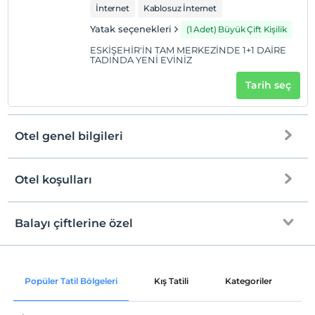
İnternet
Kablosuz İnternet
Yatak seçenekleri
(1 Adet) Büyük Çift Kişilik
ESKİŞEHİR'İN TAM MERKEZİNDE 1+1 DAİRE
TADINDA YENİ EVİNİZ
Tarih seç
Otel genel bilgileri
Otel koşulları
Internet
Check/in
Ücretsiz Wi-fi
En erken saat 11:00 ve sonrası
Balayı çiftlerine özel
Ortak alanlar ve tüm odalar
Check/out
En geç saat 11:00 ve öncesi
Ekstra harcamalarda indirim
Evcil Hayvan
Popüler Tatil Bölgeleri
Kış Tatili
Kategoriler
P
Evcil hayvan kabul edilmemektedir.
Sigara