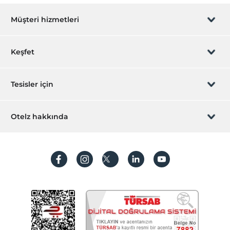
Öne Çıkan Özellikler
Müşteri hizmetleri
Şehir merkezi
Yiyecek & İçecek
Rezervasyon yönet
Keşfet
Odaya yemek servisi
Paket servis olanağı
Sizi arayalım
Hediye Kart
Tesisler için
Aktiviteler
İştirak olun
Köpük partisi
ZPara Nedir?
Hemen tesisinizi ekleyin
Otelz hakkında
Okey takımı
İletişim
Üye girişi
Ulaşım
Villa/Daire ekleyin
Hakkımızda
Havaalanı servisi (ücretli)
Sıkça sorulan sorular
Hesap oluştur
Transfer servisi (ücretli)
Sürdürülebilirlik
Kişisel Verilerin Korunması
Diğer
Koşullar ve şartlar
Isıtma
İşlem rehberi
Klima
Aydınlatma metni