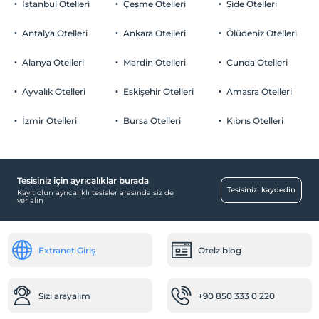
İstanbul Otelleri
Çeşme Otelleri
Side Otelleri
Odalarda sigara içilmez
Otopark
Çocuklar
Antalya Otelleri
Ankara Otelleri
Ölüdeniz Otelleri
2 yaşına kadar olan bebekler ücretsizdir.
Ücretli Halka Açık Otopark
Tesisin ücretsiz çocuk politkası yoktur
Alanya Otelleri
Mardin Otelleri
Cunda Otelleri
Otopark (Tesis disinda)
Ayvalık Otelleri
Eskişehir Otelleri
Amasra Otelleri
İzmir Otelleri
Bursa Otelleri
Kıbrıs Otelleri
Odalar
Aile odaları
Tesisiniz için ayrıcalıklar burada
Resepsiyon Hizmetleri
Tesisinizi kaydedin
Kayıt olun ayrıcalıklı tesisler arasında siz de
yer alın
24 saat açık resepsiyon
Temizlik Hizmetleri
Extranet Giriş
Otelz blog
Günlük temizlik hizmeti
Engelli
Sizi arayalım
+90 850 333 0 220
Ana kapı giriş düz ayaktır