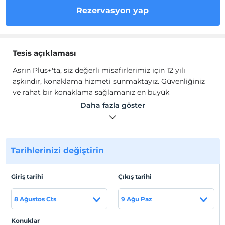
Rezervasyon yap
Tesis açıklaması
Asrın Plus+'ta, ​siz değerli misafirlerimiz için 12 yılı
aşkındır, konaklama hizmeti sunmaktayız. Güvenliğiniz
ve rahat bir konaklama sağlamanız en büyük
önceliğimizdir. Bina girişinde resepsiyonumuz olup siz
Daha fazla göster
değerli müşterilerimize 7/24 hizmet vermektedir.
Asrın Plus+'da dairelerimiz siz değerli misafirlerimizin,
konforlu, güvenli ve rahat bir konaklama sağlayacağınız
şekilde dizayn edilmiştir.
Tarihlerinizi değiştirin
Tesis lokasyon bilgileri
Giriş tarihi
Çıkış tarihi
Tesis, Eskişehir Tepebaşı'nda konumlanmaktadır.
Tepebaşı Bölgesi Espark AVM karşı sokağıdır. TCDD,
8 Ağustos Cts
9 Ağu Paz
barlar sokağı, Adalar ve Porsuk Çayı'na yürüme
mesafesindedir.
Konuklar