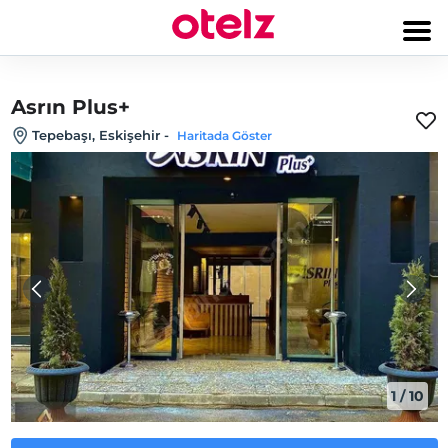
Asrın Plus+
Tepebaşı, Eskişehir
-
Haritada Göster
1
/
10