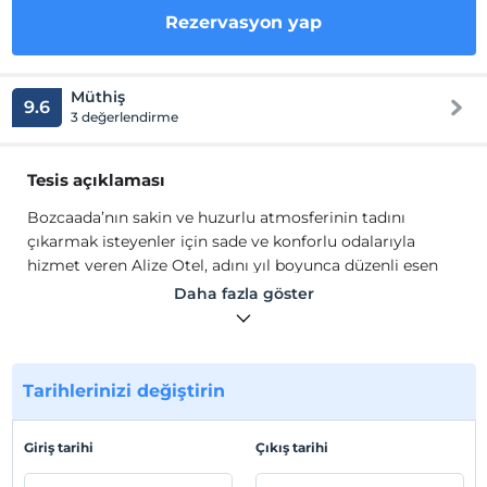
Rezervasyon yap
Müthiş
9.6
3 değerlendirme
Tesis açıklaması
Bozcaada’nın sakin ve huzurlu atmosferinin tadını
çıkarmak isteyenler için sade ve konforlu odalarıyla
hizmet veren Alize Otel, adını yıl boyunca düzenli esen
rüzgardan alıyor. Ada merkezine yaklaşık 1 km mesafede,
Daha fazla göster
ayazma yolu üzerinde bulunan otel, bahçesindeki ulu
zeytin ağacının altında kuş ve rüzgar sesleri eşliğinde siz
değerli misafirlerini huzura davet ediyor.
Bozcaada’nın sakin ve huzurlu atmosferinin tadını
Tarihlerinizi değiştirin
çıkarmak isteyenler için sade ve konforlu odalarıyla
hizmet veren Alize Otel, adını yıl boyunca düzenli esen
Giriş tarihi
Çıkış tarihi
rüzgardan alıyor. Ada merkezine yaklaşık 1 km mesafede,
ayazma yolu üzerinde bulunan otel, bahçesindeki ulu