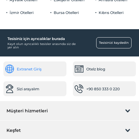
İzmir Otelleri
Bursa Otelleri
Kıbrıs Otelleri
Bebek
Bebek karyolası
Tesisiniz için ayrıcalıklar burada
Resepsiyon Hizmetleri
Tesisinizi kaydedin
Kayıt olun ayrıcalıklı tesisler arasında siz de
yer alın
Hızlı check-in/check-out
Sağlık
Extranet Giriş
Otelz blog
Hastaneye kolay ulaşım (15 dakika)
Aktiviteler
Sizi arayalım
+90 850 333 0 220
Satranç
Ücretsiz
Tavla
Ücretsiz
Müşteri hizmetleri
Odalar
Rezervasyon yönet
Keşfet
Aile odaları