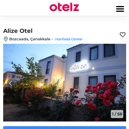
Alize Otel
Bozcaada, Çanakkale
-
Haritada Göster
1
/
58