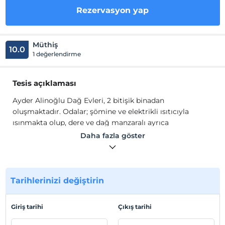
Rezervasyon yap
Müthiş
10.0
1 değerlendirme
Tesis açıklaması
Ayder Alinoğlu Dağ Evleri, 2 bitişik binadan
oluşmaktadır. Odalar; şömine ve elektrikli ısıtıcıyla
ısınmakta olup, dere ve dağ manzaralı ayrıca
balkonludur. Balayı, doğum günü, tanışma, evlilik
Daha fazla göster
yıldönümü ve teklif gibi özel günler için odalar konsept
şeklinde ücretli olarak hazırlanır.
Alinoğlu Dağ Evleri'nde Kahvaltı saat 11:00 'a kadar
yapılmaktadır ve odaya özel olarak servis edilir.
Tarihlerinizi değiştirin
Balayı çiftleri bir günden fazla konaklama yapıyorlar ise
ilk gün için tüm gün boyunca dilediği saatte kahvaltı
Giriş tarihi
Çıkış tarihi
alabilirler. 7/24 saat resepsiyon hizmeti
bulunmamaktadır. Odalarda; TV, mini bar, su ısıtıcısı, Wi-