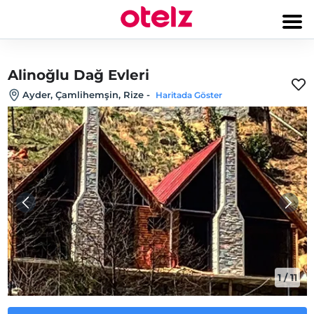
Alinoğlu Dağ Evleri
Ayder, Çamlihemşin, Rize
-
Haritada Göster
1
/
11