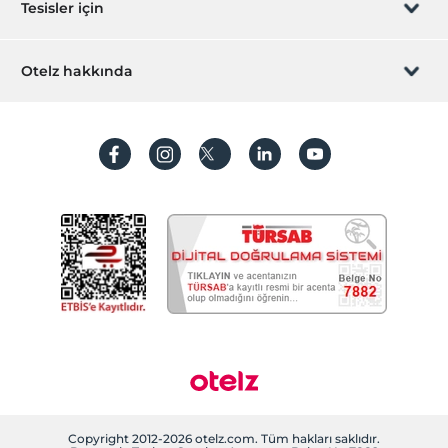
Hediye Kart
Diğer
Tesisler için
Isıtma
İştirak olun
ZPara Nedir?
Şömine
Hemen tesisinizi ekleyin
Otelz hakkında
İletişim
Öne Çıkan Özellikler
Üye girişi
Villa/Daire ekleyin
Hakkımızda
Dağ manzarası
Sıkça sorulan sorular
Hesap oluştur
Evcil hayvan dostu
Sürdürülebilirlik
Kişisel Verilerin Korunması
Koşullar ve şartlar
İşlem rehberi
Aydınlatma metni
Gizlilik politikaları
Yasal bilgiler
Çerez politikamız
Copyright 2012-2026 otelz.com. Tüm hakları saklıdır.