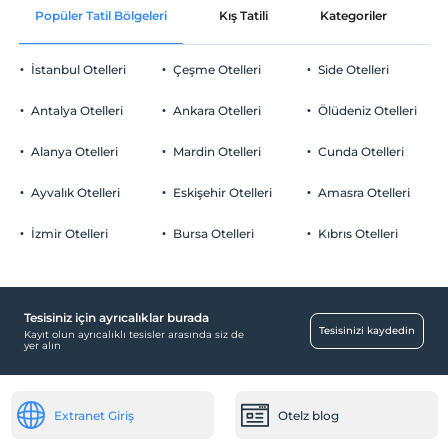
Popüler Tatil Bölgeleri
Kış Tatili
Kategoriler
P
2 yaşına kadar olan bebekler ücretsizdir.
Ortak alanlar ve tüm odalar
Check/out
Her bir oda için 3 yaşına kadar 1 çocuk ücretsizdir
En geç saat 12:00 ve öncesi
İstanbul Otelleri
Çeşme Otelleri
Side Otelleri
Evcil Hayvan
Evcil hayvan kabul edilmemektedir.
Antalya Otelleri
Ankara Otelleri
Ölüdeniz Otelleri
Sigara
Odalarda sigara içilmez
Alanya Otelleri
Mardin Otelleri
Cunda Otelleri
Otopark
Çocuklar
2 yaşına kadar olan bebekler ücretsizdir.
Ücretsiz Özel Otopark
Ayvalık Otelleri
Eskişehir Otelleri
Amasra Otelleri
Her bir oda için 3 yaşına kadar 1 çocuk ücretsizdir
Otopark (Tesis bünyesinde)
İzmir Otelleri
Bursa Otelleri
Kıbrıs Otelleri
Tesisiniz için ayrıcalıklar burada
Tesisinizi kaydedin
Kayıt olun ayrıcalıklı tesisler arasında siz de
yer alın
Extranet Giriş
Otelz blog