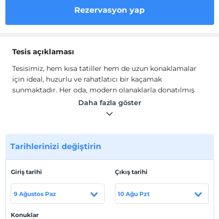
Rezervasyon yap
Tesis açıklaması
Tesisimiz, hem kısa tatiller hem de uzun konaklamalar
için ideal, huzurlu ve rahatlatıcı bir kaçamak
sunmaktadır. Her oda, modern olanaklarla donatılmış
olup, otantik Yunan havasını koruyarak özenle
Daha fazla göster
tasarlanmıştır.
Pitoresk Chania kasabasında bulunan konaklamamız,
canlı Eski Şehir'e sadece kısa bir mesafededir. Burada
yerel pazarları, geleneksel tavernalara ve etkileyici tarihi
Tarihlerinizi değiştirin
mekanları keşfedebilirsiniz. İster yakındaki plajlarda
dinlenmek, ister bölgenin zengin kültürüne dalmak
Giriş tarihi
Çıkış tarihi
isteyin, tesisimiz, Girit'teki maceranız için mükemmel bir
başlangıç noktasıdır. Sizi ağırlamayı ve Yunanistan’ın bu
9 Ağustos Paz
10 Ağu Pzt
muazzam bölümünde unutulmaz bir konaklama
deneyimi sunmayı sabırsızlıkla bekliyoruz.
Konuklar