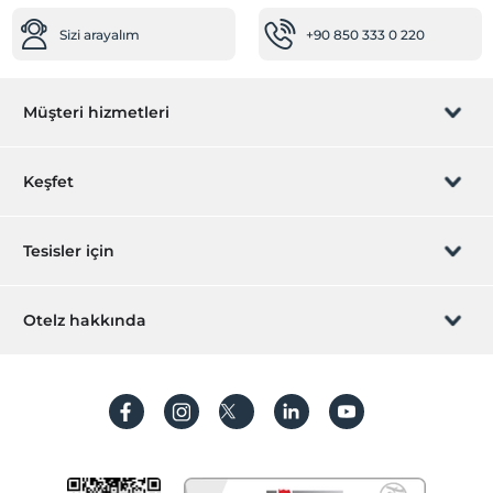
Sizi arayalım
+90 850 333 0 220
Müşteri hizmetleri
Rezervasyon yönet
Keşfet
Sizi arayalım
Hediye Kart
Tesisler için
İştirak olun
ZPara Nedir?
Hemen tesisinizi ekleyin
Otelz hakkında
İletişim
Üye girişi
Villa/Daire ekleyin
Hakkımızda
Sıkça sorulan sorular
Hesap oluştur
Sürdürülebilirlik
Kişisel Verilerin Korunması