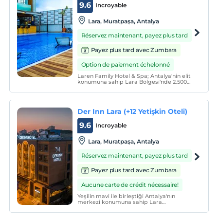
9.6
Incroyable
Lara, Muratpaşa, Antalya
Réservez maintenant, payez plus tard
Payez plus tard avec Zumbara
Option de paiement échelonné
Laren Family Hotel & Spa; Antalya'nin elit
konumuna sahip Lara Bölgesi'nde 2.500
m2'lik bir alanda kurulmus birbirinden sik
59 odasiyla(standart oda, suit oda) 181
yatak kapasitesine sahiptir.
Der Inn Lara (+12 Yetişkin Oteli)
9.6
Incroyable
Lara, Muratpaşa, Antalya
Réservez maintenant, payez plus tard
Payez plus tard avec Zumbara
Aucune carte de crédit nécessaire!
Yeşilin mavi ile birleştiği Antalya'nın
merkezi konumuna sahip Lara
Bölgesi'nde; kusursuz hizmet anlayışıyla
misafirlerine unutulmaz bir konaklama