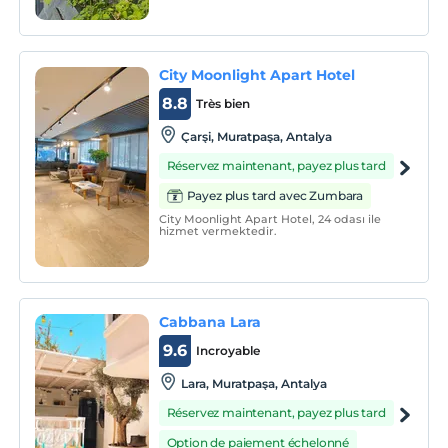
birkaç km mesafede olup; şehri̇ ve
muhteşem Akdeniz'i deney
City Moonlight Apart Hotel
8.8
Très bien
Çarşi, Muratpaşa, Antalya
Réservez maintenant, payez plus tard
Payez plus tard avec Zumbara
City Moonlight Apart Hotel, 24 odası ile
hizmet vermektedir.
Cabbana Lara
9.6
Incroyable
Lara, Muratpaşa, Antalya
Réservez maintenant, payez plus tard
Option de paiement échelonné