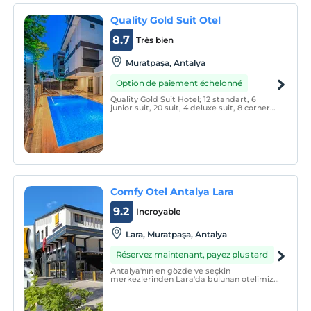
Quality Gold Suit Otel
8.7
Très bien
Muratpaşa, Antalya
Option de paiement échelonné
Quality Gold Suit Hotel; 12 standart, 6
junior suit, 20 suit, 4 deluxe suit, 8 corner
suit oda olmak üzere toplamda 50 adet
odasıyla hizmet vermektedir.
Comfy Otel Antalya Lara
9.2
Incroyable
Lara, Muratpaşa, Antalya
Réservez maintenant, payez plus tard
Antalya'nın en gözde ve seçkin
merkezlerinden Lara'da bulunan otelimiz
şehrin en uğrak noktalarından olan Düden
Şelalesi, Lara Plajları, Kalei̇çi̇, Terracity
AVM ( 750 m ) gibi konumlara sadece