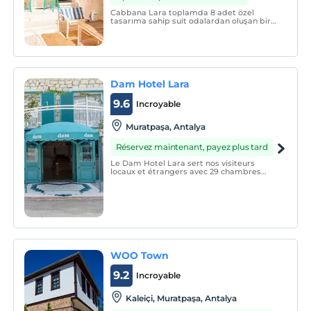
Cabbana Lara toplamda 8 adet özel
tasarıma sahip suit odalardan oluşan bir
işletme olup, oda ve oda kahvaltı
konseptinde hizmet vermektedir.
Dam Hotel Lara
9.6
Incroyable
Muratpaşa, Antalya
Réservez maintenant, payez plus tard
Le Dam Hotel Lara sert nos visiteurs
locaux et étrangers avec 29 chambres
dans la région de Lara - Shelters, qui est
l'un des plus beaux quartiers d'Antalya,
depuis mai 2021.
WOO Town
9.2
Incroyable
Kaleiçi, Muratpaşa, Antalya