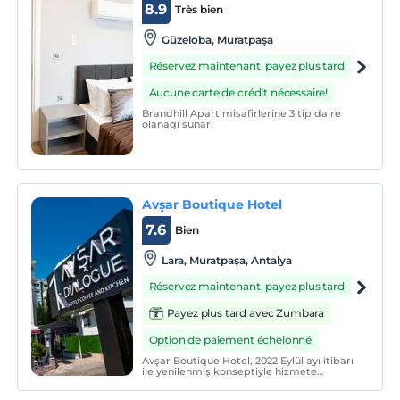
8.9
Très bien
Güzeloba, Muratpaşa
Réservez maintenant, payez plus tard
Aucune carte de crédit nécessaire!
Brandhill Apart misafirlerine 3 tip daire
olanağı sunar.
Avşar Boutique Hotel
7.6
Bien
Lara, Muratpaşa, Antalya
Réservez maintenant, payez plus tard
Payez plus tard avec Zumbara
Option de paiement échelonné
Avşar Boutique Hotel, 2022 Eylül ayı itibarı
ile yenilenmiş konseptiyle hizmete
açılmıştır.