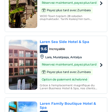
Réservez maintenant, payez plus tard
Payez plus tard avec Zumbara
WOO Town toplam 28 odadan
oluşmaktadır. Tarihi Kaleiçi'nin tam
ortasında yer almaktadır. Otantik
görüntüsüyle misafirlerini beklemektedir.
Laren Sea Side Hotel & Spa
9.6
Incroyable
Lara, Muratpaşa, Antalya
Réservez maintenant, payez plus tard
Payez plus tard avec Zumbara
Option de paiement échelonné
Grâce à l'emplacement magnifique du
Laren Business Hotel & Spa, nos clients
peuvent facilement accéder à toutes les
commodités de la ville.
Laren Family Boutique Hotel &
Spa