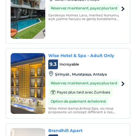
Réservez maintenant, payez plus tard
Gardenya Homes Lara, merkezi konumu,
açık yüzme havuzu ve geniş konaklama
birimleri ile misafirlerine hizmet
vermektedir.
Wise Hotel & Spa - Adult Only
9.3
Incroyable
Şirinyalı , Muratpaşa, Antalya
Réservez maintenant, payez plus tard
Payez plus tard avec Zumbara
Option de paiement échelonné
Wise Hotel &amp;&nbsp;Spa, où nous
proposons un concept différent à nos
clients estimés, qui souhaitent à la fois se
détendre et s'amuser pendant leur temps
libre, dans les lumières intactes de la ville,
est à votre service près de la route Old
Brandhill Apart
Lara de A