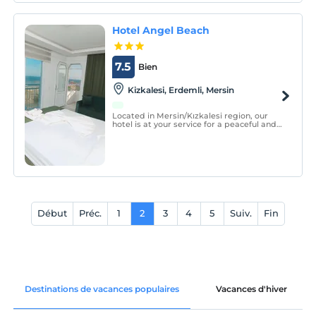
Hotel Angel Beach
7.5
Bien
Kizkalesi, Erdemli, Mersin
Located in Mersin/Kızkalesi region, our
hotel is at your service for a peaceful and
enjoyable holiday with its history, nature,
sea and perfect beach.
Début
Préc.
1
2
3
4
5
Suiv.
Fin
Destinations de vacances populaires
Vacances d'hiver