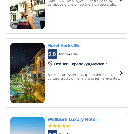
Camlik 87 Hotel Ayvalık, notre hôtel se
compose d'une structure architecturale
unique et de maisons Ayvalık avec des
entrées indépendantes.
Hotel Karlık Evi
9.8
Incroyable
Üçhisar, Kapadokya,Nevşehir
Notre établissement, qui maintient la
culture traditionnelle anatolienne vivante,
a été construit avec des pierres de roche
appartenant à la région de la Cappadoce.
Il se compose de 22 chambres en pierre
de roche.
Wellborn Luxury Hotel