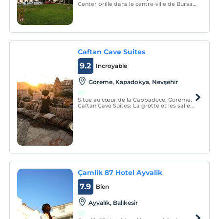
Center brille dans le centre-ville de Bursa
avec ses 5 étoiles, qui impressionne par
son architecture, qui est la plus appréciée
du sud de Marmara et où classique et
moderne sont élégamment intégrés.
Caftan Cave Suites
9.2
Incroyable
Göreme, Kapadokya, Nevşehir
Situé au cœur de la Cappadoce, Göreme,
Caftan Cave Suites; La grotte et les salles
en pierre, qui remontent à l'Antiquité, ont
été décorées conformément à la structure
historique de la région et ont été utilisées
comme ancienne maison de village
jusqu'en
Çamlik 87 Hotel Ayvalik
7.9
Bien
Ayvalık, Balıkesir