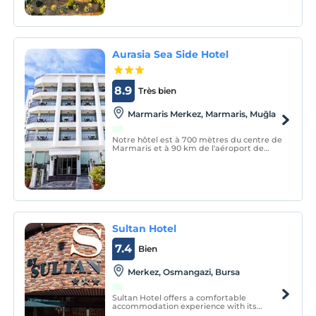
époustouflante de la mer Égée.
Aurasia Sea Side Hotel
8.9
Très bien
Marmaris Merkez, Marmaris, Muğla
Notre hôtel est à 700 mètres du centre de
Marmaris et à 90 km de l'aéroport de
Dalaman. Notre hôtel est à 20 mètres de
la mer.
Sultan Hotel
7.4
Bien
Merkez, Osmangazi, Bursa
Sultan Hotel offers a comfortable
accommodation experience with its
unique location. The property provides