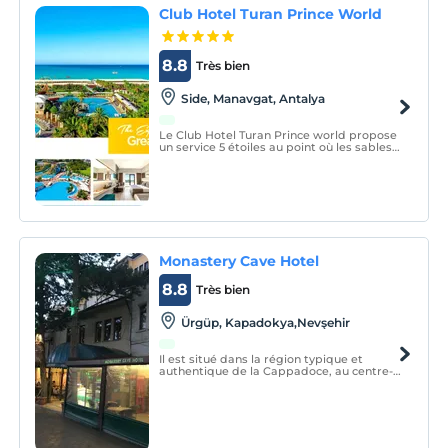
Club Hotel Turan Prince World
8.8
Très bien
Side, Manavgat, Antalya
Le Club Hotel Turan Prince world propose
un service 5 étoiles au point où les sables
chauds de Side rencontrent la mer à
Antalya, l'une des plus belles villes de la
Méditerranée, avec son système tout
compris.
Monastery Cave Hotel
8.8
Très bien
Ürgüp, Kapadokya,Nevşehir
Il est situé dans la région typique et
authentique de la Cappadoce, au centre-
ville, avec une atmosphère agréable,
familiale et une atmosphère charmante.