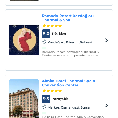
Ramada Resort Kazdağları
Thermal & Spa
8.0
Très bien
Kazdağları, Edremit,Balıkesir
Ramada Resort Kazdağları Thermal &
Évadez-vous dans un paradis paisible
dans notre hôtel Spa.
Almira Hotel Thermal Spa &
Convention Center
9.5
Incroyable
Merkez, Osmangazi, Bursa
L'Almira Hotel Thermal Spa & Convention