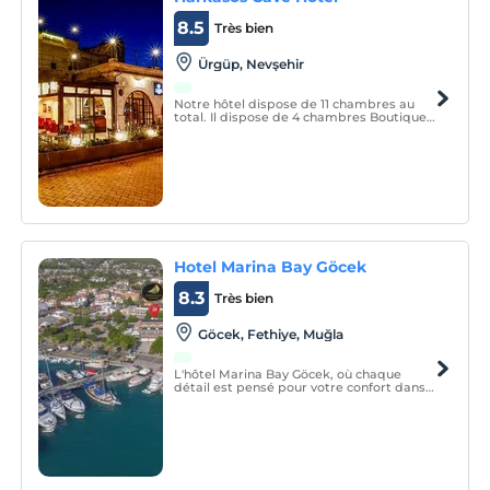
8.5
Très bien
Ürgüp, Nevşehir
Notre hôtel dispose de 11 chambres au
total. Il dispose de 4 chambres Boutique
Rock Carved et 7 Stone. Nous avons 2
suites avec jacuzzi. Les services sont
fournis dans le concept de lune de miel.
Hotel Marina Bay Göcek
8.3
Très bien
Göcek, Fethiye, Muğla
L'hôtel Marina Bay Göcek, où chaque
détail est pensé pour votre confort dans
les chambres qui vous accueillent avec sa
magnifique vue mer, sera l'adresse
inoubliable de vos vacances.