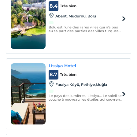
8.4
Très bien
Abant, Mudurnu, Bolu
Bolu est l'une des rares villes qui n'a pas
eu sa part des parties des villes turques
qui ont été asservies par les gratte-ciel et
les résidences, et qui ont réussi à rester
intactes.
Lissiya Hotel
8.7
Très bien
Faralya Köyü, Fethiye,Muğla
Le pays des lumières, Lissiya... Le soleil se
couche à nouveau, les étoiles qui couvrent
le ciel la nuit brillent ici...