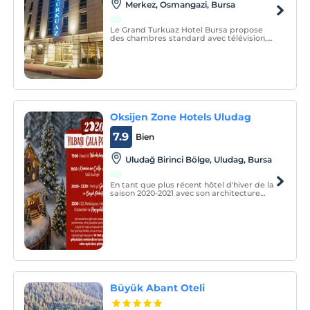
Merkez, Osmangazi, Bursa
Le Grand Turkuaz Hotel Bursa propose
des chambres standard avec télévision,
Internet sans fil, téléphone et coffre-fort.
Selon vos besoins, vous pouvez utiliser les
services de location de voitures de
l'établissement.
Oksijen Zone Hotels Uludag
7.9
Bien
Uludağ Birinci Bölge, Uludag, Bursa
En tant que plus récent hôtel d'hiver de la
saison 2020-2021 avec son architecture
hôtelière de montagne, au point
culminant de la 1ère zone de
développement du paradis blanc Uludag,
qui est la station de ski la plus populaire
de Turquie depuis 50 ans, a
Büyük Abant Oteli