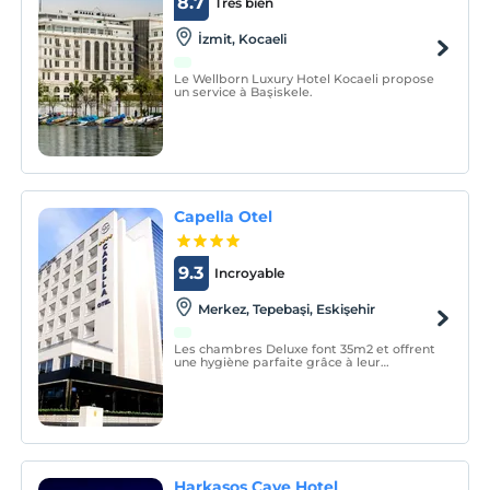
8.7
Très bien
İzmit, Kocaeli
Le Wellborn Luxury Hotel Kocaeli propose
un service à Başiskele.
Capella Otel
9.3
Incroyable
Merkez, Tepebaşi, Eskişehir
Les chambres Deluxe font 35m2 et offrent
une hygiène parfaite grâce à leur
moquette et leur chauffage au sol. Les
suites font 65 m2 et disposent également
d'une terrasse de 40 m2.
Harkasos Cave Hotel