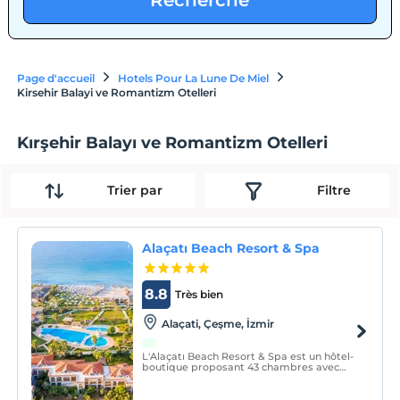
Recherche
Page d'accueil
Hotels Pour La Lune De Miel
Kirsehir Balayi ve Romantizm Otelleri
Kırşehir Balayı ve Romantizm Otelleri
Trier par
Filtre
Alaçatı Beach Resort & Spa
8.8
Très bien
Alaçati, Çeşme, İzmir
L'Alaçatı Beach Resort & Spa est un hôtel-
boutique proposant 43 chambres avec
petit-déjeuner, situé en front de mer à
Alaçatı, première destination de planche à
voile de Turquie et station balnéaire