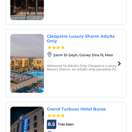
complimentary valet service with indoor
and outdoor parking, free breakfast, a
24/7 reception, and wake-up service.
Cleopatra Luxury Sharm Adults
Only
Şarm El-Şeyh, Güney Sina İli, Mısır
Welcome to Adults Only Cleopatra Luxury
Resort Sharm, an adults-only paradise for
modern needs on the shores of the Red
Sea!
Grand Turkuaz Hotel Bursa
8.5
Très bien