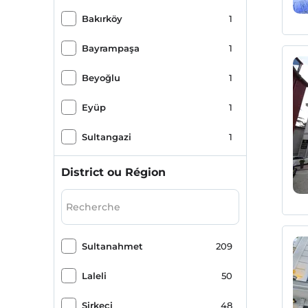
Bakırköy
1
Bayrampaşa
1
Beyoğlu
1
Eyüp
1
Sultangazi
1
District ou Région
Sultanahmet
209
Laleli
50
Sirkeci
48