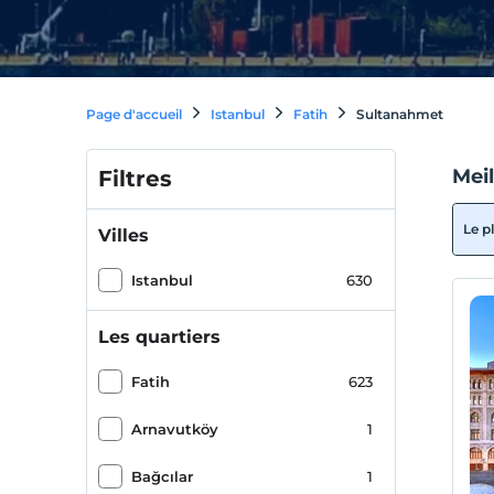
Page d'accueil
Istanbul
Fatih
Sultanahmet
Mei
Filtres
Le p
Villes
Istanbul
630
Les quartiers
Fatih
623
Arnavutköy
1
Bağcılar
1