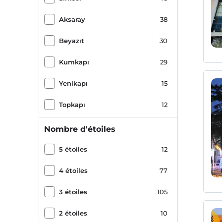
Aksaray
38
Beyazıt
30
Kumkapı
29
Yenikapı
15
Topkapı
12
Merkez
8
Nombre d'étoiles
Fındıkzade
8
5 étoiles
12
Balat
7
4 étoiles
77
Zeyrek
7
3 étoiles
105
Eminönü
6
2 étoiles
10