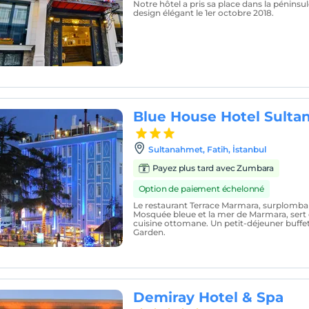
Notre hôtel a pris sa place dans la péninsu
design élégant le 1er octobre 2018.
Blue House Hotel Sult
Sultanahmet, Fatih, İstanbul
Payez plus tard avec Zumbara
Option de paiement échelonné
Le restaurant Terrace Marmara, surplomban
Mosquée bleue et la mer de Marmara, sert d
cuisine ottomane. Un petit-déjeuner buffet 
Garden.
Demiray Hotel & Spa