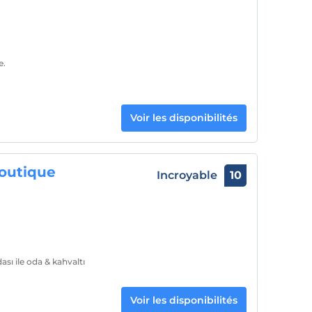
e.
Voir les disponibilités
Boutique
Incroyable
10
sı ile oda & kahvaltı
Voir les disponibilités