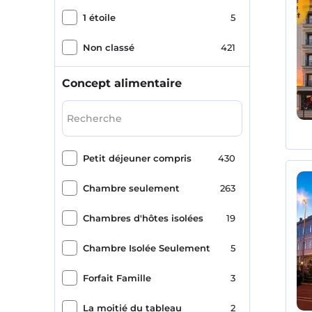
Vefa
5
1 étoile
5
Şehzadebaşı
5
Non classé
421
Unkapanı
5
Concept alimentaire
Kocamustafapaşa
3
Küçük Ayasofya Cami
2
Petit déjeuner compris
430
Ayvansaray
2
Chambre seulement
263
Mahmutbey
1
Chambres d'hôtes isolées
19
Taksim
1
Chambre Isolée Seulement
5
Rami
1
Forfait Famille
3
Şehremini
1
La moitié du tableau
2