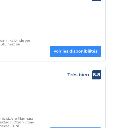
sinin kalbinde yer
nutulmaz bir
Voir les disponibilités
Très bien
8.8
imiz sizlere Marmara
tadır. Otelin vitray
eneksel Türk