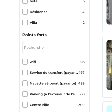
hôtel
5
Buffet Halal
1
Résidence
4
Yarım Pansiyon Plus Exclusive
1
Villa
2
Maison d&#39;hôtes
1
Points forts
Hôtel de suites
1
Hôtel de catégorie spéciale
1
wifi
615
Service de transfert (payant)
497
Navette aéroport (payante)
489
Parking (à l'extérieur de l'établissement)
388
Centre ville
309