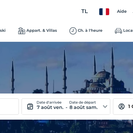
TL
Aide
ski
Appart. & Villas
Ch. à l'heure
Loca
Date d'arrivée
Date de départ
7 août ven.
-
8 août sam.