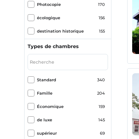
Photocopie
170
écologique
156
destination historique
155
Salle de petit déjeuner
147
Types de chambres
Stationnement (sur place)
100
bain turc
87
Standard
340
porte-valise
87
Famille
204
Sauna
82
Économique
159
Massage
79
de luxe
145
Romance/Lune de miel
74
supérieur
69
paysage marin
66