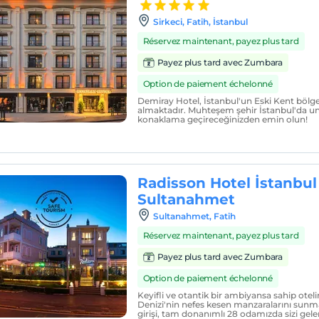
Sirkeci, Fatih, İstanbul
Réservez maintenant, payez plus tard
Payez plus tard avec Zumbara
Option de paiement échelonné
Demiray Hotel, İstanbul'un Eski Kent bölge
almaktadır. Muhteşem şehir İstanbul'da u
konaklama geçireceğinizden emin olun!
Radisson Hotel İstanbul
Sultanahmet
Sultanahmet, Fatih
Réservez maintenant, payez plus tard
Payez plus tard avec Zumbara
Option de paiement échelonné
Keyifli ve otantik bir ambiyansa sahip otel
Denizi'nin nefes kesen manzaralarını sunmak
girişi, tam donanımlı 28 odamızda sizi gel