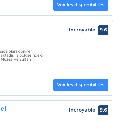
Voir les disponibilités
Incroyable
9.6
ada olarak bilinen
aktadır. İş bölgesindeki
 Müzesi ve Sultan
Voir les disponibilités
el
Incroyable
9.6