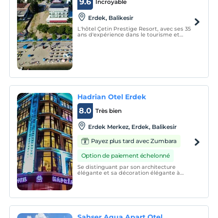
9.6
Incroyable
Erdek, Balikesir
L'hôtel Çetin Prestige Resort, avec ses 35
ans d'expérience dans le tourisme et
l'hébergement, offre une qualité de
première classe et une satisfaction client
à 100% comme principe.
Hadrian Otel Erdek
8.0
Très bien
Erdek Merkez, Erdek, Balikesir
Payez plus tard avec Zumbara
Option de paiement échelonné
Se distinguant par son architecture
élégante et sa décoration élégante à
Erdek, la station balnéaire populaire de
Balıkesir, l'Hadrian Boutique Hotel sert ses
clients à un point où ils peuvent facilement
accéder aux possibilités de shopping et
de diverti
Şahser Aqua Apart Otel