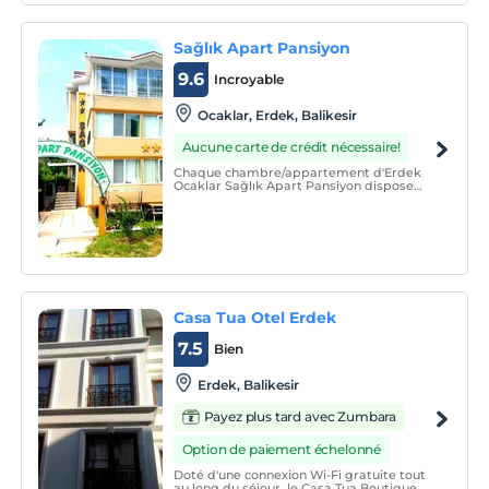
Sağlık Apart Pansiyon
9.6
Incroyable
Ocaklar, Erdek, Balikesir
Aucune carte de crédit nécessaire!
Chaque chambre/appartement d'Erdek
Ocaklar Sağlık Apart Pansiyon dispose
d'une cuisine entièrement équipée, de
toilettes/salle de bain, d'un
balcon/terrasse. Les chaussures ne sont
pas autorisées dans les appartements.
Casa Tua Otel Erdek
7.5
Bien
Erdek, Balikesir
Payez plus tard avec Zumbara
Option de paiement échelonné
Doté d'une connexion Wi-Fi gratuite tout
au long du séjour, le Casa Tua Boutique