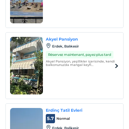
Akyel Pansiyon
Erdek, Balıkesir
Réservez maintenant, payez plus tard
Akyel Pansiyon, yeşillikler içerisinde, kendi
balkonunuzda mangal keyfi
yaşayabileceğiniz bir tesistir. 1+1
dairelerimiz 6 kişi konaklama
kapasitesine sahiptir.
Erdinç Tatil Evleri
5.7
Normal
Erdek, Balikesir