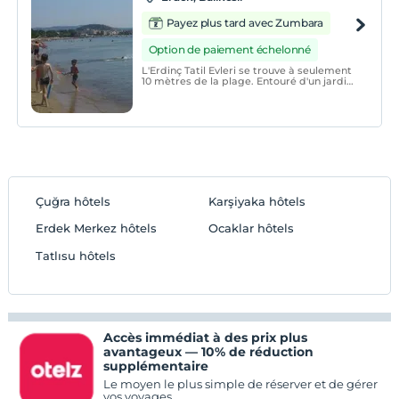
Payez plus tard avec Zumbara
Option de paiement échelonné
L'Erdinç Tatil Evleri se trouve à seulement
10 mètres de la plage. Entouré d'un jardin
verdoyant, il propose une plage privée et
des chambres dotées d'une connexion Wi-
Fi gratuite.
Çuğra hôtels
Karşiyaka hôtels
Erdek Merkez hôtels
Ocaklar hôtels
Tatlısu hôtels
Accès immédiat à des prix plus
avantageux — 10% de réduction
supplémentaire
Le moyen le plus simple de réserver et de gérer
vos voyages