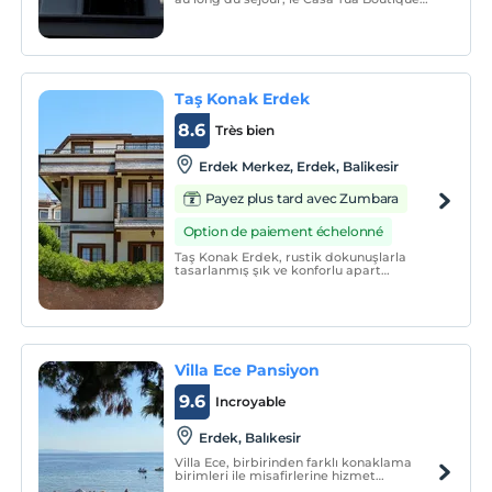
Hotel propose un hébergement acceptant
les animaux domestiques à Erdek.
Chaque chambre de cet hôtel dispose de
la climatisation et d'une télévision à écran
plat.
Taş Konak Erdek
8.6
Très bien
Erdek Merkez, Erdek, Balikesir
Payez plus tard avec Zumbara
Option de paiement échelonné
Taş Konak Erdek, rustik dokunuşlarla
tasarlanmış şık ve konforlu apart
odalarıyla misafirlerine ev sıcaklığında bir
konaklama deneyimi sunar.
Villa Ece Pansiyon
9.6
Incroyable
Erdek, Balıkesir
Villa Ece, birbirinden farklı konaklama
birimleri ile misafirlerine hizmet
vermektedir.