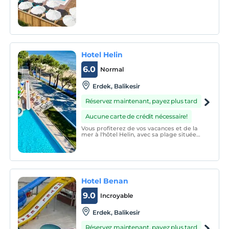
Hotel Helin
6.0
Normal
Erdek, Balikesir
Réservez maintenant, payez plus tard
Aucune carte de crédit nécessaire!
Vous profiterez de vos vacances et de la
mer à l'hôtel Helin, avec sa plage située
dans la baie d'Erdek au pavillon bleu de la
mer de Marmara et sa vue unique sur la
mer.
Hotel Benan
9.0
Incroyable
Erdek, Balikesir
Réservez maintenant, payez plus tard