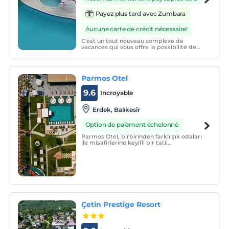
Payez plus tard avec Zumbara
Aucune carte de crédit nécessaire!
C'est un tout nouveau complexe de
vacances qui vous offre la possibilité de
passer des vacances dans le confort et le
calme avec ses 65 chambres dont 4 suites,
piscine privée et piscines pour enfants
climatisées, TV, balcon, chambres avec
Parmos Otel
mini bar, resta
9.6
Incroyable
Erdek, Balıkesir
Option de paiement échelonné
Parmos Otel, birbirinden farklı şık odaları
ile misafirlerine keyifli bir tatil
sunmaktadır.
Çetin Prestige Resort