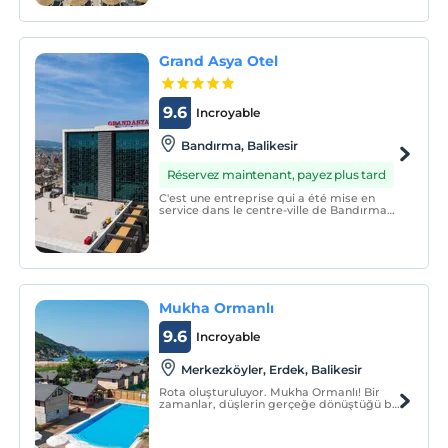
Grand Asya Otel
9.6
Incroyable
Bandırma, Balikesir
Réservez maintenant, payez plus tard
C'est une entreprise qui a été mise en
service dans le centre-ville de Bandırma
en 2014, dans le but de servir ses clients
avec une qualité unique de qualité 5
étoiles.
Mukha Ormanlı
9.6
Incroyable
Merkezköyler, Erdek, Balikesir
Rota oluşturuluyor. Mukha Ormanlı! Bir
zamanlar, düşlerin gerçeğe dönüştüğü bir
yerde, gizemli bir ormanın içinde büyülü
bir otel vardı.