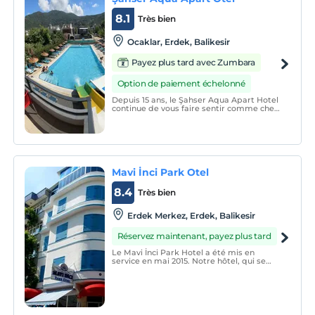
8.1
Très bien
Ocaklar, Erdek, Balikesir
Payez plus tard avec Zumbara
Option de paiement échelonné
Depuis 15 ans, le Şahser Aqua Apart Hotel
continue de vous faire sentir comme chez
vous avec son service. Nous avons des
ustensiles de cuisine et de cuisine dans
toutes les chambres de notre hôtel.
Mavi İnci Park Otel
8.4
Très bien
Erdek Merkez, Erdek, Balikesir
Réservez maintenant, payez plus tard
Le Mavi İnci Park Hotel a été mis en
service en mai 2015. Notre hôtel, qui se
compose de 13 chambres, dispose de 6
chambres standard, 3 chambres doubles,
1 chambre simple vue mer, 1 chambre
double vue mer, 2 chambres plaisir sultan
avec sauna.