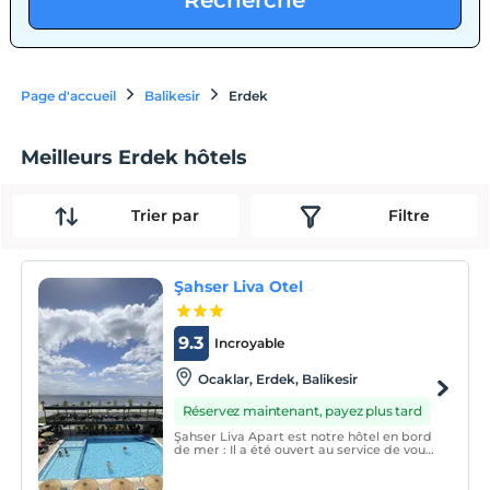
Recherche
Page d'accueil
Balikesir
Erdek
Meilleurs Erdek hôtels
Trier par
Filtre
Şahser Liva Otel
9.3
Incroyable
Ocaklar, Erdek, Balikesir
Réservez maintenant, payez plus tard
Şahser Liva Apart est notre hôtel en bord
de mer : Il a été ouvert au service de vous,
chers hôtes, avec nos chambres vue mer
pour 3,4,5 (1+1) personnes. Il est situé à 0
de la mer,