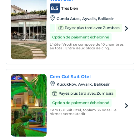
8.5
Très bien
Cunda Adası, Ayvalik, Balikesir
Payez plus tard avec Zumbara
Option de paiement échelonné
L'hôtel Vrodi se compose de 10 chambres
au total. Entre deux blocs de cinq
chambres, nous avons un jardin luxuriant,
calme et relaxant, charmant et paisible.
Cem Gül Suit Otel
Küçükköy, Ayvalik, Balikesir
Payez plus tard avec Zumbara
Option de paiement échelonné
Cem Gül Suit Otel, toplam 36 odası ile
hizmet vermektedir.