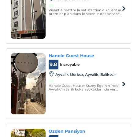
Visant à mettre la satisfaction du client au
premier plan dans le secteur des services
depuis le jour de sa création, Vera Hotel
forme son infrastructure et son personnel
dans ce sens.
Hanole Guest House
9.8
Incroyable
Ayvalik Merkez, Ayvalik, Balikesir
Hanole Guest House; Kuzey Ege’nin incisi
Ayvalık’ın tarih kokan sokaklarında yer
alan 5 odalı bir butik oteldir.
Özden Pansiyon