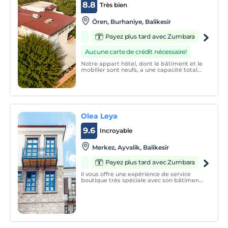
8.8
Très bien
Ören, Burhaniye, Balikesir
Payez plus tard avec Zumbara
Aucune carte de crédit nécessaire!
Notre appart hôtel, dont le bâtiment et le
mobilier sont neufs, a une capacité totale
de 30 chambres et 76 lits. Ruines est la
zone la plus verte et boisée de la région
de par son emplacement.
Olea Leya
9.6
Incroyable
Merkez, Ayvalik, Balikesir
Payez plus tard avec Zumbara
Il vous offre une expérience de service
boutique très spéciale avec son bâtiment
historique.