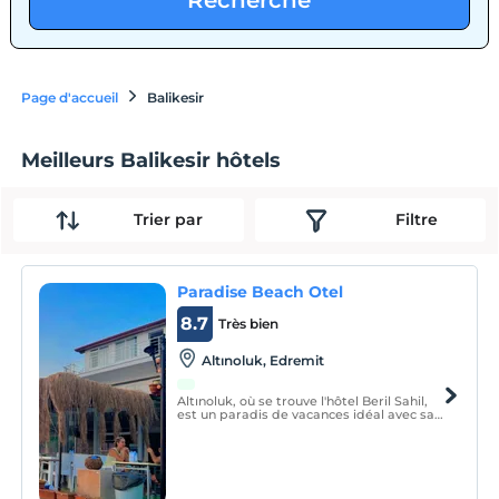
Recherche
Page d'accueil
Balikesir
Meilleurs Balikesir hôtels
Trier par
Filtre
Paradise Beach Otel
8.7
Très bien
Altınoluk, Edremit
Altınoluk, où se trouve l'hôtel Beril Sahil,
est un paradis de vacances idéal avec sa
mer limpide, ses eaux curatives, son air
pur et ses beautés naturelles.