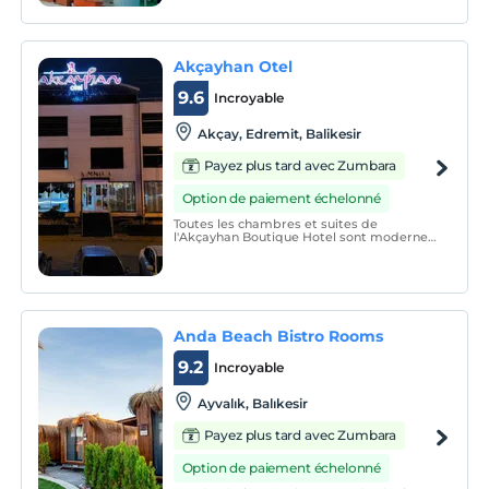
Akçayhan Otel
9.6
Incroyable
Akçay, Edremit, Balikesir
Payez plus tard avec Zumbara
Option de paiement échelonné
Toutes les chambres et suites de
l'Akçayhan Boutique Hotel sont modernes
et décorées simplement et comprennent
un coin salon, un bureau, une télévision
par satellite à écran plat, un
plateau/bouilloire, un minibar et un coffre-
fort.
Anda Beach Bistro Rooms
9.2
Incroyable
Ayvalık, Balıkesir
Payez plus tard avec Zumbara
Option de paiement échelonné