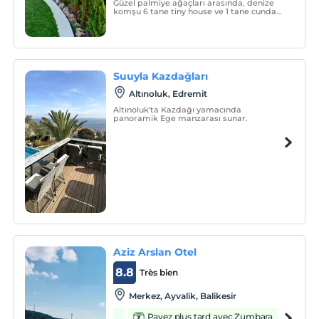
Güzel palmiye ağaçları arasında, denize
komşu 6 tane tiny house ve 1 tane cunda
evi bulunuyor Anda’nın. Her biri 16
metrekare genişliğinde ve kendine özel
verandaları ile birbirinden bağımsız
şekilde konumlanmış.
Suuyla Kazdağları
Altınoluk, Edremit
Altınoluk'ta Kazdağı yamacında
panoramik Ege manzarası sunar.
Aziz Arslan Otel
8.8
Très bien
Merkez, Ayvalik, Balikesir
Payez plus tard avec Zumbara