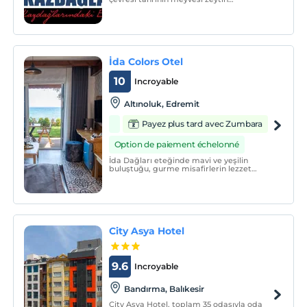
ormanlarının çerçevelediği doğa, tarih,
kültür ve mitolojik öykülerle baş başa
olmak isteyenlerin tercihidir..
İda Colors Otel
10
Incroyable
Altınoluk, Edremit
Payez plus tard avec Zumbara
Option de paiement échelonné
İda Dağları eteğinde mavi ve yeşilin
buluştuğu, gurme misafirlerin lezzet
noktası haline gelmiş restoranımız ile
birlikte İda Colors Otel'de misafirlerimizi
ağırlamayı bekliyoruz.
City Asya Hotel
9.6
Incroyable
Bandırma, Balıkesir
City Asya Hotel, toplam 35 odasıyla oda