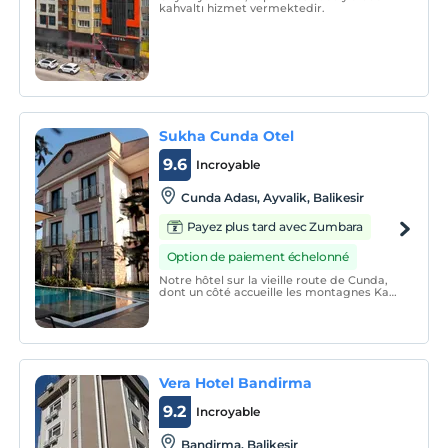
kahvaltı hizmet vermektedir.
Sukha Cunda Otel
9.6
Incroyable
Cunda Adası, Ayvalik, Balikesir
Payez plus tard avec Zumbara
Option de paiement échelonné
Notre hôtel sur la vieille route de Cunda,
dont un côté accueille les montagnes Kaz
sur l'île de Has Islandr, et l'autre côté fait
face à l'oliveraie et au moulin à vent
historique ; Nous l'avons créé avec des
murs en pierre et en briques, des
plafonds e
Vera Hotel Bandirma
9.2
Incroyable
Bandirma, Balikesir