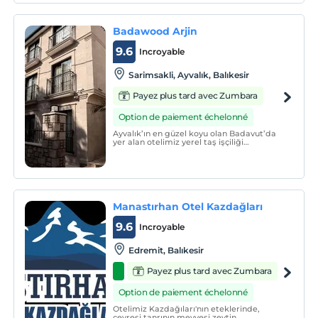
Badawood Arjin
9.6
Incroyable
Sarimsakli, Ayvalık, Balıkesir
Payez plus tard avec Zumbara
Option de paiement échelonné
Ayvalık’ın en güzel koyu olan Badavut’da
yer alan otelimiz yerel taş işçiliği
kullanılarak modern mimari ile inşa
edilmiş ve Haziran 2022‘de siz değerli
misafirlerimizin hizmetine açılmıştır.
Manastırhan Otel Kazdağları
9.6
Incroyable
Edremit, Balıkesir
Payez plus tard avec Zumbara
Option de paiement échelonné
Otelimiz Kazdağıları'nın eteklerinde,
çevresi tanrının meyvesi zeytin