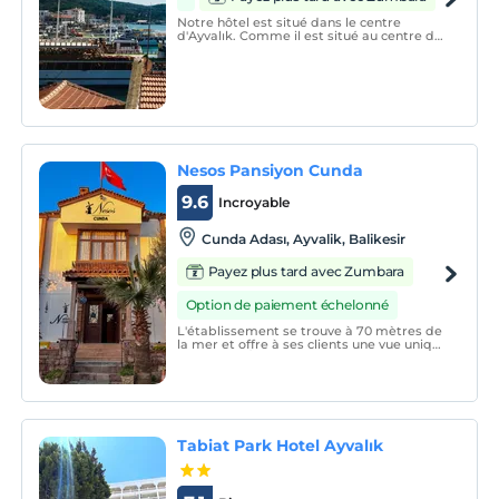
Notre hôtel est situé dans le centre
d'Ayvalık. Comme il est situé au centre du
bazar, de nombreux restaurants,
boutiques et excursions quotidiennes en
bateau sont accessibles à pied.
Nesos Pansiyon Cunda
9.6
Incroyable
Cunda Adası, Ayvalik, Balikesir
Payez plus tard avec Zumbara
Option de paiement échelonné
L'établissement se trouve à 70 mètres de
la mer et offre à ses clients une vue unique
sur la mer Égée. L'hôtel Nesos dispose
d'un total de 13 chambres, dont 7
chambres doubles, 4 chambres simples
et 2 chambres familiales.
Tabiat Park Hotel Ayvalık