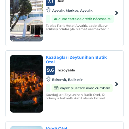
7.1
Bien
Ayvalık Merkez, Ayvalık
Aucune carte de crédit nécessaire!
Tabiat Park Hotel Ayvalık, sade dizayn
edilmiş odalarıyla hizmet vermektedir.
Kazdağları Zeytunihan Butik
Otel
9.6
Incroyable
Edremit, Balıkesir
Payez plus tard avec Zumbara
Kazdağları Zeytunihan Butik Otel, 12
odasıyla kahvaltı dahil olarak hizmet
vermektedir.
Vrodi Otel