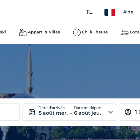
TL
Aide
ski
Appart. & Villas
Ch. à l'heure
Loca
Date d'arrivée
Date de départ
5 août mer.
-
6 août jeu.