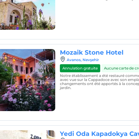
Mozaik Stone Hotel
Avanos, Nevşehir
Annulation gratuite
Aucune carte de cré
Notre établissement a été restauré comme
avec vue sur la Cappadoce avec son empl
changements ont été apportés à la concept
jardin.
Yedi Oda Kapadokya Ca