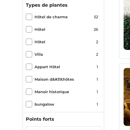
Types de plantes
Hôtel de charme
52
Hôtel
26
Hôtel
2
Villa
2
Appart Hôtel
1
Maison d&#39;hôtes
1
Manoir historique
1
bungalow
1
Points forts