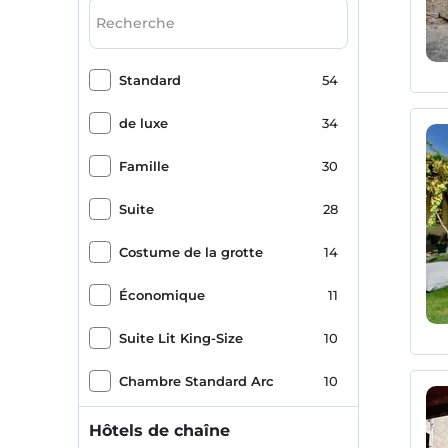
Jardin
27
écologique
23
Standard
54
paysage de montagne
22
de luxe
34
Photocopie
20
Famille
30
Cour
19
Suite
28
Jacuzzi
16
Costume de la grotte
14
animaux de compagnie
15
Économique
11
adapté aux enfants
14
Suite Lit King-Size
10
porte-valise
13
Chambre Standard Arc
10
adapté aux bébés
11
Costume Grotte Roi
10
Hôtels de chaîne
Présentations spéciales de bienvenue
11