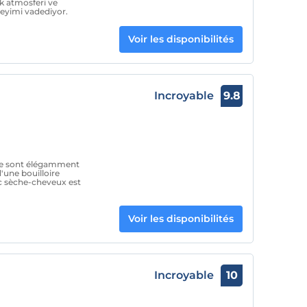
ak atmosferi ve
neyimi vadediyor.
Voir les disponibilités
Incroyable
9.8
e sont élégamment
'une bouilloire
ec sèche-cheveux est
Voir les disponibilités
Incroyable
10