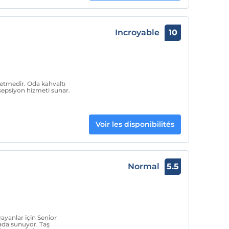
Incroyable
10
letmedir. Oda kahvaltı
sepsiyon hizmeti sunar.
Voir les disponibilités
Normal
5.5
ayanlar için Senior
ada sunuyor. Taş