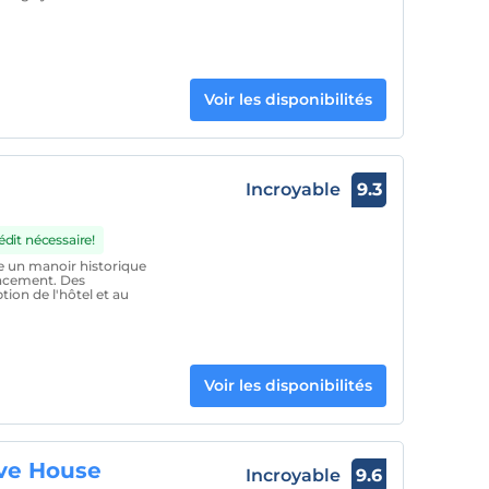
Voir les disponibilités
Incroyable
9.3
dit nécessaire!
 un manoir historique
acement. Des
ion de l'hôtel et au
Voir les disponibilités
ve House
Incroyable
9.6