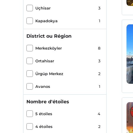
Uçhisar
3
Kapadokya
1
District ou Région
Merkezköyler
8
Ortahisar
3
Ürgüp Merkez
2
Avanos
1
Nombre d'étoiles
5 étoiles
4
4 étoiles
2