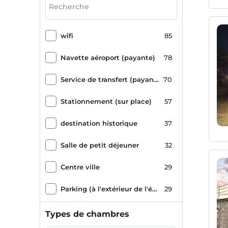
wifi
85
Navette aéroport (payante)
78
Service de transfert (payant)
70
Stationnement (sur place)
57
destination historique
37
Salle de petit déjeuner
32
Centre ville
29
Parking (à l'extérieur de l'établissement)
29
Romance/Lune de miel
29
Types de chambres