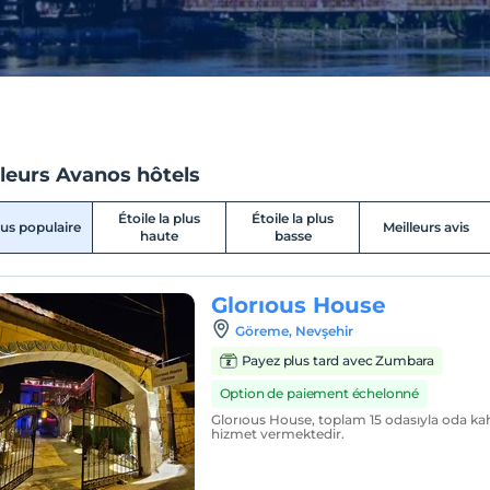
lleurs Avanos hôtels
Étoile la plus
Étoile la plus
lus populaire
Meilleurs avis
haute
basse
Glorıous House
Göreme, Nevşehir
Payez plus tard avec Zumbara
Option de paiement échelonné
Glorıous House, toplam 15 odasıyla oda ka
hizmet vermektedir.