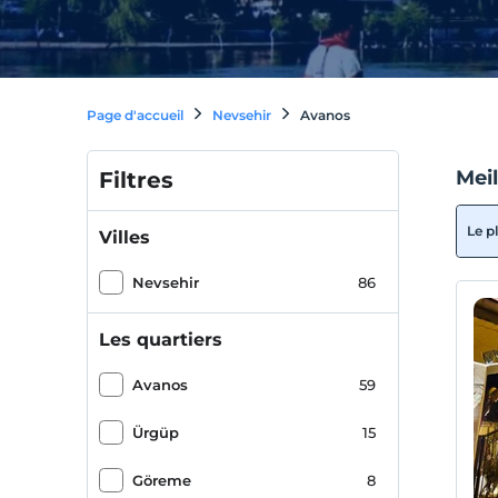
Page d'accueil
Nevsehir
Avanos
Mei
Filtres
Le p
Villes
Nevsehir
86
Les quartiers
Avanos
59
Ürgüp
15
Göreme
8