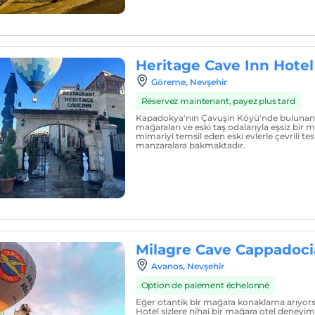
Heritage Cave Inn Hotel
Göreme, Nevşehir
Réservez maintenant, payez plus tard
Kapadokya'nın Çavuşin Köyü'nde bulunan 
mağaraları ve eski taş odalarıyla eşsiz bir m
mimariyi temsil eden eski evlerle çevrili te
manzaralara bakmaktadır.
Milagre Cave Cappadoci
Avanos, Nevşehir
Option de paiement échelonné
Eğer otantik bir mağara konaklama arıyors
Hotel sizlere nihai bir mağara otel deneyim