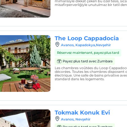
mimarisiyle dikkat çeken bu özel tesis, sıc
misafirperverliğiyle unutulmaz bir tatil de
The Loop Cappadocia
Avanos, Kapadokya,Nevşehir
Réservez maintenant, payez plus tard
Payez plus tard avec Zumbara
Les chambres voûtées du Loop Cappadoc
décorées. Toutes les chambres disposent d
électrique. Une salle de bains privative av
standard dans les logements.
Tokmak Konuk Evi
Avanos, Nevşehir
Payez plus tard avec Zumbara