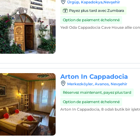
Ürgüp, Kapadokya,Nevşehir
Payez plus tard avec Zumbara
Option de paiement échelonné
Yedi Oda Cappadocia Cave House allie confo
Arton In Cappadocia
Merkezköyler, Avanos, Nevşehir
Réservez maintenant, payez plus tard
Option de paiement échelonné
Arton In Cappadocia, 8 odalı butik bir işlet