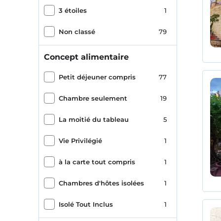
3 étoiles
1
Non classé
79
Concept alimentaire
Petit déjeuner compris
77
Chambre seulement
19
La moitié du tableau
5
Vie Privilégié
1
à la carte tout compris
1
Chambres d'hôtes isolées
1
Isolé Tout Inclus
1