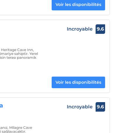
Voir les disponibilités
Incroyable
9.6
Heritage Cave Inn,
imariye sahiptir. Yerel
sisin terası panoramik
Voir les disponibilités
a
Incroyable
9.6
anız, Milagre Cave
i sağlayacaktır.