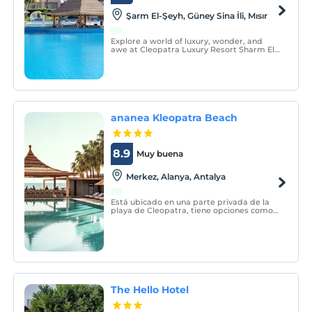
Şarm El-Şeyh, Güney Sina İli, Mısır
Explore a world of luxury, wonder, and
awe at Cleopatra Luxury Resort Sharm El
Sheikh, a themed destination resort for
couples and families on a prime stretch of
the Red Sea beauty and Tiran Island.
ananea Kleopatra Beach
8.9
Muy buena
Merkez, Alanya, Antalya
Está ubicado en una parte privada de la
playa de Cleopatra, tiene opciones como
alberca interior y exterior, nuestras
habitaciones están decoradas con aire
acondicionado y muebles de madera.
The Hello Hotel