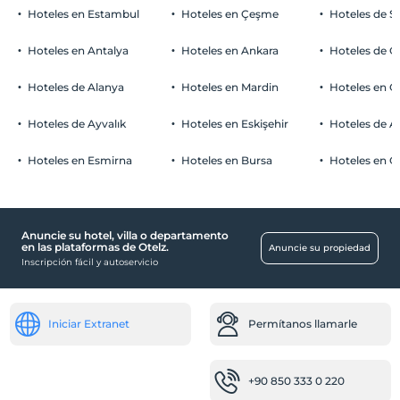
Hoteles en Estambul
Hoteles en Çeşme
Hoteles de S
Hoteles en Antalya
Hoteles en Ankara
Hoteles de Ö
Hoteles de Alanya
Hoteles en Mardin
Hoteles en 
Hoteles de Ayvalık
Hoteles en Eskişehir
Hoteles de 
Hoteles en Esmirna
Hoteles en Bursa
Hoteles en C
Anuncie su hotel, villa o departamento
en las plataformas de Otelz.
Anuncie su propiedad
Inscripción fácil y autoservicio
Iniciar Extranet
Permítanos llamarle
+90 850 333 0 220