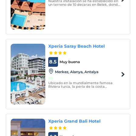
Nuestra instalación se ha establecido en
un terreno de 10 decaras en Belek, donde
puede encontrar comodidad,
entretenimiento y descanso, cubierto por
una exuberante vegetación, abierto por
los cuatro lados.
Xperia Saray Beach Hotel
8.5
Muy buena
Merkez, Alanya, Antalya
Ubicado en la mundialmente famosa
Riviera turca, la perla de la costa
mediterránea, donde el sol, el mar y la
historia se encuentran, el centro de la
ciudad de Alanya y la famosa playa de
Cleopatra están a cero distancia, y ofrece
a sus huéspedes unas ma
Xperia Grand Bali Hotel