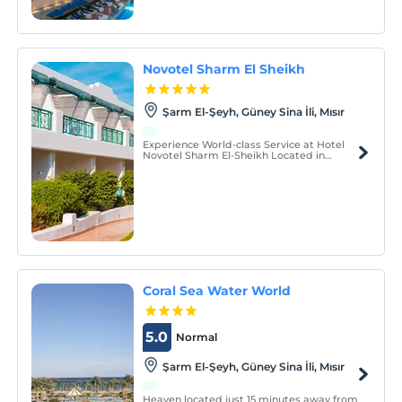
Novotel Sharm El Sheikh
Şarm El-Şeyh, Güney Sina İli, Mısır
Experience World-class Service at Hotel
Novotel Sharm El-Sheikh Located in
Sharm El-Sheikh, this hotel is located
within Naama Bay. It has a private beach,
5 swimming pools, and offers air-
conditioned rooms with satellite TV.
Coral Sea Water World
5.0
Normal
Şarm El-Şeyh, Güney Sina İli, Mısır
Heaven located just 15 minutes away from