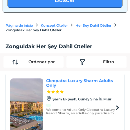
Buscar
Página de inicio
Konsept Oteller
Her Sey Dahil Oteller
Zonguldak Her Sey Dahil Oteller
Zonguldak Her Şey Dahil Oteller
Ordenar por
Filtro
Cleopatra Luxury Sharm Adults
Only
Şarm El-Şeyh, Güney Sina İli, Mısır
Welcome to Adults Only Cleopatra Luxury
Resort Sharm, an adults-only paradise for
modern needs on the shores of the Red
Sea!