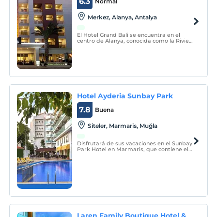
6.3
Normal
Merkez, Alanya, Antalya
El Hotel Grand Bali se encuentra en el
centro de Alanya, conocida como la Riviera
turca en todo el mundo, y está a 5 minutos
a pie de la playa de Cleopatra; ofrece a
sus huéspedes unas vacaciones
inolvidables en la costa mediterránea,
donde el mar, el so
Hotel Ayderia Sunbay Park
7.8
Buena
Siteler, Marmaris, Muğla
Disfrutará de sus vacaciones en el Sunbay
Park Hotel en Marmaris, que contiene el
verde de una belleza única y el azul
magnífico.
Laren Family Boutique Hotel &