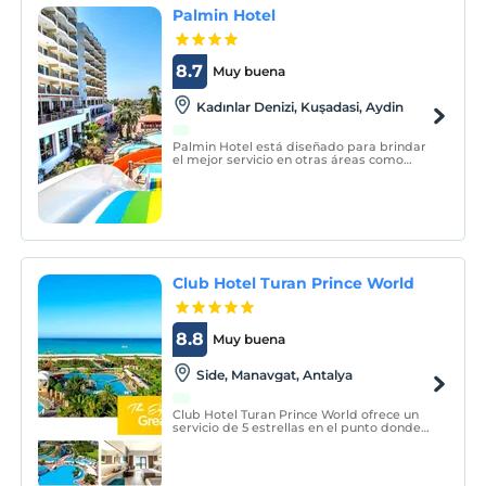
Palmin Hotel
8.7
Muy buena
Kadınlar Denizi, Kuşadasi, Aydin
Palmin Hotel está diseñado para brindar
el mejor servicio en otras áreas como
viajes de negocios, viajes en grupo,
organización de bodas y eventos de
conferencias, así como a los huéspedes
que viajan por motivos de vacaciones.
Club Hotel Turan Prince World
8.8
Muy buena
Side, Manavgat, Antalya
Club Hotel Turan Prince World ofrece un
servicio de 5 estrellas en el punto donde
las cálidas arenas de Side se encuentran
con el mar en Antalya, una de las ciudades
más bellas del Mediterráneo, con su
sistema todo incluido.