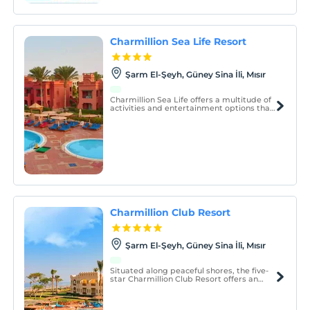
Charmillion Sea Life Resort
Şarm El-Şeyh, Güney Sina İli, Mısır
Charmillion Sea Life offers a multitude of
activities and entertainment options that
cater to all ages and interests.
Charmillion Club Resort
Şarm El-Şeyh, Güney Sina İli, Mısır
Situated along peaceful shores, the five-
star Charmillion Club Resort offers an
unforgettable experience. Its
mesmerizing vistas of Tiran Island and
Million Hope Wreck enhance the serene