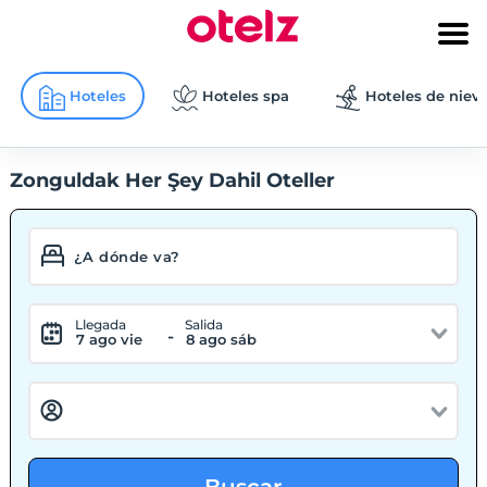
Hoteles
Hoteles spa
Hoteles de niev
Zonguldak Her Şey Dahil Oteller
Llegada
Salida
-
7 ago vie
8 ago sáb