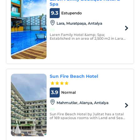
Spa
9.3
Estupendo
Lara, Muratpaşa, Antalya
Laren Family Hotel &amp; Spa;
Established in an area of 2,500 m2 in Lara
Region, which has the elite position of
Antalya, it has a capacity of 181 beds with
59 rooms (standard rooms, suites).
Sun Fire Beach Hotel
3.9
Normal
Mahmutlar, Alanya, Antalya
Sun Fire Beach Hotel by Julitat has a total
of 169 spacious rooms with Land and Sea
views. All rooms have air conditioning,
mini bar, TV, satellite broadcast,
telephone, hair dryer and bathroom.