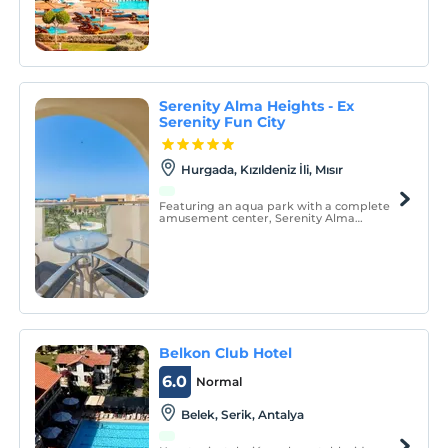
atmosphere.
Serenity Alma Heights - Ex
Serenity Fun City
Hurgada, Kızıldeniz İli, Mısır
Featuring an aqua park with a complete
amusement center, Serenity Alma
Heights - Ex Serenity Fun City is located in
Hurghada.
Belkon Club Hotel
6.0
Normal
Belek, Serik, Antalya