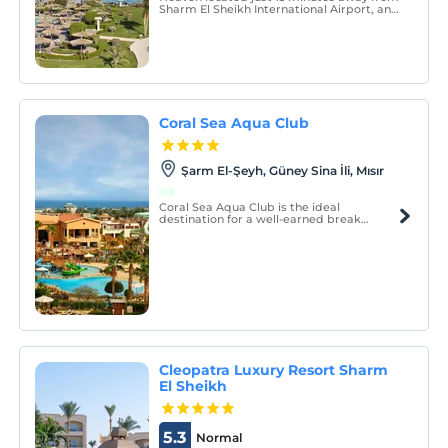
Sharm El Sheikh International Airport, and
quietly nestled on the Red Sea facing Tiran
Island in a real-dream world; It is our Coral
Sea Waterworld the first choice for
families & adventure seekers and a
beautiful
Coral Sea Aqua Club
Şarm El-Şeyh, Güney Sina İli, Mısır
Coral Sea Aqua Club is the ideal
destination for a well-earned break
beside the water, the sun, and the fun.
Cleopatra Luxury Resort Sharm
El Sheikh
5.3
Normal