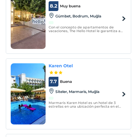
8.2
Muy buena
Gümbet, Bodrum, Muğla
Con el concepto de apartamentos de
vacaciones, The Hello Hotel le garantiza a
usted y a su familia un tiempo agradable
en Bodrum Gumbet.
Karen Otel
7.7
Buena
Siteler, Marmaris, Muğla
Marmaris Karen Hotel es un hotel de 3
estrellas en una ubicación perfecta en el
corazón de Marmaris.