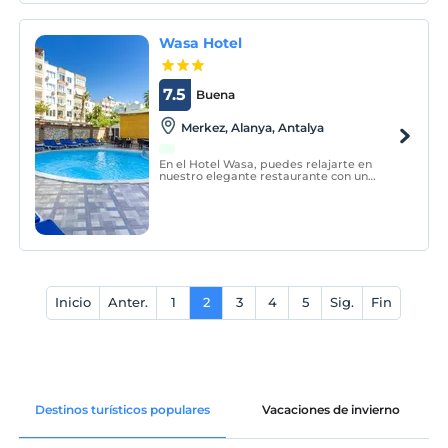
Wasa Hotel
7.5
Buena
Merkez, Alanya, Antalya
En el Hotel Wasa, puedes relajarte en
nuestro elegante restaurante con un
amplio espacio, disfrutando de deliciosas
comidas y bebidas en un ambiente
refinado, mientras escuchas el sonido del
agua y admiras la hermosa vista de la
piscina.
Inicio
Anter.
1
2
3
4
5
Sig.
Fin
Destinos turísticos populares
Vacaciones de invierno