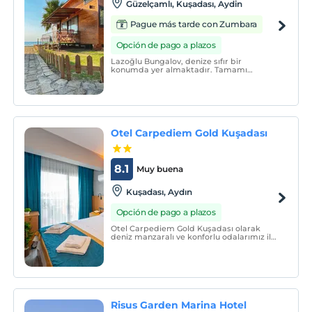
Güzelçamlı, Kuşadası, Aydin
Pague más tarde con Zumbara
Opción de pago a plazos
Lazoğlu Bungalov, denize sıfır bir
konumda yer almaktadır. Tamamı
bungalov evlerden oluşan tesisimizin oda
sayısı azdır. Erken rezervasyon yapmanızı
öneririz. 12 ay hizmet vermektedir. Bahar
ayı itibariyle asma katlı odalarımıza
şömine eklenmiştir.
Otel Carpediem Gold Kuşadası
8.1
Muy buena
Kuşadası, Aydın
Opción de pago a plazos
Otel Carpediem Gold Kuşadası olarak
deniz manzaralı ve konforlu odalarımız ile
misafirlerimizi en iyi şekilde ağırlıyoruz.
Risus Garden Marina Hotel