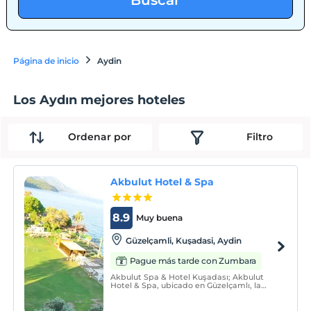
Buscar
Página de inicio
Aydin
Los Aydın mejores hoteles
Ordenar por
Filtro
Akbulut Hotel & Spa
8.9
Muy buena
Güzelçamli, Kuşadasi, Aydin
Pague más tarde con Zumbara
Akbulut Spa & Hotel Kuşadası; Akbulut
Hotel & Spa, ubicado en Güzelçamlı, la
encantadora ciudad de Kuşadası, fue
inaugurado en julio de 2009.