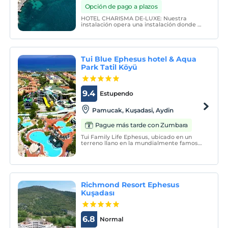
Opción de pago a plazos
HOTEL CHARISMA DE-LUXE: Nuestra
instalación opera una instalación donde el
centro de la ciudad y el mar se encuentran
en el distrito de Kuşadasi, que es uno de
los paraísos turísticos en la costa donde la
región del Egeo se encuentra con el mar, a
71 km
Tui Blue Ephesus hotel & Aqua
Park Tatil Köyü
9.4
Estupendo
Pamucak, Kuşadasi, Aydin
Pague más tarde con Zumbara
Tui Family Life Ephesus, ubicado en un
terreno llano en la mundialmente famosa
playa de Éfeso, da la bienvenida a sus
huéspedes en un concepto todo incluido.
Richmond Resort Ephesus
Kuşadası
6.8
Normal