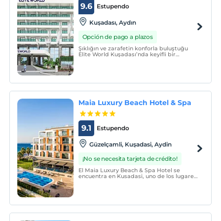
9.6
Estupendo
Kuşadası, Aydın
Opción de pago a plazos
Şıklığın ve zarafetin konforla buluştuğu
Elite World Kuşadası’nda keyifli bir
konaklama deneyimi sizi bekliyor.
Maia Luxury Beach Hotel & Spa
9.1
Estupendo
Güzelçamli, Kuşadasi, Aydin
¡No se necesita tarjeta de crédito!
El Maia Luxury Beach & Spa Hotel se
encuentra en Kusadasi, uno de los lugares
más populares del mar Egeo. Disfrutará
del sol y las bellezas naturales con su
ubicación junto al mar y su playa privada
de arena y guijarros con bandera azul.