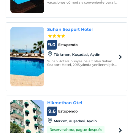
vacaciones cómoda y conveniente para los
huéspedes que quieran pasar unas
vacaciones en Kusadasi. Cada habitación
tiene acceso a un balcón.
Suhan Seaport Hotel
9.0
Estupendo
Türkmen, Kuşadasi, Aydin
Suhan Hotels bünyesine ait olan Suhan
Seaport Hotel, 2015 yılında yenilenmiştir.
Akyar mevkiinde bulunup, Kuşadası şehir
merkezine 500 metre mesafededir. Otel,
80 odası ile misafirlerine konforlu hizmet
sağlamaktadır.
Hikmethan Otel
9.6
Estupendo
Merkez, Kuşadasi, Aydin
Reserve ahora, pague después