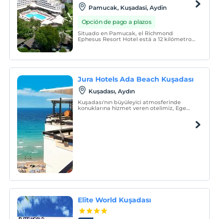
Pamucak, Kuşadasi, Aydin
Opción de pago a plazos
Situado en Pamucak, el Richmond
Ephesus Resort Hotel está a 12 kilómetros
del centro de Kuşadasi ya 70 kilómetros
del aeropuerto Izmir Adnan Menderes. Se
encuentra en el balneario indispensable
de las vacaciones en cuanto a la ciudad y
su ubicación.
Jura Hotels Ada Beach Kuşadası
Kuşadası, Aydın
Kuşadası'nın büyüleyici atmosferinde
konuklarına hizmet veren otelimiz, Ege
kıyısında şehir merkezinin kalbinde
bulunmaktadır.
Elite World Kuşadası