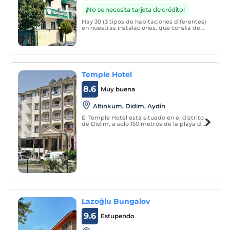
¡No se necesita tarjeta de crédito!
Hay 30 (3 tipos de habitaciones diferentes)
en nuestras instalaciones, que consta de
habitaciones individuales, dobles y triples.
Temple Hotel
8.6
Muy buena
Altınkum, Didim, Aydin
El Temple Hotel está situado en el distrito
de Didim, a solo 150 metros de la playa de
Altinkum. Cuenta con una piscina al aire
libre y habitaciones con aire
acondicionado y conexión inalámbrica a
internet gratuita.
Lazoğlu Bungalov
9.6
Estupendo