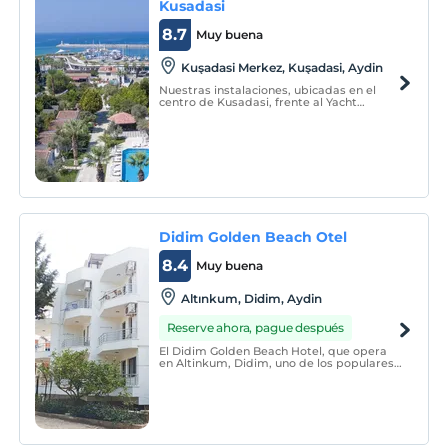
Kusadasi
8.7
Muy buena
Kuşadasi Merkez, Kuşadasi, Aydin
Nuestras instalaciones, ubicadas en el
centro de Kusadasi, frente al Yacht
Marina; Consta de 42 viviendas
independientes rodeadas de frutales,
olivos y pinos.
Didim Golden Beach Otel
8.4
Muy buena
Altınkum, Didim, Aydin
Reserve ahora, pague después
El Didim Golden Beach Hotel, que opera
en Altinkum, Didim, uno de los populares
centros vacacionales de Aydin, ofrece un
alojamiento confortable. Hay conexión Wi-
Fi gratuita en todo el establecimiento. La
playa de Altinkum se encuentra a 120
metros.