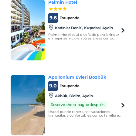
Palmin Hotel
9.6
Estupendo
Kadınlar Denizi, Kuşadasi, Aydin
Palmin Hotel está diseñado para brindar
el mejor servicio en otras áreas como
viajes de negocios, viajes en grupo,
organización de bodas y eventos de
conferencias, así como a los huéspedes
que viajan por motivos de vacaciones.
Apollonium Evleri Bozbük
9.0
Estupendo
Akbük, Didim, Aydin
Reserve ahora, pague después
Usted puede tener unas vacaciones
tranquilas y confortables con su familia en
el sitio Apollonium, que es un sitio
decente, ordenado, limpio, seguro, de
arquitectura moderna y paisajismo.