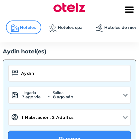
Hoteles
Hoteles spa
Hoteles de niev
Aydin hotel(es)
Llegada
Salida
-
7 ago vie
8 ago sáb