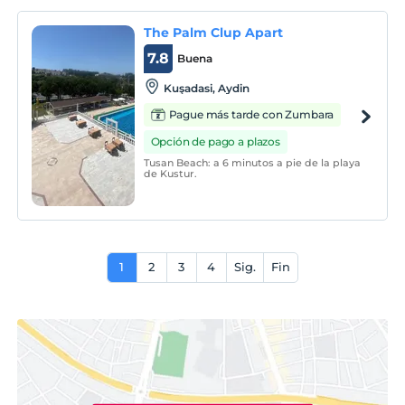
The Palm Clup Apart
7.8
Buena
Kuşadasi, Aydin
Pague más tarde con Zumbara
Opción de pago a plazos
Tusan Beach: a 6 minutos a pie de la playa
de Kustur.
1
2
3
4
Sig.
Fin