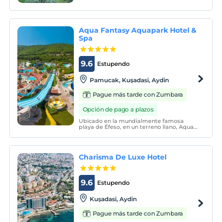
Aqua Fantasy Aquapark Hotel &
Spa
9.6
Estupendo
Pamucak, Kuşadasi, Aydin
Pague más tarde con Zumbara
Opción de pago a plazos
Ubicado en la mundialmente famosa
playa de Éfeso, en un terreno llano, Aqua
Fantasy Aquapark Hotel & amp; El spa da
la bienvenida a sus huéspedes en un
concepto de todo incluido.
Charisma De Luxe Hotel
9.6
Estupendo
Kuşadasi, Aydin
Pague más tarde con Zumbara