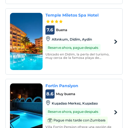
Temple Miletos Spa Hotel
7.6
Buena
Altınkum, Didim, Aydin
Reserve ahora, pague después
Ubicado en Didim, la perla del turismo,
muy cerca de la famosa playa de
Altınkum, nuestra instalación llama la
atención por sus características para
familias y niños.
Fortin Pansiyon
8.6
Muy buena
Kuşadası Merkez, Kuşadası
Reserve ahora, pague después
Pague más tarde con Zumbara
Villa Fortin Pension ofrece una opción de