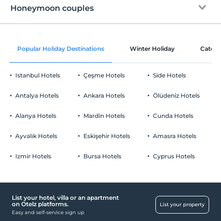
Free Wi-fi
After 14:00
Honeymoon couples
Common areas and all rooms
Check/out
Before 11:00
Room decoration
Pets
Popular Holiday Destinations
Winter Holiday
Catego
Pets not allowed
Smoking
Istanbul Hotels
Çeşme Hotels
Side Hotels
Smoking areas available
Parking
Child(ren)
Antalya Hotels
Ankara Hotels
Ölüdeniz Hotels
Infants up to the age of 2 are free of charge.
Free Private parking lot
1 child(ren) under the age of 6 are/is free of charge per room
Alanya Hotels
Mardin Hotels
Cunda Hotels
Parking lot (On site)
Ayvalık Hotels
Eskişehir Hotels
Amasra Hotels
Izmir Hotels
Bursa Hotels
Cyprus Hotels
Food & Beverage
Takeaway opportunity
List your hotel, villa or an apartment
Rooms
on Otelz platforms.
List your property
Easy and self-service sign up
Family rooms