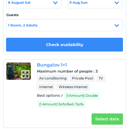
8 August Sat
9 Aug Sun
konforunda imkânlarımızla konuklarımızı ağırlıyoruz.
Samanlı Dağlarının eteğinde, Sapanca’nın Kuruçeşme
Guests
köyündeyiz.
1 Room, 2 Adults
Location
Sakarya Sapanca'da hizmet vermektedir. Sapanca
Check availability
Merkez'ine 2 km, Sapanca Gölüne ise 2.8 km
mesafedeyiz.
Bungalov 1+1
Maximum number of people
:
3
Show on Map
Air conditioning
Private Pool
TV
Internet
Wireless Internet
Bed options
(1 Amount) Double
Hotel policies
(1 Amount) Sofa Bed / Sofa
Check/in
After 14:00
Select date
Check/out