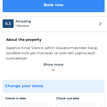
Book now
Amazing
6.3
1 Reviews
About the property
Sapanca Kırsal Silence, şehrin koşuşturmasından kaçıp,
sevdiklerinizle göl manzaralı ve izole tatil yapma keyfi
sunmaktadır.
Yalnızca 6 bungalov ile misafirlerimizi ağırladığımız
Show more
tesisimizde butik hizmet, büyük memnuniyet gayesiyle
memnun yüzler uğurlamak için kapılarımızı açıyoruz.
Evden biraz olsun uzaklaşmaya, doğaya karışmaya
ihtiyaç duyduğunuzu biliyoruz.
Change your dates
Metropolden uzakta, yaşadığınızı hissetmek istiyorsunuz.
Sizi anlıyoruz ve bu yüzden en iyi bildiğimiz şeyi
Check-in date
Check-out date
yapıyoruz.
Eşsiz doğamız, cömert meyve ağaçlarımız ve ev