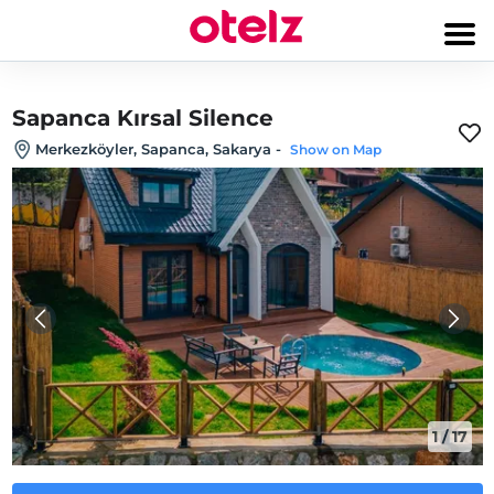
Sapanca Kırsal Silence
Merkezköyler, Sapanca, Sakarya
-
Show on Map
1
/
17