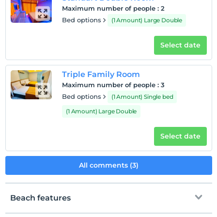
Maximum number of people
:
2
Check/out
Bed options
(1 Amount) Large Double
Before 12:00
Pets
Select date
Pets are allowed.
Smoking
Triple Family Room
No-smoking in the room
Maximum number of people
:
3
Child(ren)
Bed options
(1 Amount) Single bed
Infants up to the age of 2 are free of charge.
(1 Amount) Large Double
1 child(ren) under the age of 6 are/is free of charge per
room
Select date
All comments (3)
Beach features