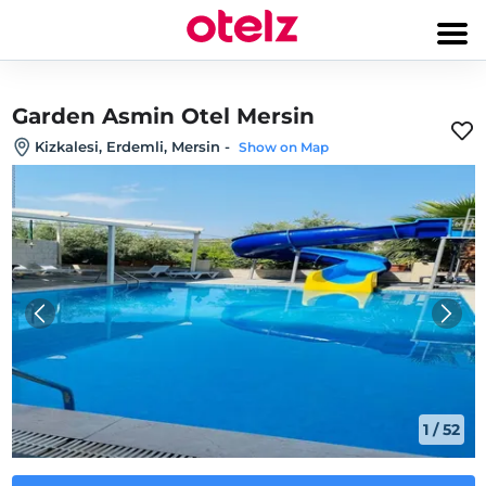
Garden Asmin Otel Mersin
Kizkalesi, Erdemli, Mersin
-
Show on Map
1
/
52