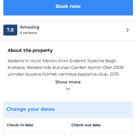
Book now
Amazing
7.8
4 reviews
About the property
Akdeniz’in incisi Mersin ilinin Erdemli İlçesi'ne Bağlı
Kızkalesi Beldesi'nde bulunan Garden Asmin Otel 2009
yılından buyana hizmet vermeye başlamış olup, 2015
yılında tamamıyla yenilenmiş olarak iş ve tatil amaçlı
Show more
gelen siz değerli misafirlerine alışılmışın dışında
profesyonel ekibiyle unutulmaz bir tatil keyfini yaşatma
çabasındadır.
Her biri birbirinden özenle dekore edilmiş ve döşenmiş
Change your dates
18 m², 25 m²'ye kadar genişlikte 4 Süit, 36 Standart Dağ
ve Şehir Manzaralı toplamda 40 Oda, 114 yatak kapasiteli
Check-in date
Check-out date
olarak siz değerli misafirlerine eviniz konforunu
aratmayacak şekilde tasarlanmıştır. Odalarımızın