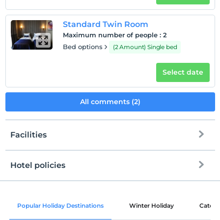
Standard Twin Room
Maximum number of people
:
2
Bed options
(2 Amount) Single bed
Select date
All comments (2)
Facilities
Hotel policies
Internet
Check/in
Free Wi-fi
After 14:00
Popular Holiday Destinations
Winter Holiday
Catego
Common areas and all rooms
Check/out
Before 12:00