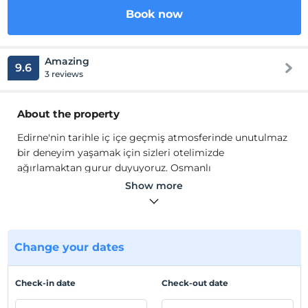
Book now
Amazing
9.6
3 reviews
About the property
Edirne'nin tarihle iç içe geçmiş atmosferinde unutulmaz
bir deneyim yaşamak için sizleri otelimizde
ağırlamaktan gurur duyuyoruz. Osmanlı
İmparatorluğu'na başkentlik yapmış olan bu büyüleyici
Show more
şehirde, konforlu ve zarif bir konaklama deneyimi
sunuyoruz. Tarihi dokusu ve kültürel zenginlikleriyle
çevrili otelimiz, eşsiz bir seyahat deneyimi için sizi
bekliyor.
Change your dates
Otelimiz, tarihi dokuları modern lüksle harmanlayan
zarif bir dekorasyona sahiptir. Konforunuz ve rahatınız
Check-in date
Check-out date
için tasarlanmış odalarımızda, şehir ile iç içe bir