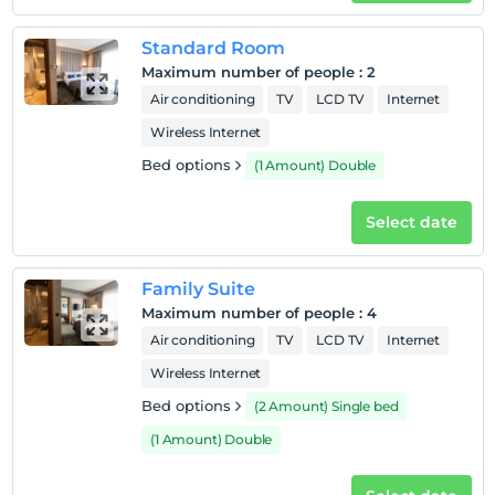
Pets
Pets not allowed
Standard Room
Smoking
Maximum number of people
:
2
Smoking areas available
Air conditioning
TV
LCD TV
Internet
Child(ren)
Wireless Internet
Infants up to the age of 2 are free of charge.
Bed options
(1 Amount) Double
1 child(ren) under the age of 7 are/is free of charge per
room
Select date
Family Suite
Maximum number of people
:
4
Air conditioning
TV
LCD TV
Internet
Wireless Internet
Bed options
(2 Amount) Single bed
(1 Amount) Double