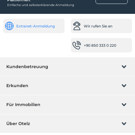
Einfache und selbsterklärende Anmeldung
Extranet-Anmeldung
Wir rufen Sie an
+90 850 333 0 220
Kundenbetreuung
Buchung verwalten
Erkunden
Wir rufen Sie an
Geschenkgutschein
Für Immobilien
Werden Sie ein Partner
Was ist ZMoney?
Ihr Hotel auflisten
Über Otelz
Kontakt
Mitglieder Anmeldung