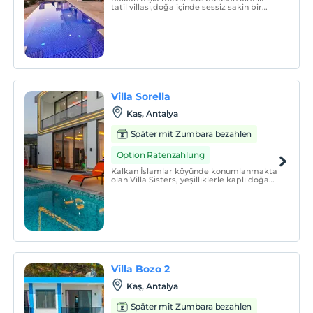
tatil villası,doğa içinde sessiz sakin bir
konumda tatil isteyen Aileler için oldukça
uygun bir seçenektir.
Villa Sorella
Kaş, Antalya
Später mit Zumbara bezahlen
Option Ratenzahlung
Kalkan İslamlar köyünde konumlanmakta
olan Villa Sisters, yeşilliklerle kaplı doğa
manzarasına sahip kiralık bir villamızdır.
Villa Bozo 2
Kaş, Antalya
Später mit Zumbara bezahlen