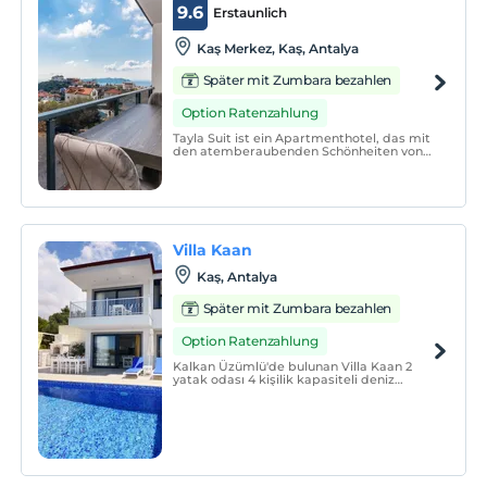
9.6
Erstaunlich
Kaş Merkez, Kaş, Antalya
Später mit Zumbara bezahlen
Option Ratenzahlung
Tayla Suit ist ein Apartmenthotel, das mit
den atemberaubenden Schönheiten von
Kaş verschmilzt. Wir bieten Ihnen einen
ruhigen Urlaub mit geräumigen
Apartments und Meerblick, nur 5 Minuten
vom Stadtzentrum entfernt.
Villa Kaan
Kaş, Antalya
Später mit Zumbara bezahlen
Option Ratenzahlung
Kalkan Üzümlü'de bulunan Villa Kaan 2
yatak odası 4 kişilik kapasiteli deniz
manzaralı tatil villasıdır.