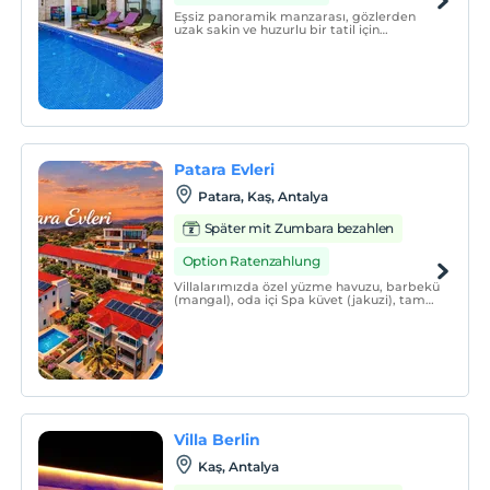
Eşsiz panoramik manzarası, gözlerden
uzak sakin ve huzurlu bir tatil için
sağladığı imkan ve 4 yatak odalı (4 odada
çift kişilik yatak) 8 kişilik kapasitesiyle Villa
Premium, unutulmaz bir tatil deneyimi
yaşamak isteyenlerin gözde
villalarındandır.
Patara Evleri
Patara, Kaş, Antalya
Später mit Zumbara bezahlen
Option Ratenzahlung
Villalarımızda özel yüzme havuzu, barbekü
(mangal), oda içi Spa küvet (jakuzi), tam
donanımlı mutfak, kablosuz internet, LED-
TV (uydu kanalları) gibi olanaklar yer
almaktadır.
Villa Berlin
Kaş, Antalya