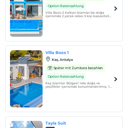
Option Ratenzahlung
Villa Bozo-2 Kalkan İslamlar'da doğa
içerisinde 2 yatak odası 5 kişi kapasiteli
havuz alanı korunaklı tatil villasıdır.
Villa Bozo 1
Kaş, Antalya
Später mit Zumbara bezahlen
Option Ratenzahlung
Kaş İslamlar Bölgesi' nde doğa ve
yeşillikler içerisinde konumlandırılmış. 1
yatak odalı 2 kişilik konaklama kapasiteli
kiralık villamızın yatak odasında özel
ısıtmalı jakuzi bulunmaktadır.
Tayla Suit