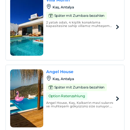
Kaş, Antalya
Später mit Zumbara bezahlen
2 yatak odalı, 4 kişilik konaklama
kapasitesine sahip villamız muhteşem
deniz manzarasına sahiptir.
Angel House
Kaş, Antalya
Später mit Zumbara bezahlen
Option Ratenzahlung
Angel House, Kaş, Kalkan'ın mavi sularını
ve muhteşem gökyüzünü size sunuyor.
Eşsiz manzarası ve korunaklı yapısıyla
gönül rahatlığıyla tatil yapabilirsiniz.