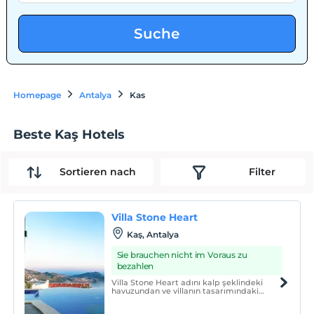
Suche
Homepage
Antalya
Kas
Beste Kaş Hotels
Sortieren nach
Filter
Villa Stone Heart
Kaş, Antalya
Sie brauchen nicht im Voraus zu
bezahlen
Villa Stone Heart adını kalp şeklindeki
havuzundan ve villanın tasarımındaki
doğal taş detaylardan alıyor. Bu villayı
tasarlarken evin bir bölümünde bulunan