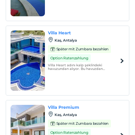
güzel kaya çıkıntısını koruduk.
Villa Heart
Kaş, Antalya
Später mit Zumbara bezahlen
Option Ratenzahlung
Villa Heart adını kalp şeklindeki
havuzundan alıyor. Bu havuzdan
Akdeniz’in sonsuz maviliğine doğru
kendinizi bıraktığınızda tüm bedeniniz
dinlenecek. Villa Heart’ın içindeki
detaylarla bu bu villada romantizmin
dozunu biraz artırdık.
Villa Premium
Kaş, Antalya
Später mit Zumbara bezahlen
Option Ratenzahlung