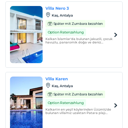
Villa Nero 3
Kaş, Antalya
Später mit Zumbara bezahlen
Option Ratenzahlung
Kalkan İslamlar'da bulunan jakuzili, çocuk
havuzlu, panaromik doğa ve deniz
manzaralı özel havuzlu tatil villasıdır.
Villa Karen
Kaş, Antalya
Später mit Zumbara bezahlen
Option Ratenzahlung
Kalkan'ın en yeşil köylerinden Üzümlü'de
bulunan villamız uzaktan Patara plajı
manzaralıdır.