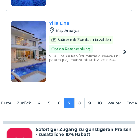
Villa Lina
Kaş, Antalya
Später mit Zumbara bezahlen
Option Ratenzahlung
Villa Lina Kalkan Üzümlü'de dünyaca ünlü
patara plajı manzaralı tatil villasıdır.3
yatak odası 6 kişi kapasitelidir.Havuzu
korunaklı ve çocuk havuzu ile muhafazakar
aileler için uygun bir seçenektir.
Erste
Zurück
4
5
6
7
8
9
10
Weiter
Ende
Sofortiger Zugang zu günstigeren Preisen
- zusätzliche 10% Rabatt