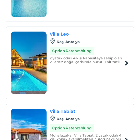
Villa Leo
Kaş, Antalya
Option Ratenzahlung
2 yatak odalı 4 kişi kapasiteye sahip olan
villamız doğa içerisinde huzurlu bir tatil
imkanı sunmaktadır. Havuz bahçe katı
korunaklı olan villamız muhafazakar aileler
için ideal seçenektir.
Villa Tabiat
Kaş, Antalya
Option Ratenzahlung
Muhafazakar Villa Tabiat, 2 yatak odalı 4
kişi konaklayabilmektedir. Korunaklı olup