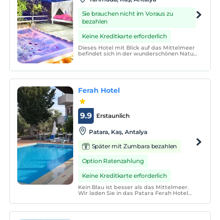
Sie brauchen nicht im Voraus zu
bezahlen
Keine Kreditkarte erforderlich
Dieses Hotel mit Blick auf das Mittelmeer
befindet sich in der wunderschönen Natur
von Kas am Strand. Das Hotel bietet
hervorragende Gourmetküche im
Poolrestaurant sowie einen Salzwasser-
Infinity-Pool.
Ferah Hotel
9.9
Erstaunlich
Patara, Kaş, Antalya
Später mit Zumbara bezahlen
Option Ratenzahlung
Keine Kreditkarte erforderlich
Kein Blau ist besser als das Mittelmeer.
Wir laden Sie in das Patara Ferah Hotel
ein, um einen erfrischenden und
erfrischenden Urlaub in Patara zu
verbringen, dem schönsten Ort von
Antalya, der Perle des Mittelmeers ...