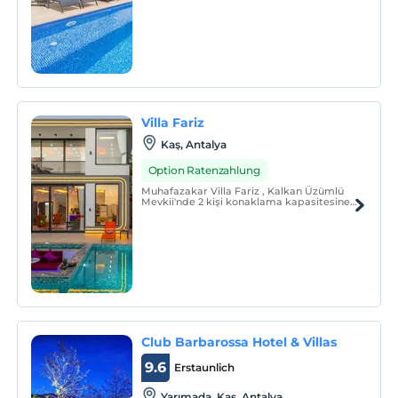
misafirlerini ağırlamayı bekliyor...
Villa Fariz
Kaş, Antalya
Option Ratenzahlung
Muhafazakar Villa Fariz , Kalkan Üzümlü
Mevkii'nde 2 kişi konaklama kapasitesine
sahiptir.
Club Barbarossa Hotel & Villas
9.6
Erstaunlich
Yarımada, Kaş, Antalya