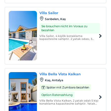
Villa Sailor
Sarıbelen, Kaş
Sie brauchen nicht im Voraus zu
bezahlen
Villa Sailor, 4 kişilik konaklama
kapasitesine sahiptir. 2 yatak odası, 3
yatak ve 2 banyosuyla, misafirlerine geniş
ve konforlu bir yaşam alanı sunar.
Villa Bella Vista Kalkan
Kaş, Antalya
Später mit Zumbara bezahlen
Option Ratenzahlung
Villa Bella Vista Kalkan, 2 yatak odalı 5 kişi
konaklama kapasitesine sahiptir. Yatak
odaları içerisinde 2 adet tek kişilik yatak,
bir adet çift kişilik yatak, tuvalet ve banyo