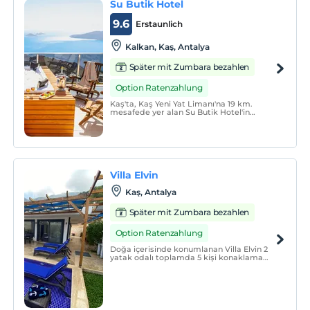
Su Butik Hotel
9.6
Erstaunlich
Kalkan, Kaş, Antalya
Später mit Zumbara bezahlen
Option Ratenzahlung
Kaş'ta, Kaş Yeni Yat Limanı'na 19 km.
mesafede yer alan Su Butik Hotel'in
konaklama birimlerinde balkon, klima,
düz ekran TV ve içinde duş ile terlik
bulunan özel banyo mevcuttur.
Villa Elvin
Kaş, Antalya
Später mit Zumbara bezahlen
Option Ratenzahlung
Doğa içerisinde konumlanan Villa Elvin 2
yatak odalı toplamda 5 kişi konaklama
kapasitesine sahiptir. Yatak odaları
içerisinde 1 adet tek kişilik yatak 2 adet
çift kişilik yatak ve jakuzi de
bulunmaktadır.