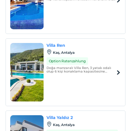
balayı ve aileler için oldukça idealdir.
Villa Ren
Kaş, Antalya
Option Ratenzahlung
Doğa manzaralı Villa Ren, 3 yatak odalı
olup 6 kişi konaklama kapasitesine
sahiptir. Korunaklı yüzme havuzu olup
çocuklu aileler için de ideal bir seçenektir.
Villa Yaldız 2
Kaş, Antalya