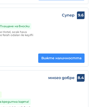
Супер
9.6
Плащане на вноски
 Hotel, sıcak hava
ferah odaları ile keyifli
Вижте наличността
много добре
8.4
а кредитна карта!