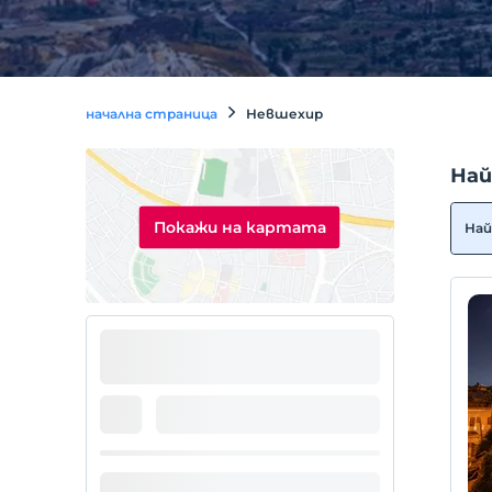
начална страница
Невшехир
Най
Покажи на картата
Най