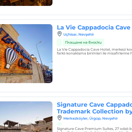
La Vie Cappadocia Cave
Uçhisar, Nevşehir
Плащане на вноски
La Vie Cappadocia Cave Hotel, merkezi ko
farklı konaklama birimleri ile misafirlerine
Signature Cave Cappado
Trademark Collection 
Merkezköyler, Ürgüp, Nevşehir
Signature Cave Premium Suites, 27 odalı bu