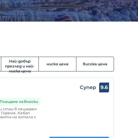
Най-добър
ниска цена
висока цена
преглед и най-
ниска цена
Супер
9.6
Плащане на вноски
ни стаи в пещерен
 Гореме. Кебап
анта на хотела с