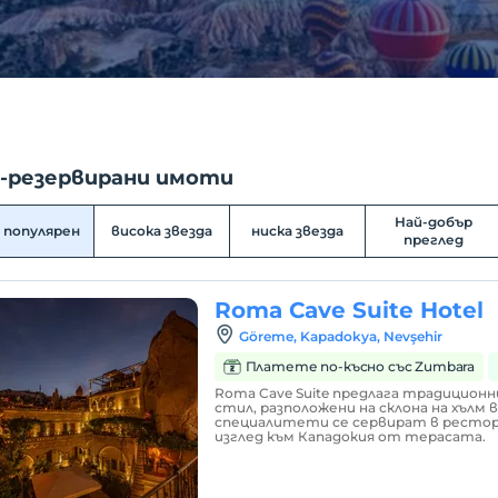
-резервирани имоти
Най-добър
 популярен
висока звезда
ниска звезда
преглед
Roma Cave Suite Hotel
Göreme, Kapadokya, Nevşehir
Платете по-късно със Zumbara
Roma Cave Suite предлага традицион
стил, разположени на склона на хълм в
специалитети се сервират в рестор
изглед към Кападокия от терасата.