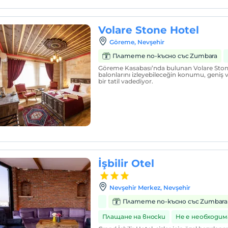
Volare Stone Hotel
Göreme, Nevşehir
Платете по-късно със Zumbara
Göreme Kasabası’nda bulunan Volare Stone
balonlarını izleyebileceğin konumu, geniş ve 
bir tatil vadediyor.
İşbilir Otel
Nevşehir Merkez, Nevşehir
Платете по-късно със Zumbara
Плащане на вноски
Не е необходим