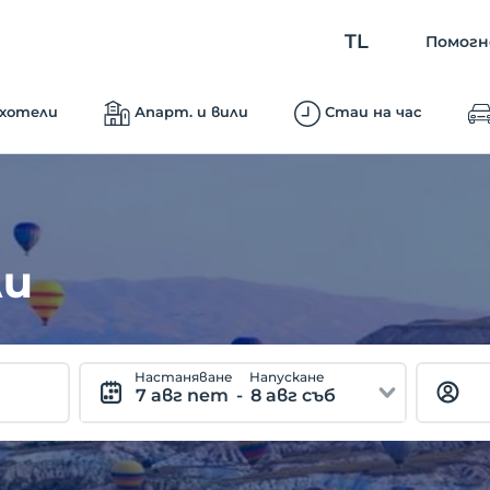
TL
Помогн
 хотели
Апарт. и вили
Стаи на час
ли
Hастаняване
Hапускане
7 авг пет
-
8 авг съб