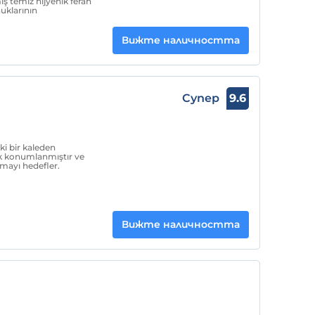
mış temiz hijyenik ferah
nuklarının
Вижте наличността
Супер
9.6
i bir kaleden
ak konumlanmıştır ve
mayı hedefler.
Вижте наличността