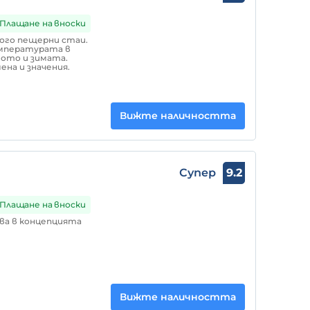
Плащане на вноски
ного пещерни стаи.
емпературата в
ото и зимата.
на и значения.
Вижте наличността
Супер
9.2
Плащане на вноски
ужва в концепцията
Вижте наличността