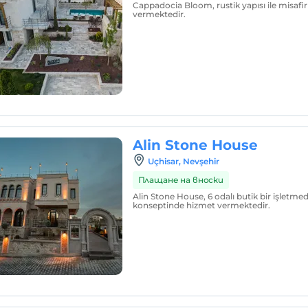
Cappadocia Bloom, rustik yapısı ile misafir
vermektedir.
Alin Stone House
Uçhisar, Nevşehir
Плащане на вноски
Alin Stone House, 6 odalı butik bir işletmed
konseptinde hizmet vermektedir.