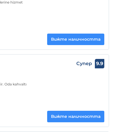
lerine hizmet
Вижте наличността
Супер
9.9
ir. Oda kahvaltı
Вижте наличността