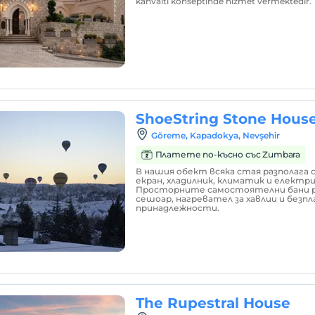
kahvaltı konseptinde hizmet vermektedir.
ShoeString Stone Hous
Göreme, Kapadokya, Nevşehir
Платете по-късно със Zumbara
В нашия обект всяка стая разполага 
екран, хладилник, климатик и електри
Просторните самостоятелни бани р
сешоар, нагревател за хавлии и без
принадлежности.
The Rupestral House