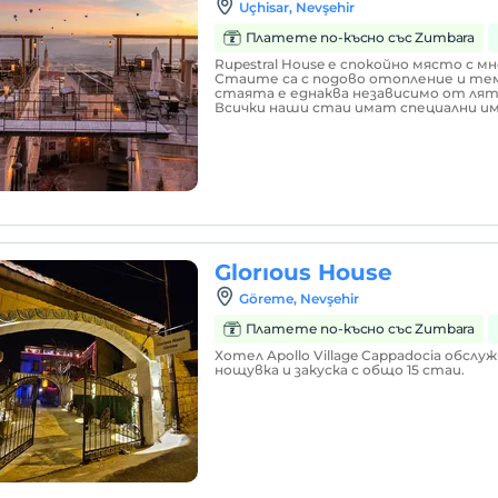
Uçhisar, Nevşehir
Платете по-късно със Zumbara
Rupestral House е спокойно място с м
Стаите са с подово отопление и т
стаята е еднаква независимо от лят
Всички наши стаи имат специални име
Glorıous House
Göreme, Nevşehir
Платете по-късно със Zumbara
Хотел Apollo Village Cappadocia обсл
нощувка и закуска с общо 15 стаи.