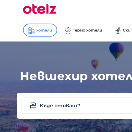
хотели
Термо хотели
Ски
Невшехир хоте