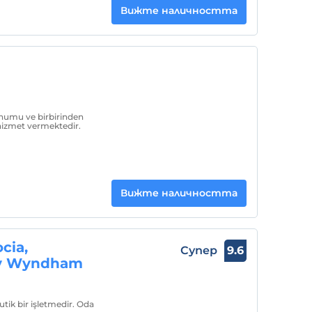
Вижте наличността
numu ve birbirinden
 hizmet vermektedir.
Вижте наличността
cia,
Супер
9.6
by Wyndham
tik bir işletmedir. Oda