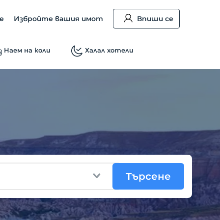
е
Избройте вашия имот
Впиши се
Наем на коли
Халал хотели
Търсене