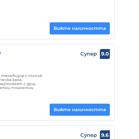
Вижте наличността
e
Супер
9.0
с телевизор с плосък
ческа кана.
азполагат с душ,
платни тоалетни
Вижте наличността
Супер
9.6