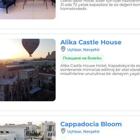
Grand İşbilir Hotel, sizler için özel hazırlan
31 oda 72 yatak kapasitesi ile siz değerli ko
hizmetindedir.
Alika Castle House
Uçhisar, Nevşehir
Плащане на вноски
Alika Castle House Hotel, Kapadokya'da esk
esinlenerek mimarize edilmiş bir otel olar
misafirlerine unutulmaz bir deneyim yaşat
Cappadocia Bloom
Uçhisar, Nevşehir