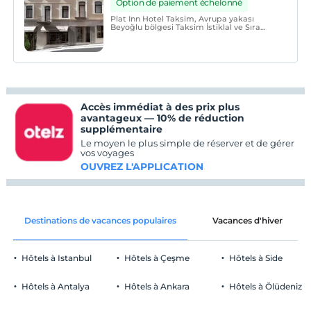
Option de paiement échelonné
Plat Inn Hotel Taksim, Avrupa yakası
Beyoğlu bölgesi Taksim İstiklal ve Sıra
Selviler caddelerinin kesişmesinde ana
cadde üzerinde yeni açılmış olup sadece
oda olarak hizmet vermektedir.
Accès immédiat à des prix plus
avantageux — 10% de réduction
supplémentaire
Le moyen le plus simple de réserver et de gérer
vos voyages
OUVREZ L'APPLICATION
Destinations de vacances populaires
Vacances d'hiver
Hôtels à Istanbul
Hôtels à Çeşme
Hôtels à Side
Hôtels à Antalya
Hôtels à Ankara
Hôtels à Ölüdeniz