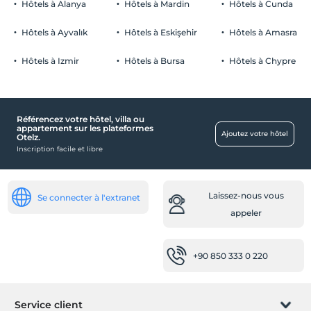
Hôtels à Alanya
Hôtels à Mardin
Hôtels à Cunda
Hôtels à Ayvalık
Hôtels à Eskişehir
Hôtels à Amasra
Hôtels à Izmir
Hôtels à Bursa
Hôtels à Chypre
Référencez votre hôtel, villa ou
appartement sur les plateformes
Ajoutez votre hôtel
Otelz.
Inscription facile et libre
Laissez-nous vous
Se connecter à l'extranet
appeler
+90 850 333 0 220
Service client