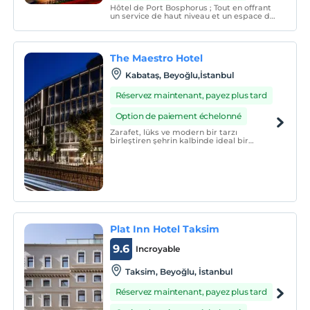
Hôtel de Port Bosphorus ; Tout en offrant
un service de haut niveau et un espace de
vie privé avec ses 111 chambres et suites
spacieuses pour répondre aux besoins de
ses hôtes, il répond à tous les besoins de
la vie citadine.
The Maestro Hotel
Kabataş, Beyoğlu,İstanbul
Réservez maintenant, payez plus tard
Option de paiement échelonné
Zarafet, lüks ve modern bir tarzı
birleştiren şehrin kalbinde ideal bir
konumda yer alıyor.
Plat Inn Hotel Taksim
9.6
Incroyable
Taksim, Beyoğlu, İstanbul
Réservez maintenant, payez plus tard