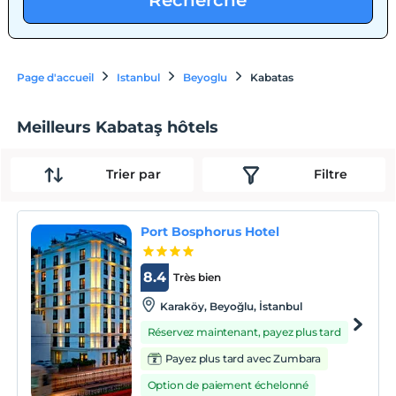
Recherche
Page d'accueil
Istanbul
Beyoglu
Kabatas
Meilleurs Kabataş hôtels
Trier par
Filtre
Port Bosphorus Hotel
8.4
Très bien
Karaköy, Beyoğlu, İstanbul
Réservez maintenant, payez plus tard
Payez plus tard avec Zumbara
Option de paiement échelonné