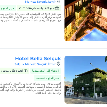
Merkez, Selçuk, Izmir
ادفع لاحقًا باستخدام Zumbara
خيار الدفع ب
مع الموقع التاريخي ، تم بناء الفندق بأكمله بالحجر وفق
Hotel Bella Selçuk
Selçuk Merkez, Selçuk, İzmir
لا تحتاج إلى الدفع مقدما
ادفع لاحقًا باستخدام Zumbara
خيار الدفع بالتقسيط
أفضل موقع، على مسافة قريبة من القلعة، وكنيسة باز
دقيقة. المشي لطيف بين أشجار البلوط والفاكهة. أف
والقلعة على قمة التل.