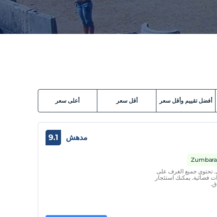
أفضل تقييم وأقل سعر
أقل سعر
أعلى سعر
مدهش
9.1
في فندق Akay بأثاث خشبي. تحتوي جميع الغرف على
ت فضائية. يمكنك استئجار
ق.