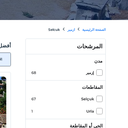
الصفحة الرئيسية
ازمير
Selcuk
أفضل فن
المرشحات
ال
مدن
إزمير
68
المقاطعات
67
Selçuk
1
Urla
الحي أو المقاطعة