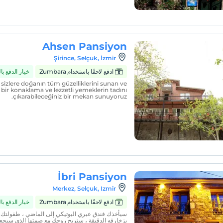
Ahsen Pansiyon
Şirince, Selçuk, İzmir
ادفع لاحقًا باستخدام Zumbara
خيار الدفع ب
sizlere doğanın tüm güzelliklerini sunan ve
bir konaklama ve lezzetli yemeklerin tadını
çıkarabileceğiniz bir mekan sunuyoruz.
İbri Pansiyon
Merkez, Selçuk, Izmir
ادفع لاحقًا باستخدام Zumbara
خيار الدفع ب
سيأخذك فندق عبري البوتيكي إلى الماضي ، طفولتك ، إ
بزخارفه الدقيقة ، ستريح روحك مع صمتها الذي سيجع