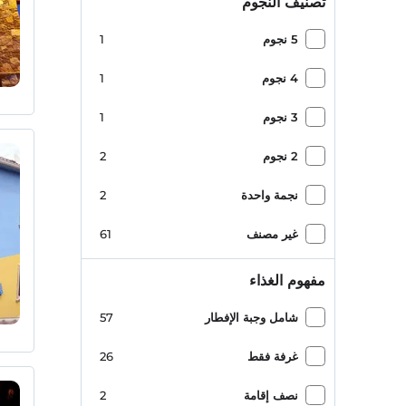
تصنيف النجوم
1
Yeni Şirince Yolu
5 نجوم
1
4 نجوم
1
3 نجوم
1
2 نجوم
2
نجمة واحدة
2
غير مصنف
61
مفهوم الغذاء
شامل وجبة الإفطار
57
غرفة فقط
26
نصف إقامة
2