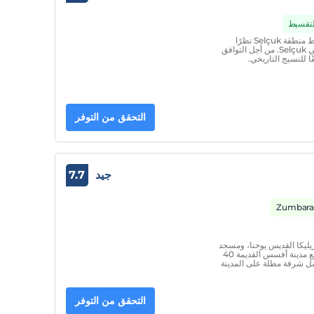
التقسيط
يقع فندق Celsus البوتيكي على بعد 150 مترًا من وسط منطقة Selçuk نظرًا
لموقعه وهو أقرب فندق إلى جميع الأماكن التاريخية في Selçuk. من أجل التوافق
ًا للنسيج التاريخي.
التحقق من التوفر
جيد
7.7
يليكا القديس يوحنا، ومسجد
إيزابي، ومعبد أرتميس، ومتحف أفسس الأثري، وبالطبع مدينة أفسس القديمة 40
ضل شرفة مطلة على المدينة
التحقق من التوفر