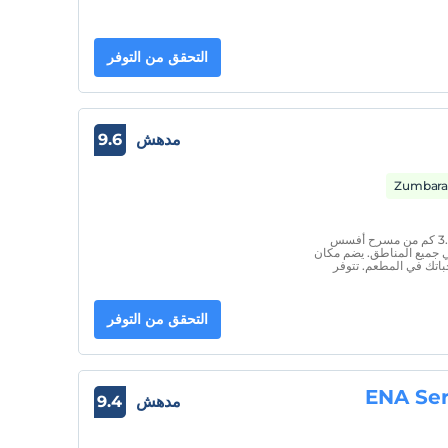
التحقق من التوفر
مدهش
9.6
يقع Nea Vinifera Ephesus في سلجوق على بعد 3.6 كم من مسرح أفسس
في جميع المناطق. يضم مكان
جباتك في المطعم. تتوفر
التحقق من التوفر
ENA Ser
مدهش
9.4