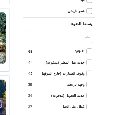
فيلا
1
قصر تاريخي
1
بيت من طابق واحد
1
يسلط الضوء
منزل جبلي
1
68
Wi-Fi
خدمة نقل المطار (مدفوعة)
44
وقوف السيارات (خارج الموقع)
42
وجهة تاريخية
35
خدمة التحويل (مدفوعة)
34
مُطل على الجبل
27