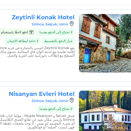
Zeytinli Konak Hotel
Sirince, Selçuk, Izmir
لا تحتاج إلى الدفع مقدما
ادفع لاحقًا باستخدام Zumbara
خيار الدفع بالتقسيط
لا حاجة لبطاقة الائتمان
إقامة تقليدية مع خدمة الواي فاي المجانية. يحتوي مك
السطح مع إطلالات بانورامية على القرية والجبل.
Nisanyan Evleri Hotel
Sirince, Selçuk, Izmir
لا تحتاج إلى الدفع مقدما
Sirince بإزمير. مكان بعيد عن طابع الفندق الكلاسيكي
أي شيء. المصمم لم يمس ، لا توجد ملحقات باهظة ال
فهي ليست "أصلية" أو فولكلوري.