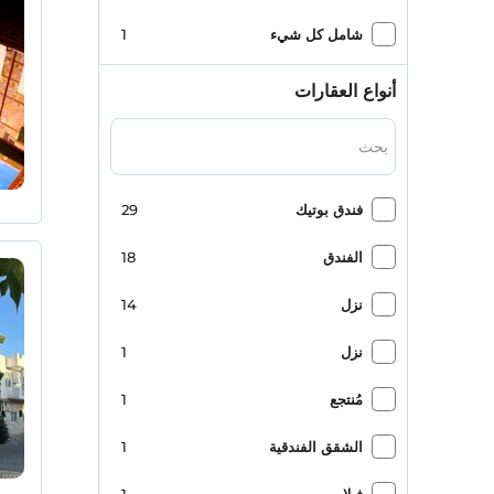
شامل كل شيء
1
أنواع العقارات
فندق بوتيك
29
الفندق
18
نزل
14
نزل
1
مُنتجع
1
الشقق الفندقية
1