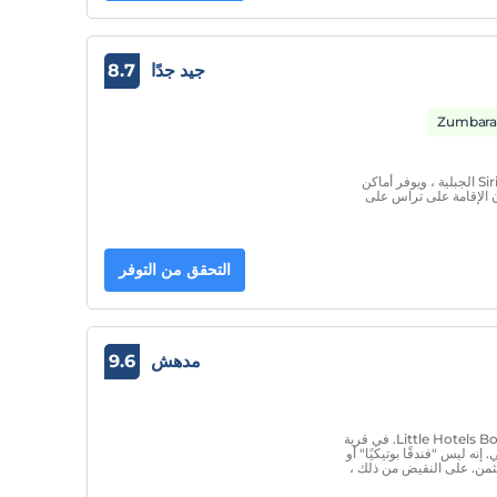
جيد جدًا
8.7
يقع Zeytinli Konak المبني بالحجارة في قرية Sirince الجبلية ، ويوفر أماكن
ان الإقامة على تراس على
التحقق من التوفر
مدهش
9.6
فندق Sevan و Müjde Nisanyan ، مؤلفا كتاب Little Hotels Book. في قرية
. إنه ليس "فندقًا بوتيكيًا" أو
ثمن. على النقيض من ذلك ،