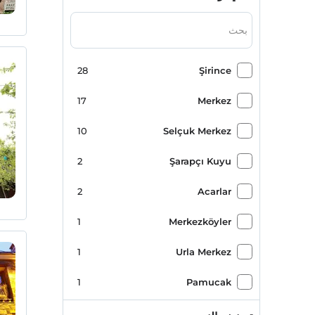
28
Şirince
17
Merkez
10
Selçuk Merkez
2
Şarapçı Kuyu
2
Acarlar
1
Merkezköyler
1
Urla Merkez
1
Pamucak
1
Şirince