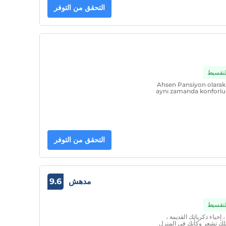
التحقق من التوفر
التقسيط
Ahsen Pansiyon olarak 
aynı zamanda konforlu 
التحقق من التوفر
مدهش
9.6
التقسيط
حياء ذكرياتك القديمة ،
لك تشعر وكأنك في المنزل