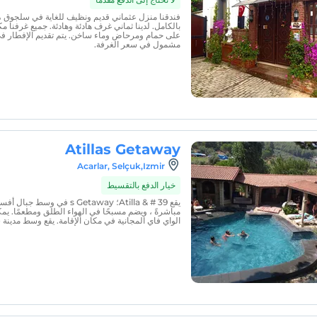
فندقنا منزل عثماني قديم ونظيف للغاية في سلجوق ، إ
بالكامل. لدينا ثماني غرف هادئة وهادئة. جميع غرفنا م
على حمام ومرحاض وماء ساخن. يتم تقديم الإفطار في
مشمول في سعر الغرفة.
Atillas Getaway
Acarlar, Selçuk,Izmir
خيار الدفع بالتقسيط
يقع Atilla & # 39؛ s Getaway 
مباشرةً ، ويضم مسبحًا في الهواء الطلق ومطعمًا. يم
الواي فاي المجانية في مكان الإقامة. يقع وسط مدينة سلج