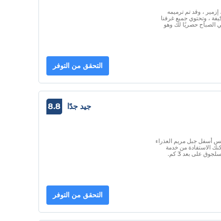
زمير ، وقد تم ترميمه
كيفة ، وتحتوي جميع غرفنا
 الصباح حصريًا لك وهو
التحقق من التوفر
جيد جدًا
8.8
في وسط جبال أفسس أسفل جبل مريم العذراء
كنك الاستفادة من خدمة
وق على بعد 3 كم.
التحقق من التوفر