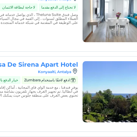
لا تحتاج إلى الدفع مقدما
لا حاجة لبطاقة الائتمان
وصل فندق Theluna Suite ، الذي يواص
العملاء المطلق لسنوات ، إلى القمة في مجال السياح
على الوظيفة في المقدمة في شبكة خدماته المتجددة ب
sa De Sirena Apart Hotel
Konyaalti, Antalya
ادفع لاحقًا باستخدام Zumbara
خيار الدفع ب
يوفر فندقنا ، مع خدمة الواي فاي المجانية ، أماكن إقام
في أنطاليا. تم تجهيز الغرف بجهاز تلفزيون بشاشة م
تحتوي بعض الغرف على منطقة جلوس حيث يمكنك الاس