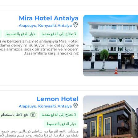
Mira Hotel Antalya
Arapsuyu, Konyaalti, Antalya
لا تحتاج إلى الدفع مقدما
خيار الدفع بالتقسيط
u ve benzersiz hizmet anlayışıyla Mira Hotel,
lama deneyimi sunuyor. Her detayı özenle
alarımızda, sıcak bir atmosfer ve modern
tasarımlarla karşılanacaksınız.
Lemon Hotel
Arapsuyu, Konyaalti, Antalya
لا تحتاج إلى الدفع مقدما
ادفع لاحقًا باستخدام Zumbara
خيار الدفع بالتقسيط
منشأتنا رائعة لقربها من شاطئ كونيالتي. يوفر خدمة ا
نقطة من فنادقنا. غرفنا مكيفة. يوجد قسم منفصل لأطف