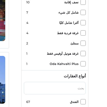
نصف إقامة
10
شامل كل شيء
7
ألترا شامل كليًا
4
غرفة فردية فقط
4
ممتلئ
2
غرفة هوتيل أوفيس فقط
1
1
Oda Kahvalti Plus
أنواع العقارات
الفندق
67