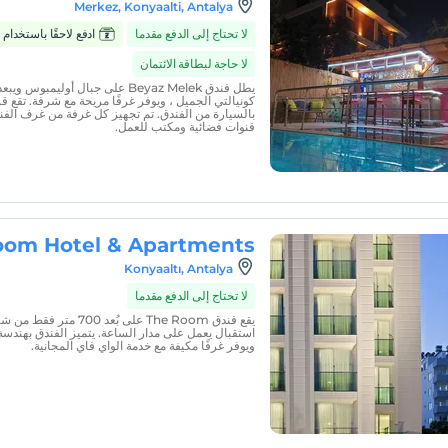
Merkez, Konyaalti, Antalya
لا تحتاج إلى الدفع مقدما
ادفع لاحقًا باستخدام Zumbara
لا حاجة لبطاقة الائتمان
بالسيارة من الفندق. تم تجهيز كل غرفة من غرف الفند
قنوات فضائية ومكتب للعمل.
oom Hotel & Apartments
Konyaaltı, Antalya
لا تحتاج إلى الدفع مقدما
يقع فندق The Room على بُع
استقبال يعمل على مدار الساعة. يتميز الفندق بهندسة 
ويوفر غرفًا مكيفة مع خدمة الواي فاي المجانية.