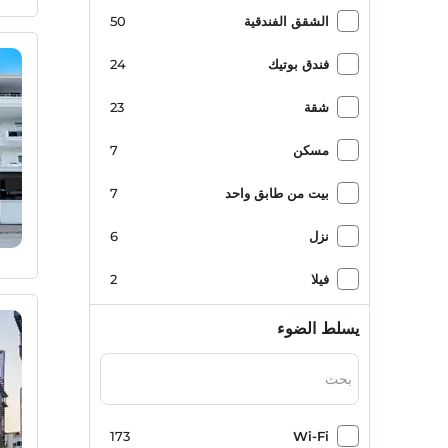
الشقق الفندقية
50
فندق بوتيك
24
شقة
23
مسكن
7
بيت من طابق واحد
7
نزل
6
فيلا
2
فندق سويت
2
يسلط الضوء
منطقة التخييم
1
منزل جبلي
1
173
Wi-Fi