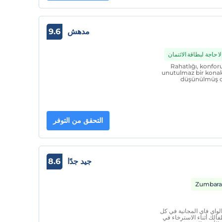
مدهش
9.6
لا حاجة لبطاقة الائتمان
Rahatlığı, konfor
unutulmaz bir konak
düşünülmüş od
التحقق من التوفر
جيد جدًا
8.6
لواي فاي المجانية في كل
الك أثناء الاسترخاء في