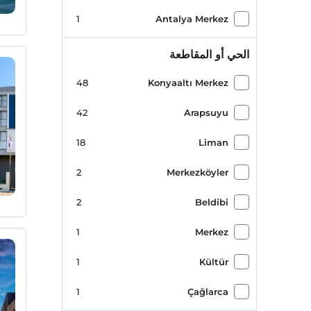
1
Antalya Merkez
الحي أو المقاطعة
48
Konyaaltı Merkez
42
Arapsuyu
18
Liman
2
Merkezköyler
2
Beldibi
1
Merkez
1
Kültür
1
Çağlarca