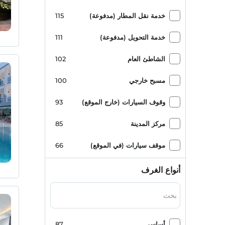
المنزل الصغير
1
خدمة نقل المطار (مدفوعة)
115
خدمة التحويل (مدفوعة)
111
الشاطئ العام
102
مسبح خارجي
100
وقوف السيارات (خارج الموقع)
93
مركز المدينة
85
موقف سيارات (في الموقع)
66
شاطئ مختلط من الرمال والحصى
58
أنواع الغرف
نسخ
58
العلم الأزرق
56
أساسي
87