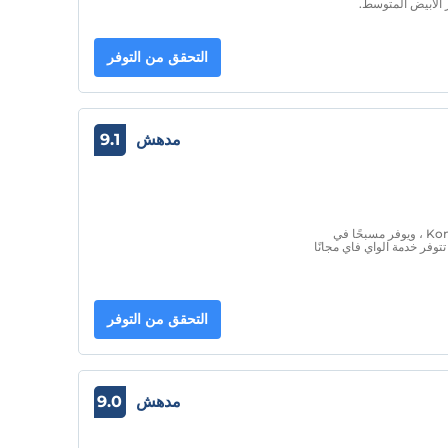
الأبيض المتوسط.
التحقق من التوفر
مدهش
9.1
يقع فندقنا على بعد 300 متر فقط من شاطئ Konyaaltı ، ويوفر مسبحًا في
تتوفر خدمة الواي فاي مجانًا
التحقق من التوفر
مدهش
9.0