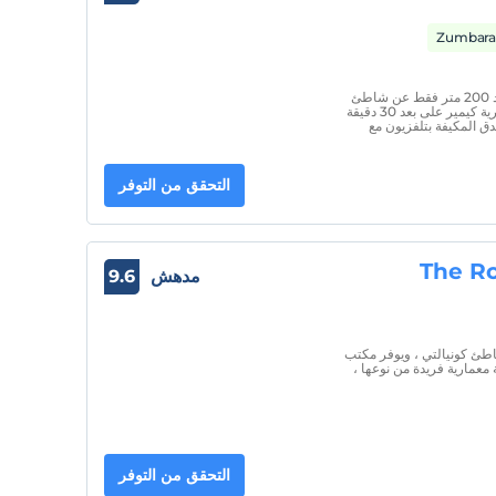
يطل فندق Beyaz Melek على جبال أوليمبوس ويبعد 200 متر فقط عن شاطئ
كونيالتي الجميل ، ويوفر غرفًا مريحة مع شرفة. تقع قرية كيمير على بعد 30 دقيقة
ق المكيفة بتلفزيون مع
التحقق من التوفر
The R
مدهش
9.6
د 700 متر فقط من شاطئ كونيالتي ، ويوفر مكتب
معمارية فريدة من نوعها ،
التحقق من التوفر