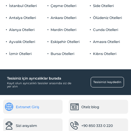
İstanbul Otelleri
Çeşme Otelleri
Side Otelleri
Antalya Otelleri
Ankara Otelleri
Ölüdeniz Otelleri
Alanya Otelleri
Mardin Otelleri
Cunda Otelleri
Ayvalık Otelleri
Eskişehir Otelleri
Amasra Otelleri
İzmir Otelleri
Bursa Otelleri
Kıbrıs Otelleri
Tesisiniz için ayrıcalıklar burada
Tesisinizi kaydedin
Kayıt olun ayrıcalıklı tesisler arasında siz de
yer alın
Extranet Giriş
Otelz blog
Sizi arayalım
+90 850 333 0 220