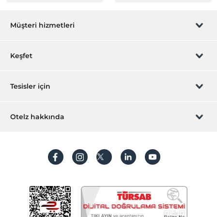
Müşteri hizmetleri
Rezervasyon yönet
Keşfet
Sizi arayalım
Hediye Kart
Tesisler için
İştirak olun
ZPara Nedir?
Hemen tesisinizi ekleyin
Otelz hakkında
İletişim
Üye girişi
Villa/Daire ekleyin
Hakkımızda
Sıkça sorulan sorular
Hesap oluştur
Sürdürülebilirlik
Kişisel Verilerin Korunması
Koşullar ve şartlar
İşlem rehberi