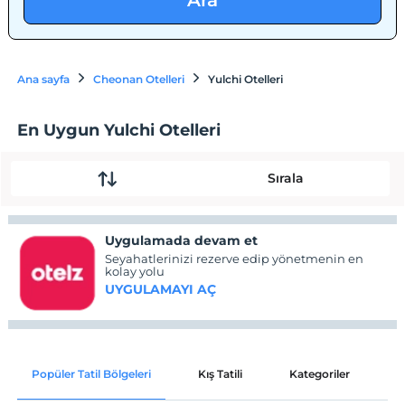
Ara
Ana sayfa
Cheonan Otelleri
Yulchi Otelleri
En Uygun Yulchi Otelleri
Sırala
Uygulamada devam et
Seyahatlerinizi rezerve edip yönetmenin en
kolay yolu
UYGULAMAYI AÇ
Popüler Tatil Bölgeleri
Kış Tatili
Kategoriler
P