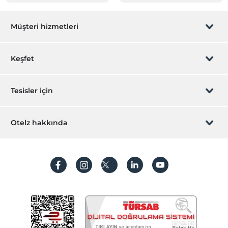
Müşteri hizmetleri
Rezervasyon yönet
Keşfet
Sizi arayalım
Hediye Kart
Tesisler için
İştirak olun
ZPara Nedir?
Hemen tesisinizi ekleyin
Otelz hakkında
İletişim
Üye girişi
Villa/Daire ekleyin
Hakkımızda
Sıkça sorulan sorular
Hesap oluştur
Sürdürülebilirlik
Kişisel Verilerin Korunması
Koşullar ve şartlar
İşlem rehberi