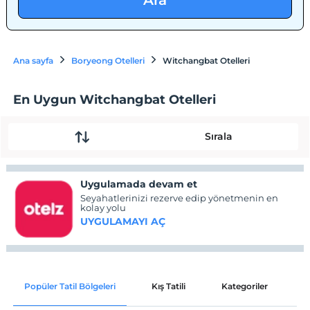
Ara
Ana sayfa
Boryeong Otelleri
Witchangbat Otelleri
En Uygun Witchangbat Otelleri
Sırala
Uygulamada devam et
Seyahatlerinizi rezerve edip yönetmenin en
kolay yolu
UYGULAMAYI AÇ
Popüler Tatil Bölgeleri
Kış Tatili
Kategoriler
P