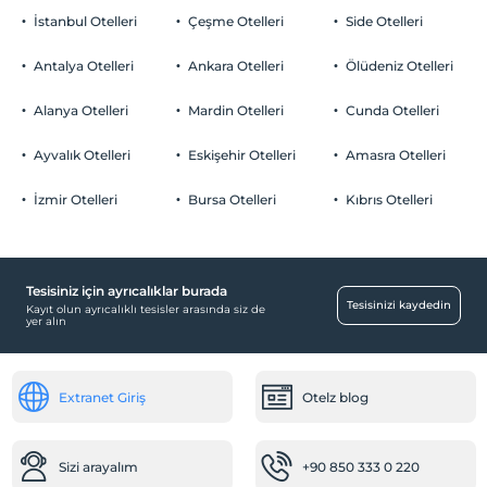
İstanbul Otelleri
Çeşme Otelleri
Side Otelleri
Antalya Otelleri
Ankara Otelleri
Ölüdeniz Otelleri
Alanya Otelleri
Mardin Otelleri
Cunda Otelleri
Ayvalık Otelleri
Eskişehir Otelleri
Amasra Otelleri
İzmir Otelleri
Bursa Otelleri
Kıbrıs Otelleri
Tesisiniz için ayrıcalıklar burada
Tesisinizi kaydedin
Kayıt olun ayrıcalıklı tesisler arasında siz de
yer alın
Extranet Giriş
Otelz blog
Sizi arayalım
+90 850 333 0 220