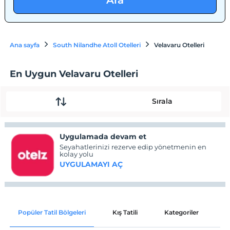
Ara
Ana sayfa
South Nilandhe Atoll Otelleri
Velavaru Otelleri
En Uygun Velavaru Otelleri
Sırala
Uygulamada devam et
Seyahatlerinizi rezerve edip yönetmenin en
kolay yolu
UYGULAMAYI AÇ
Popüler Tatil Bölgeleri
Kış Tatili
Kategoriler
P