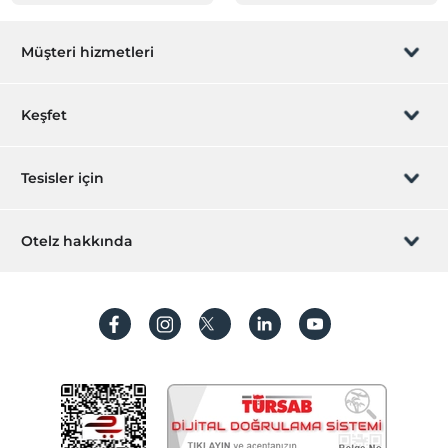
Müşteri hizmetleri
Rezervasyon yönet
Keşfet
Sizi arayalım
Hediye Kart
Tesisler için
İştirak olun
ZPara Nedir?
Hemen tesisinizi ekleyin
Otelz hakkında
İletişim
Üye girişi
Villa/Daire ekleyin
Hakkımızda
Sıkça sorulan sorular
Hesap oluştur
Sürdürülebilirlik
Kişisel Verilerin Korunması
Koşullar ve şartlar
İşlem rehberi