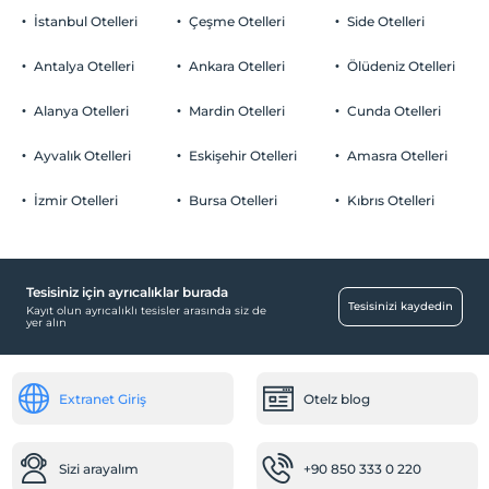
İstanbul Otelleri
Çeşme Otelleri
Side Otelleri
Antalya Otelleri
Ankara Otelleri
Ölüdeniz Otelleri
Alanya Otelleri
Mardin Otelleri
Cunda Otelleri
Ayvalık Otelleri
Eskişehir Otelleri
Amasra Otelleri
İzmir Otelleri
Bursa Otelleri
Kıbrıs Otelleri
Tesisiniz için ayrıcalıklar burada
Tesisinizi kaydedin
Kayıt olun ayrıcalıklı tesisler arasında siz de
yer alın
Extranet Giriş
Otelz blog
Sizi arayalım
+90 850 333 0 220