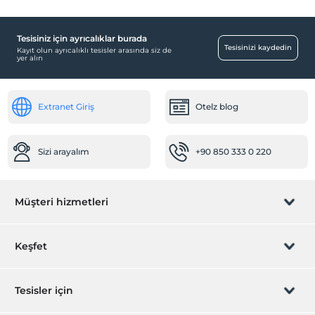
Tesisiniz için ayrıcalıklar burada
Tesisinizi kaydedin
Kayıt olun ayrıcalıklı tesisler arasında siz de
yer alın
Extranet Giriş
Otelz blog
Sizi arayalım
+90 850 333 0 220
Müşteri hizmetleri
Rezervasyon yönet
Keşfet
Sizi arayalım
Hediye Kart
Tesisler için
İştirak olun