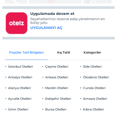
Uygulamada devam et
Seyahatlerinizi rezerve edip yönetmenin en
kolay yolu
UYGULAMAYI AÇ
Popüler Tatil Bölgeleri
Kış Tatili
Kategoriler
P
İstanbul Otelleri
Çeşme Otelleri
Side Otelleri
Antalya Otelleri
Ankara Otelleri
Ölüdeniz Otelleri
Alanya Otelleri
Mardin Otelleri
Cunda Otelleri
Ayvalık Otelleri
Eskişehir Otelleri
Amasra Otelleri
İzmir Otelleri
Bursa Otelleri
Kıbrıs Otelleri