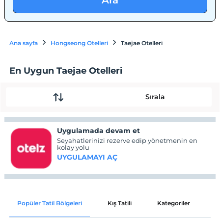
Ara
Ana sayfa
Hongseong Otelleri
Taejae Otelleri
En Uygun Taejae Otelleri
Sırala
Uygulamada devam et
Seyahatlerinizi rezerve edip yönetmenin en
kolay yolu
UYGULAMAYI AÇ
Popüler Tatil Bölgeleri
Kış Tatili
Kategoriler
P