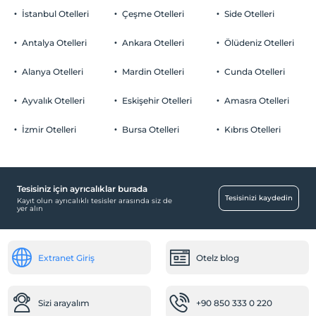
İstanbul Otelleri
Çeşme Otelleri
Side Otelleri
Antalya Otelleri
Ankara Otelleri
Ölüdeniz Otelleri
Alanya Otelleri
Mardin Otelleri
Cunda Otelleri
Ayvalık Otelleri
Eskişehir Otelleri
Amasra Otelleri
İzmir Otelleri
Bursa Otelleri
Kıbrıs Otelleri
Tesisiniz için ayrıcalıklar burada
Tesisinizi kaydedin
Kayıt olun ayrıcalıklı tesisler arasında siz de
yer alın
Extranet Giriş
Otelz blog
Sizi arayalım
+90 850 333 0 220