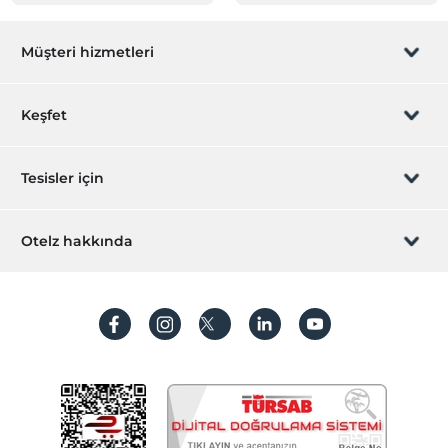
Müşteri hizmetleri
Rezervasyon yönet
Keşfet
Sizi arayalım
Hediye Kart
Tesisler için
İştirak olun
ZPara Nedir?
Hemen tesisinizi ekleyin
Otelz hakkında
İletişim
Üye girişi
Villa/Daire ekleyin
Hakkımızda
Sıkça sorulan sorular
Hesap oluştur
Sürdürülebilirlik
Kişisel Verilerin Korunması
Koşullar ve şartlar
İşlem rehberi