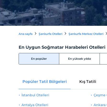
Ana sayfa
Şanlıurfa Otelleri
Şanlıurfa Merkez Otelleri
En Uygun Soğmatar Harabeleri Otelleri
En popüler
En yüksek yıldız
Popüler Tatil Bölgeleri
Kış Tatili
İstanbul Otelleri
Çeşme O
Antalya Otelleri
Ankara 