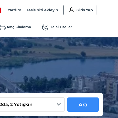
Yardım
Tesisinizi ekleyin
Giriş Yap
Araç Kiralama
Helal Oteller
Ara