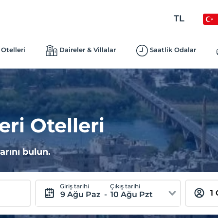
TL
Otelleri
Daireler & Villalar
Saatlik Odalar
ri Otelleri
arını bulun.
Giriş tarihi
Çıkış tarihi
9 Ağu Paz
-
10 Ağu Pzt