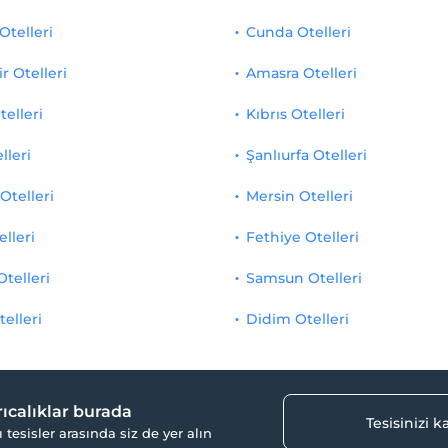
Otelleri
Cunda Otelleri
r Otelleri
Amasra Otelleri
telleri
Kıbrıs Otelleri
lleri
Şanlıurfa Otelleri
Otelleri
Mersin Otelleri
elleri
Fethiye Otelleri
Otelleri
Samsun Otelleri
telleri
Didim Otelleri
yrıcalıklar burada
Tesisinizi 
ı tesisler arasında siz de yer alın