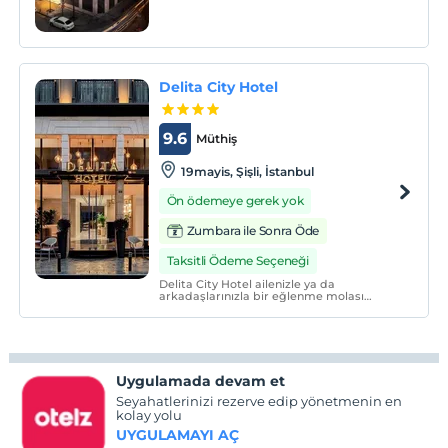
Hotel Şişli, misafirlerine fonksiyonel ve lüks
oda seçenekleri, leziz yemekler ve
birbirinden eşsiz deneyimler sunmaktadır.
Delita City Hotel
9.6
Müthiş
19mayis, Şişli, İstanbul
Ön ödemeye gerek yok
Zumbara ile Sonra Öde
Taksitli Ödeme Seçeneği
Delita City Hotel ailenizle ya da
arkadaşlarınızla bir eğlenme molası
vermek için hoş ve konforlu bir oteldir.
Otel, gerçek bir doğa harikası olan
yerleriyle ve tarihi mekanlarıyla ünlü
İstanbul’da yer almaktadır. Gece hayatına
da kolayca ulaşabilirsiniz.
Uygulamada devam et
Seyahatlerinizi rezerve edip yönetmenin en
kolay yolu
UYGULAMAYI AÇ