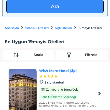
Ara
Ana sayfa
İstanbul Otelleri
Şişli Otelleri
19mayis Otelleri
En Uygun 19mayis Otelleri
Sırala
Filtrele
Wish More Hotel Şişli
Şişli, İstanbul
Zumbara ile Sonra Öde
Taksitli Ödeme Seçeneği
2022 yılında misafir etme tutkusuyla
İstanbul’un kalbi Şişli’de sanat dolu lüks
bir adımla hizmete başlayan Wish More