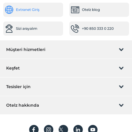
Extranet Giriş
Otelz blog
Sizi arayalım
+90 850 333 0 220
Müşteri hizmetleri
Rezervasyon yönet
Keşfet
Sizi arayalım
Hediye Kart
Tesisler için
İştirak olun
ZPara Nedir?
Hemen tesisinizi ekleyin
Otelz hakkında
İletişim
Üye girişi
Villa/Daire ekleyin
Hakkımızda
Sıkça sorulan sorular
Hesap oluştur