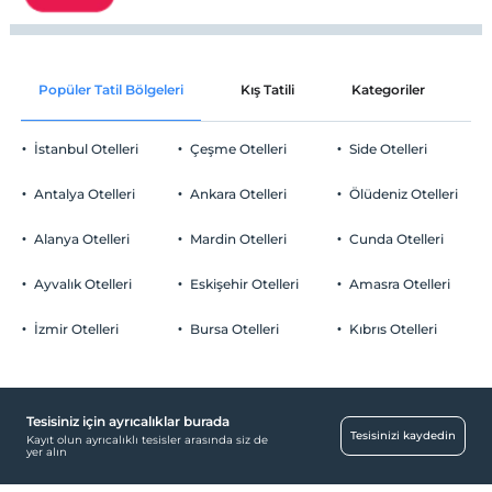
Popüler Tatil Bölgeleri
Kış Tatili
Kategoriler
P
İstanbul Otelleri
Çeşme Otelleri
Side Otelleri
Antalya Otelleri
Ankara Otelleri
Ölüdeniz Otelleri
Alanya Otelleri
Mardin Otelleri
Cunda Otelleri
Ayvalık Otelleri
Eskişehir Otelleri
Amasra Otelleri
İzmir Otelleri
Bursa Otelleri
Kıbrıs Otelleri
Tesisiniz için ayrıcalıklar burada
Tesisinizi kaydedin
Kayıt olun ayrıcalıklı tesisler arasında siz de
yer alın