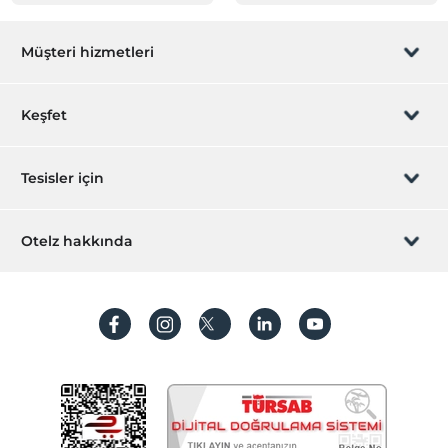
Müşteri hizmetleri
Rezervasyon yönet
Keşfet
Sizi arayalım
Hediye Kart
Tesisler için
İştirak olun
ZPara Nedir?
Hemen tesisinizi ekleyin
Otelz hakkında
İletişim
Üye girişi
Villa/Daire ekleyin
Hakkımızda
Sıkça sorulan sorular
Hesap oluştur
Sürdürülebilirlik
Kişisel Verilerin Korunması
Koşullar ve şartlar
İşlem rehberi