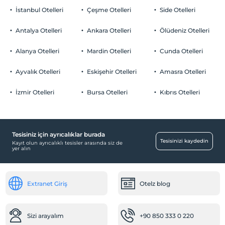
İstanbul Otelleri
Çeşme Otelleri
Side Otelleri
Antalya Otelleri
Ankara Otelleri
Ölüdeniz Otelleri
Alanya Otelleri
Mardin Otelleri
Cunda Otelleri
Ayvalık Otelleri
Eskişehir Otelleri
Amasra Otelleri
İzmir Otelleri
Bursa Otelleri
Kıbrıs Otelleri
Tesisiniz için ayrıcalıklar burada
Tesisinizi kaydedin
Kayıt olun ayrıcalıklı tesisler arasında siz de
yer alın
Extranet Giriş
Otelz blog
Sizi arayalım
+90 850 333 0 220