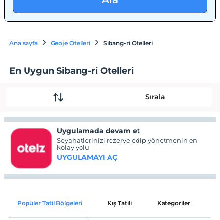
Ara
Ana sayfa
Geoje Otelleri
Sibang-ri Otelleri
En Uygun Sibang-ri Otelleri
Sırala
Uygulamada devam et
Seyahatlerinizi rezerve edip yönetmenin en
kolay yolu
UYGULAMAYI AÇ
Popüler Tatil Bölgeleri
Kış Tatili
Kategoriler
P