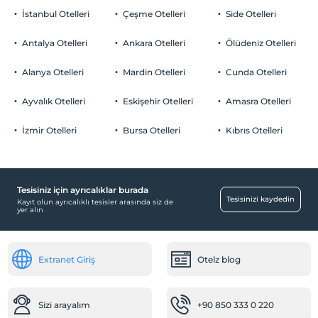
İstanbul Otelleri
Çeşme Otelleri
Side Otelleri
Antalya Otelleri
Ankara Otelleri
Ölüdeniz Otelleri
Alanya Otelleri
Mardin Otelleri
Cunda Otelleri
Ayvalık Otelleri
Eskişehir Otelleri
Amasra Otelleri
İzmir Otelleri
Bursa Otelleri
Kıbrıs Otelleri
Tesisiniz için ayrıcalıklar burada
Tesisinizi kaydedin
Kayıt olun ayrıcalıklı tesisler arasında siz de
yer alın
Extranet Giriş
Otelz blog
Sizi arayalım
+90 850 333 0 220