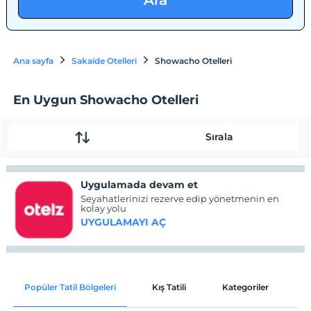
Ara
Ana sayfa
Sakaide Otelleri
Showacho Otelleri
En Uygun Showacho Otelleri
Sırala
Uygulamada devam et
Seyahatlerinizi rezerve edip yönetmenin en
kolay yolu
UYGULAMAYI AÇ
Popüler Tatil Bölgeleri
Kış Tatili
Kategoriler
P