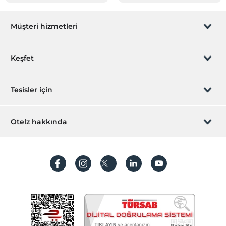
Müşteri hizmetleri
Rezervasyon yönet
Keşfet
Sizi arayalım
Hediye Kart
Tesisler için
İştirak olun
ZPara Nedir?
Hemen tesisinizi ekleyin
Otelz hakkında
İletişim
Üye girişi
Villa/Daire ekleyin
Hakkımızda
Sıkça sorulan sorular
Hesap oluştur
Sürdürülebilirlik
Kişisel Verilerin Korunması
Koşullar ve şartlar
İşlem rehberi