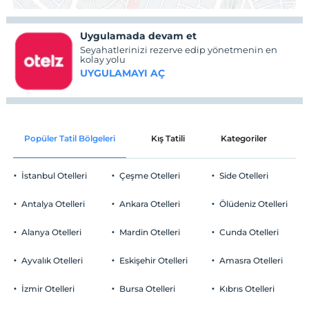
Uygulamada devam et
Seyahatlerinizi rezerve edip yönetmenin en
kolay yolu
UYGULAMAYI AÇ
Popüler Tatil Bölgeleri
Kış Tatili
Kategoriler
P
İstanbul Otelleri
Çeşme Otelleri
Side Otelleri
Antalya Otelleri
Ankara Otelleri
Ölüdeniz Otelleri
Alanya Otelleri
Mardin Otelleri
Cunda Otelleri
Ayvalık Otelleri
Eskişehir Otelleri
Amasra Otelleri
İzmir Otelleri
Bursa Otelleri
Kıbrıs Otelleri