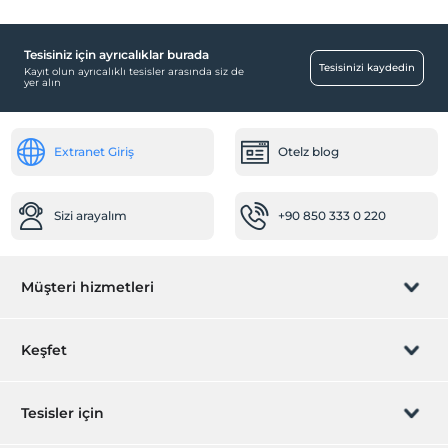
Tesisiniz için ayrıcalıklar burada
Tesisinizi kaydedin
Kayıt olun ayrıcalıklı tesisler arasında siz de
yer alın
Extranet Giriş
Otelz blog
Sizi arayalım
+90 850 333 0 220
Müşteri hizmetleri
Rezervasyon yönet
Keşfet
Sizi arayalım
Hediye Kart
Tesisler için
İştirak olun