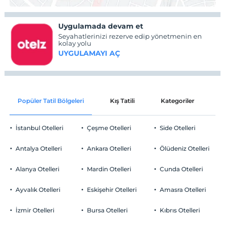
Uygulamada devam et
Seyahatlerinizi rezerve edip yönetmenin en
kolay yolu
UYGULAMAYI AÇ
Popüler Tatil Bölgeleri
Kış Tatili
Kategoriler
P
İstanbul Otelleri
Çeşme Otelleri
Side Otelleri
Antalya Otelleri
Ankara Otelleri
Ölüdeniz Otelleri
Alanya Otelleri
Mardin Otelleri
Cunda Otelleri
Ayvalık Otelleri
Eskişehir Otelleri
Amasra Otelleri
İzmir Otelleri
Bursa Otelleri
Kıbrıs Otelleri