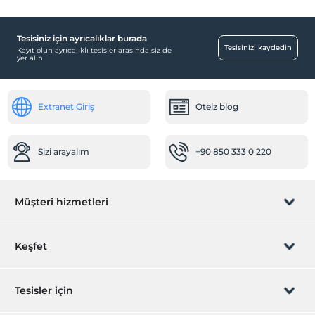
Tesisiniz için ayrıcalıklar burada
Tesisinizi kaydedin
Kayıt olun ayrıcalıklı tesisler arasında siz de
yer alın
Extranet Giriş
Otelz blog
Sizi arayalım
+90 850 333 0 220
Müşteri hizmetleri
Rezervasyon yönet
Keşfet
Sizi arayalım
Hediye Kart
Tesisler için
İştirak olun