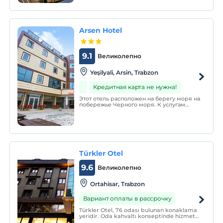
всей территории отеля.
Arsen Hotel
9.1
Великолепно
Yeşilyali, Arsin, Trabzon
Кредитная карта не нужна!
Этот отель расположен на берегу моря на
побережье Черного моря. К услугам
гостей номера с кондиционером и
бесплатным Wi-Fi. Во всех номерах отеля
Arsen есть телевизор, гостиная зона и
мини-бар. В каждой ванной комнате есть
душ, фен и туалет.
Türkler Otel
9.6
Великолепно
Ortahisar, Trabzon
Вариант оплаты в рассрочку
Türkler Otel, 76 odası bulunan konaklama
yeridir. Oda kahvaltı konseptinde hizmet
vermektedir.