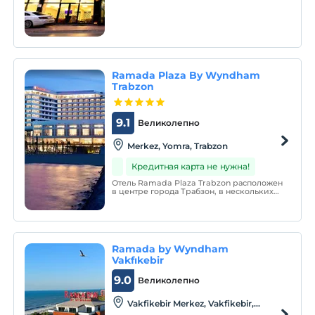
Ramada Plaza By Wyndham
Trabzon
9.1
Великолепно
Merkez, Yomra, Trabzon
Кредитная карта не нужна!
Отель Ramada Plaza Trabzon расположен
в центре города Трабзон, в нескольких
минутах ходьбы от аэропорта и встречает
своих гостей уникальным песчаным
пляжем и роскошными номерами.
Ramada by Wyndham
Vakfıkebir
9.0
Великолепно
Vakfikebir Merkez, Vakfikebir,
Trabzon