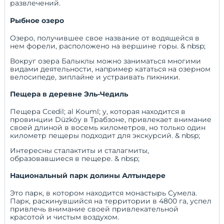
развлечений.
Рыбное озеро
Озеро, получившее свое название от водящейся в
нем форели, расположено на вершине горы. & nbsp;
Вокруг озера Балыклы можно заниматься многими
видами деятельности, например кататься на озерном
велосипеде, зиплайне и устраивать пикники.
Пещера в деревне Эль-Чедиль
Пещера Ccedil; al Kouml; y, которая находится в
провинции Düzköy в Трабзоне, привлекает внимание
своей длиной в восемь километров, но только один
километр пещеры подходит для экскурсий. & nbsp;
Интересны сталактиты и сталагмиты,
образовавшиеся в пещере. & nbsp;
Национальный парк долины Алтындере
Это парк, в котором находится монастырь Сумела.
Парк, раскинувшийся на территории в 4800 га, успел
привлечь внимание своей привлекательной
красотой и чистым воздухом.