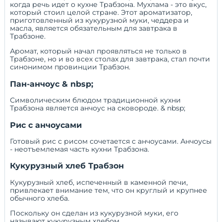
когда речь идет о кухне Трабзона. Мухлама - это вкус,
который стоил целой стране. Этот ароматизатор,
приготовленный из кукурузной муки, чеддера и
масла, является обязательным для завтрака в
Трабзоне.
Аромат, который начал проявляться не только в
Трабзоне, но и во всех столах для завтрака, стал почти
синонимом провинции Трабзон.
Пан-анчоус & nbsp;
Символическим блюдом традиционной кухни
Трабзона является анчоус на сковороде. & nbsp;
Рис с анчоусами
Готовый рис с рисом сочетается с анчоусами. Анчоусы
- неотъемлемая часть кухни Трабзона.
Кукурузный хлеб Трабзон
Кукурузный хлеб, испеченный в каменной печи,
привлекает внимание тем, что он круглый и крупнее
обычного хлеба.
Поскольку он сделан из кукурузной муки, его
называют кукурузным хлебом.