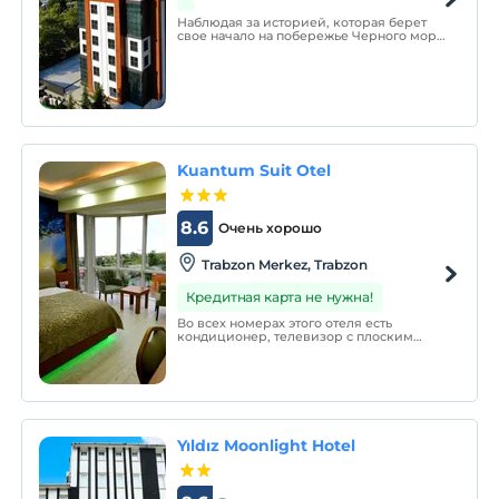
Наблюдая за историей, которая берет
свое начало на побережье Черного моря
и распространяется на природу, отель
Ramada Vakifkebir, занимающий свое
место на берегу уникального моря,
привносит в Вакфикебир стиль и
привилегии Ramada.
Kuantum Suit Otel
8.6
Очень хорошо
Trabzon Merkez, Trabzon
Кредитная карта не нужна!
Во всех номерах этого отеля есть
кондиционер, телевизор с плоским
экраном и чайник; В некоторых номерах
есть гостиная зона, где можно
расслабиться после напряженного дня.
Во всех номерах есть собственная ванная
комната с душем или ванной.
Yıldız Moonlight Hotel