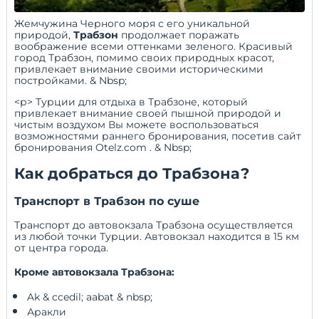
Жемчужина Черного моря с его уникальной
природой,
Трабзон
продолжает поражать
воображение всеми оттенками зеленого. Красивый
город Трабзон, помимо своих природных красот,
привлекает внимание своими историческими
постройками. & Nbsp;
<р> Турции
для отдыха в Трабзоне, который
привлекает внимание своей пышной природой и
чистым воздухом Вы можете воспользоваться
возможностями раннего бронирования, посетив сайт
бронирования Otelz.com
. & Nbsp;
Как добраться до Трабзона?
Транспорт в Трабзон по суше
Транспорт до автовокзала Трабзона осуществляется
из любой точки Турции. Автовокзал находится в 15 км
от центра города.
Кроме автовокзала Трабзона:
 Ak & ccedil; aabat & nbsp; 
 Аракли 