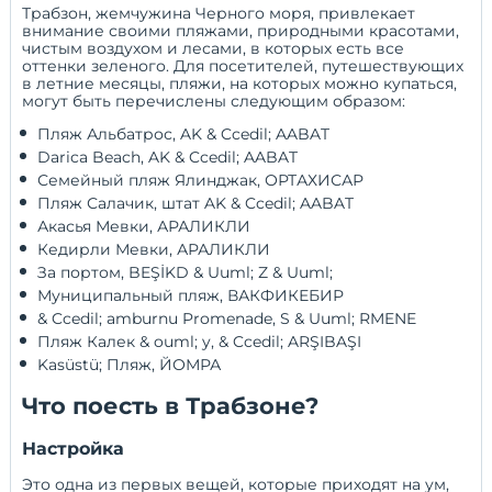
Трабзон, жемчужина Черного моря, привлекает
внимание своими пляжами, природными красотами,
чистым воздухом и лесами, в которых есть все
оттенки зеленого. Для посетителей, путешествующих
в летние месяцы, пляжи, на которых можно купаться,
могут быть перечислены следующим образом:
 Пляж Альбатрос, AK & Ccedil; AABAT 
 Darica Beach, AK & Ccedil; AABAT 
 Семейный пляж Ялинджак, ОРТАХИСАР 
 Пляж Салачик, штат AK & Ccedil; AABAT 
 Акасья Мевки, АРАЛИКЛИ 
 Кедирли Мевки, АРАЛИКЛИ 
 За портом, BEŞİKD & Uuml; Z & Uuml; 
 Муниципальный пляж, ВАКФИКЕБИР 
 & Ccedil; amburnu Promenade, S & Uuml; RMENE 
 Пляж Калек & ouml; y, & Ccedil; ARŞIBAŞI 
 Kasüstü; Пляж, ЙОМРА 
Что поесть в Трабзоне?
Настройка
Это одна из первых вещей, которые приходят на ум,