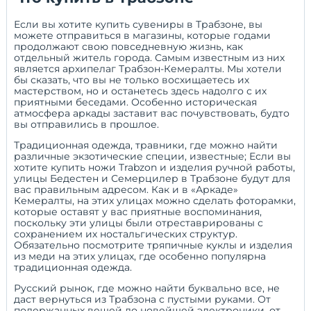
Если вы хотите купить сувениры в Трабзоне, вы
можете отправиться в магазины, которые годами
продолжают свою повседневную жизнь, как
отдельный житель города. Самым известным из них
является архипелаг Трабзон-Кемералты. Мы хотели
бы сказать, что вы не только восхищаетесь их
мастерством, но и останетесь здесь надолго с их
приятными беседами. Особенно историческая
атмосфера аркады заставит вас почувствовать, будто
вы отправились в прошлое.
Традиционная одежда, травники, где можно найти
различные экзотические специи, известные; Если вы
хотите купить ножи Trabzon и изделия ручной работы,
улицы Бедестен и Семерцилер в Трабзоне будут для
вас правильным адресом. Как и в «Аркаде»
Кемералты, на этих улицах можно сделать фоторамки,
которые оставят у вас приятные воспоминания,
поскольку эти улицы были отреставрированы с
сохранением их ностальгических структур.
Обязательно посмотрите тряпичные куклы и изделия
из меди на этих улицах, где особенно популярна
традиционная одежда.
Русский рынок, где можно найти буквально все, не
даст вернуться из Трабзона с пустыми руками. От
подержанных вещей до новейшей электроники, от