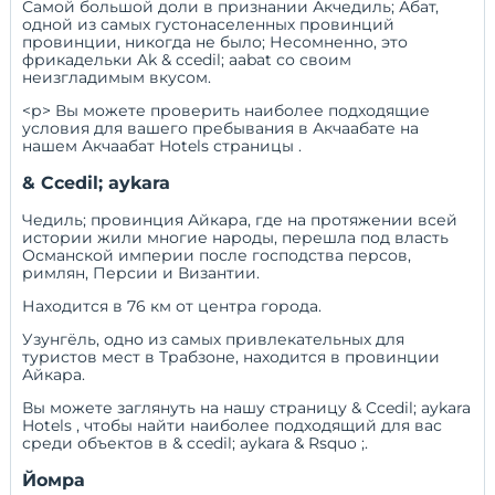
Самой большой доли в признании Акчедиль; Абат,
одной из самых густонаселенных провинций
провинции, никогда не было; Несомненно, это
фрикадельки Ak & ccedil; aabat со своим
неизгладимым вкусом.
<р> Вы можете проверить наиболее подходящие
условия для вашего пребывания в Акчаабате на
нашем
Акчаабат Hotels страницы
.
& Ccedil; aykara
Чедиль; провинция Айкара, где на протяжении всей
истории жили многие народы, перешла под власть
Османской империи после господства персов,
римлян, Персии и Византии.
Находится в 76 км от центра города.
Узунгёль, одно из самых привлекательных для
туристов мест в Трабзоне, находится в провинции
Айкара.
Вы можете заглянуть на нашу страницу
& Ccedil; aykara
Hotels
, чтобы найти наиболее подходящий для вас
среди объектов в & ccedil; aykara & Rsquo ;.
Йомра