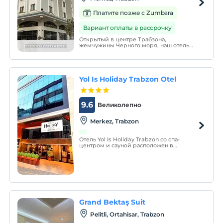
Платите позже с Zumbara
Вариант оплаты в рассрочку
Открытый в центре Трабзона,
жемчужины Черного моря, наш отель
предлагает нашим ценным гостям
возможность познакомиться с
исторической культурой, комфортом и
качественным обслуживанием.
Yol Is Holiday Trabzon Otel
9.6
Великолепно
Merkez, Trabzon
Отель Yol Is Holiday Trabzon со спа-
центром и сауной расположен в
Трабзоне, в регионе Черного моря, в 2,3
км от собора Святой Софии. Вы можете
насладиться трапезой в ресторане. На
территории обустроена бесплатная
частная парковка.
Grand Bektaş Suit
Pelitli, Ortahisar, Trabzon