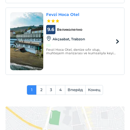
туристических поездок.
Fevzi Hoca Otel
9.6
Великолепно
Akçaabat, Trabzon
Fevzi Hoca Otel, denize sıfır olup,
muhteşem manzarası ve kumsalıyla keyif
alacağınız bir mekâna dönüştürüldü.
1
2
3
4
Вперёд
Конец