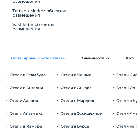
размещения
Trabzon Merkez объектов
размещения
Vakfıkebir объектов
размещения
Популярные места отдыха
Зимний отдых
Катег
Отели в Стамбуле
Отели в Чешме
Отели Сид
Отели в Анталии
Отели в Анкаре
Отели Олю
Отели Алании
Отели в Мардине
Отели в Ку
Отели Айвалыка
Отели в Эскишехире
Отели Ама
Отели в Измире
Отели в Бурсе
Отели на К