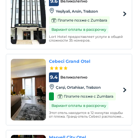
9.6
Великолепно
Yeşilyali, Arsin, Trabzon
Платите позже с Zumbara
Вариант оплаты в рассрочку
Lort Hotel предоставляет услуги в общей
сложности 35 номеров.
Cebeci Grand Otel
9.4
Великолепно
Çarşi, Ortahisar, Trabzon
Платите позже с Zumbara
Вариант оплаты в рассрочку
Этот отель находится в 12 минутах ходьбы
от пляжа. Гранд-отель Cebeci расположен
в Трабзоне, в 3 км от музея Святой
Софии. Он оформлен в строгом стиле. На
всей территории предоставляется
бесплатный Wi-Fi. В отеле есть терраса с
видом на море.
Marvell City Otel