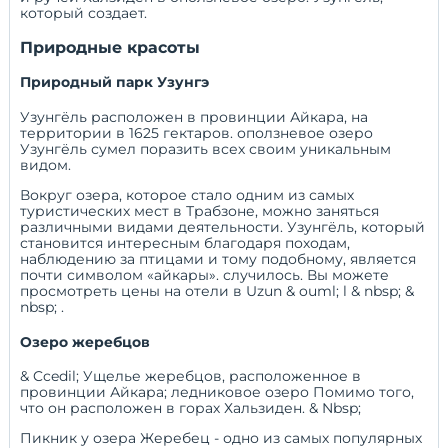
который создает.
Природные красоты
Природный парк Узунгэ
Узунгёль расположен в провинции Айкара, на
территории в 1625 гектаров. оползневое озеро
Узунгёль сумел поразить всех своим уникальным
видом.
Вокруг озера, которое стало одним из самых
туристических мест в Трабзоне, можно заняться
различными видами деятельности. Узунгёль, который
становится интересным благодаря походам,
наблюдению за птицами и тому подобному, является
почти символом «айкары». случилось.
Вы можете
просмотреть цены на отели в Uzun & ouml; l & nbsp; &
nbsp;
.
Озеро жеребцов
& Ccedil; Ущелье жеребцов, расположенное в
провинции Айкара; ледниковое озеро Помимо того,
что он расположен в горах Хальзиден. & Nbsp;
Пикник у озера Жеребец - одно из самых популярных