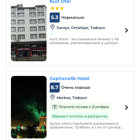
Kurt Otel
5.3
Нормально
Sanayi, Ortahisar, Trabzon
Kurt Hotel - это семейный бизнес с 49
номерами, расположенный в центре
Трабзона.
Cephanelik Hotel
8.7
Очень хорошо
Merkez, Trabzon
Платите позже с Zumbara
Вариант оплаты в рассрочку
Бутик-отель Cephanelik расположен в
Цефанелике, Трабзон, в 1 км от центра
города. Он предлагает своим гостям
идеальную альтернативу размещению
как для деловых, так и для