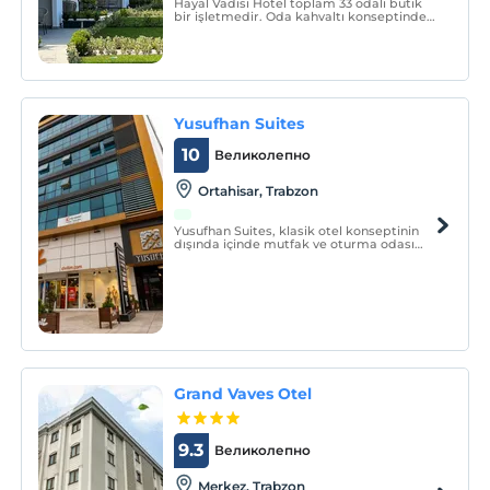
Hayal Vadisi Hotel toplam 33 odalı butik
bir işletmedir. Oda kahvaltı konseptinde
hizmet vermektedir.
Yusufhan Suites
10
Великолепно
Ortahisar, Trabzon
Yusufhan Suites, klasik otel konseptinin
dışında içinde mutfak ve oturma odası
bulunan odalarımızla evinizdeki konforu
yanınızda taşıyabilmenizi sağlıyoruz.
Grand Vaves Otel
9.3
Великолепно
Merkez, Trabzon