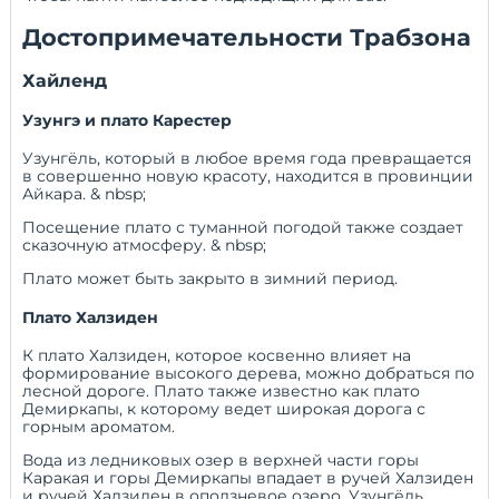
Достопримечательности Трабзона
Хайленд
Узунгэ и плато Карестер
Узунгёль, который в любое время года превращается
в совершенно новую красоту, находится в провинции
Айкара. & nbsp;
Посещение плато с туманной погодой также создает
сказочную атмосферу. & nbsp;
Плато может быть закрыто в зимний период.
Плато Халзиден
К плато Халзиден, которое косвенно влияет на
формирование высокого дерева, можно добраться по
лесной дороге. Плато также известно как плато
Демиркапы, к которому ведет широкая дорога с
горным ароматом.
Вода из ледниковых озер в верхней части горы
Каракая и горы Демиркапы впадает в ручей Халзиден
и ручей Халзиден в оползневое озеро. Узунгёль,