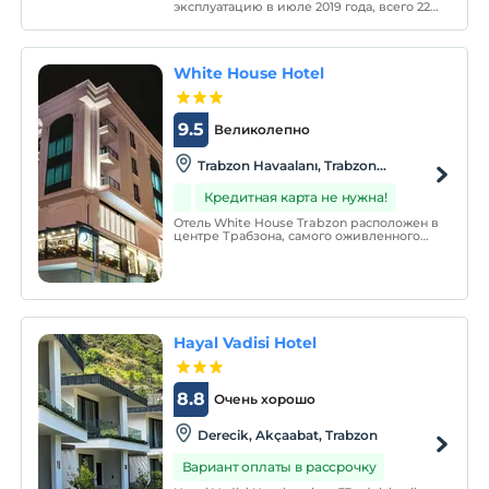
эксплуатацию в июле 2019 года, всего 22
номер. На круглосуточной стойке
регистрации говорят на арабском и
английском языках.
White House Hotel
9.5
Великолепно
Trabzon Havaalanı, Trabzon
Merkez,Trabzon
Кредитная карта не нужна!
Отель White House Trabzon расположен в
центре Трабзона, самого оживленного
города Восточного Причерноморья. У
него есть структура, которая принимает
возможность прикоснуться к своим
клиентам как концепцию обслуживания.
Hayal Vadisi Hotel
8.8
Очень хорошо
Derecik, Akçaabat, Trabzon
Вариант оплаты в рассрочку