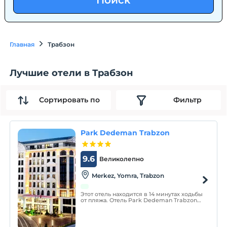
Поиск
Главная
Трабзон
Лучшие отели в Трабзон
Сортировать по
Фильтр
Park Dedeman Trabzon
9.6
Великолепно
Merkez, Yomra, Trabzon
Этот отель находится в 14 минутах ходьбы
от пляжа. Отель Park Dedeman Trabzon
расположен в Трабзоне в Черноморском
регионе, в 550 метрах от пляжа Касусту. К
услугам гостей фитнес-центр.
Бесплатный Wi-Fi предоставляется на