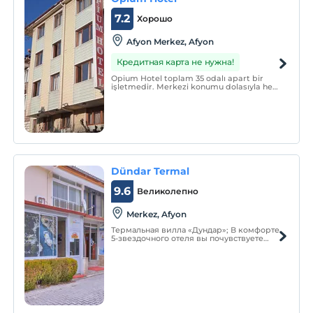
7.2
Хорошо
Afyon Merkez, Afyon
Кредитная карта не нужна!
Opium Hotel toplam 35 odalı apart bir
işletmedir. Merkezi konumu dolasıyla hem
tatil hem iş konaklamalarınızda avantaj
sağlar.
Dündar Termal
9.6
Великолепно
Merkez, Afyon
Термальная вилла «Дундар»; В комфорте
5-звездочного отеля вы почувствуете
себя как дома и найдете комфорт и
покой в самых роскошных и
комфортабельных термальных виллах
Афьона.