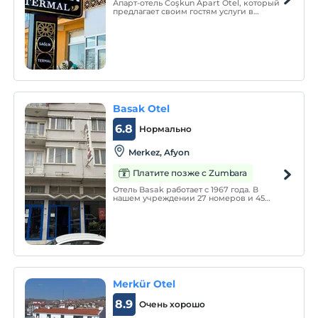
Апарт-отель Coşkun Apart Otel, который
предлагает своим гостям услуги в
Афьонкарахисаре, где они могут
отдохнуть как духовно, так и физически,
создает альтернативу размещению, где
вы можете вернуться в свой дом,
чувствуя себя отдохнувшим и
отдохнувшим во
Basak Otel
6.8
Нормально
Merkez, Afyon
Платите позже с Zumbara
Отель Basak работает с 1967 года. В
нашем учреждении 27 номеров и 45
коек, и мы рады приветствовать наших
гостей наилучшим образом.
Merkür Otel
8.9
Очень хорошо