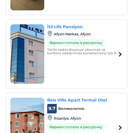
İtil Life Pansiyon
Afyon Merkez, Afyon
Вариант оплаты в рассрочку
Tatilin tadını doyasıya çıkarmak ve
konforlu odalarımda konaklamanız için İtil
Life Pansiyon sizlere en iyi deneyimi
sunmak için bekliyor.
Reis Villa Apart Termal Otel
9.7
Великолепно
İhsaniye, Afyon
Вариант оплаты в рассрочку