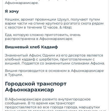
Афьонкарахисаре.
Я хочу
Кешкек, аромат провинции Шухул, получают путем
варки части на спине крупного рогатого скота рядом
с хвостом в течение 12 часов. & nbsp;
Еда, которую сложно приготовить, очень
распространена в Афьонкарахисаре.
Вишневый хлеб Кадаиф
Знаменитый Афьон; Одним из его десертов является
хлебный кадаиф с шербетом, приготовленным с
вишней. Подается со знаменитыми сливками Афьона.
Вишня производится в основном в Афьонкарахисаре
в Турции.
Городской транспорт
Афьонкарахисар
В Афьонкарахисаре развито внутригородское
сообщение. В то время как транспорт
предоставляется во все города города, маршрутки
также ходят от городского автовокзала до термальных