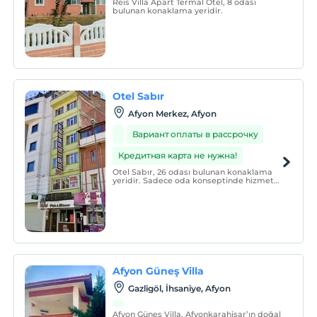
Reis Villa Apart Termal Otel, 8 odası
bulunan konaklama yeridir.
Otel Sabır
Afyon Merkez, Afyon
Вариант оплаты в рассрочку
Кредитная карта не нужна!
Otel Sabır, 26 odası bulunan konaklama
yeridir. Sadece oda konseptinde hizmet
vermektedir.
Afyon Güneş Villa
Gazligöl, İhsaniye, Afyon
Afyon Güneş Villa, Afyonkarahisar’ın doğal