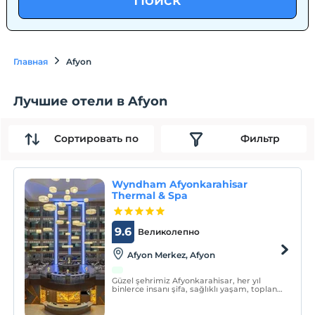
Поиск
Главная
Afyon
Лучшие отели в Afyon
Сортировать по
Фильтр
Wyndham Afyonkarahisar
Thermal & Spa
9.6
Великолепно
Afyon Merkez, Afyon
Güzel şehrimiz Afyonkarahisar, her yıl
binlerce insanı şifa, sağlıklı yaşam, toplantı
ve tatil için kendine çeken “Termal Turizm
Başkenti” unvanına sahiptir.