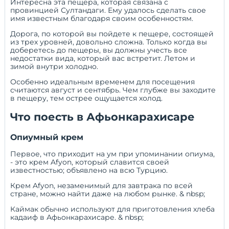
Интересна эта пещера, которая связана с
провинцией Султандаги. Ему удалось сделать свое
имя известным благодаря своим особенностям.
Дорога, по которой вы пойдете к пещере, состоящей
из трех уровней, довольно сложна. Только когда вы
доберетесь до пещеры, вы должны учесть все
недостатки вида, который вас встретит. Летом и
зимой внутри холодно.
Особенно идеальным временем для посещения
считаются август и сентябрь. Чем глубже вы заходите
в пещеру, тем острее ощущается холод.
Что поесть в Афьонкарахисаре
Опиумный крем
Первое, что приходит на ум при упоминании опиума,
- это крем Afyon, который славится своей
известностью; объявлено на всю Турцию.
Крем Afyon, незаменимый для завтрака по всей
стране, можно найти даже на любом рынке. & nbsp;
Каймак обычно используют для приготовления хлеба
кадаиф в Афьонкарахисаре. & nbsp;