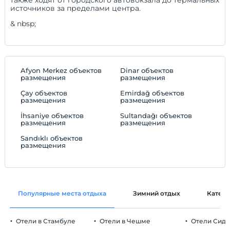
источников за пределами центра.
& nbsp;
Afyon Merkez объектов
Dinar объектов
размещения
размещения
Çay объектов
Emirdağ объектов
размещения
размещения
İhsaniye объектов
Sultandağı объектов
размещения
размещения
Sandıklı объектов
размещения
Популярные места отдыха
Зимний отдых
Катег
Отели в Стамбуле
Отели в Чешме
Отели Сид