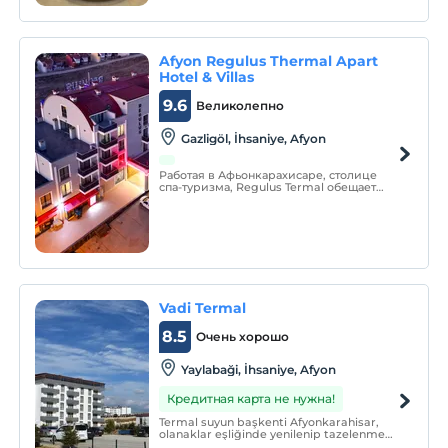
Afyon Regulus Thermal Apart
Hotel & Villas
9.6
Великолепно
Gazligöl, İhsaniye, Afyon
Работая в Афьонкарахисаре, столице
спа-туризма, Regulus Termal обещает
своим гостям спокойный и беззаботный
отдых с 25 различными зонами отдыха.
Vadi Termal
8.5
Очень хорошо
Yaylabaği, İhsaniye, Afyon
Кредитная карта не нужна!
Termal suyun başkenti Afyonkarahisar,
olanaklar eşliğinde yenilenip tazelenme
imkanı sunan Yayla Termal, Frigya