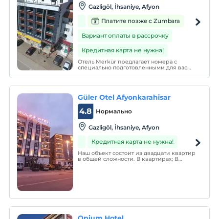
Gazligöl, İhsaniye, Afyon
Платите позже с Zumbara
Вариант оплаты в рассрочку
Кредитная карта не нужна!
Отель Merkür предлагает номера с
специально подготовленными для вас
термальными бассейнами.
Güler Otel Afyonkarahisar
4.8
Нормально
Gazligöl, İhsaniye, Afyon
Кредитная карта не нужна!
Наш объект состоит из двадцати квартир
в общей сложности. В квартирах; В
наличии Wi-Fi, ТВ, спутниковые каналы,
зона отдыха, холодильник, чайник, плита,
кухня, посуда, посуда, обеденный стол,
санузел, душ, туалетные
принадлежности.
Opium Hotel