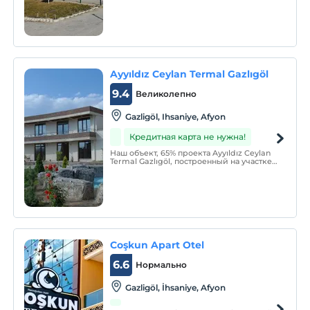
Medeniyeti’nin beşiğindeki termal suyu ile
tarihten bu yana var olmuş Gazlıgöl
mevkiinde yer almaktadır.
Ayyıldız Ceylan Termal Gazlıgöl
9.4
Великолепно
Gazligöl, Ihsaniye, Afyon
Кредитная карта не нужна!
Наш объект, 65% проекта Ayyıldız Ceylan
Termal Gazlıgöl, построенный на участке
площадью 15 000 м², отведен под
зеленые зоны и социальные зоны.
Coşkun Apart Otel
6.6
Нормально
Gazligöl, İhsaniye, Afyon