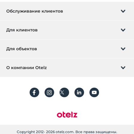
Обслуживание клиентов
Управление бронированием
Для клиентов
Заказать обратный звонок
Подарочная карта
Для объектов
Стать партнером
Что такое ZMoney?
Добавьте ваш отель
О компании Otelz
Контактная информация
Вход для участников
Разместите свою виллу / квартиру
О нас
Часто задаваемые вопросы
Зарегистрироваться
Устойчивое развитие
Защита персональных данных
Правила и условия
Руководство по процессу
Текст разъяснения
Copyright 2012- 2026 otelz.com. Все права защищены.