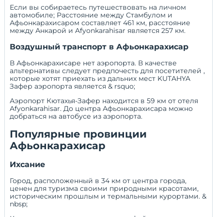
Если вы собираетесь путешествовать на личном
автомобиле;
Расстояние между Стамбулом
и
Афьонкарахисаром составляет 461 км,
расстояние
между Анкарой
и Afyonkarahisar является 257 км.
Воздушный транспорт в Афьонкарахисар
В Афьонкарахисаре нет аэропорта. В качестве
альтернативы следует предпочесть для посетителей ,
которые хотят приехать из дальних мест
KUTAHYA
Зафер аэропорта
является & rsquo;
Аэропорт Кютахья-Зафер находится в 59 км от отеля
Afyonkarahisar. До центра Афьонкарахисара можно
добраться на автобусе из аэропорта.
Популярные провинции
Афьонкарахисар
Ихсание
Город, расположенный в 34 км от центра города,
ценен для туризма своими природными красотами,
историческим прошлым и термальными курортами. &
nbsp;