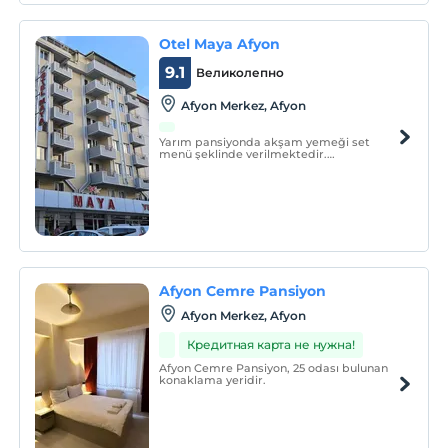
Otel Maya Afyon
9.1
Великолепно
Afyon Merkez, Afyon
Yarım pansiyonda akşam yemeği set
menü şeklinde verilmektedir.
Afyonkarahisar Merkez’de bulunan
otelimiz Maya Otel, Türkiye’nin en önemli
Termal sağlık merkezlerinden biri olarak
termalin başkentinde siz değerli
misafirlerini bekliyor.
Afyon Cemre Pansiyon
Afyon Merkez, Afyon
Кредитная карта не нужна!
Afyon Cemre Pansiyon, 25 odası bulunan
konaklama yeridir.