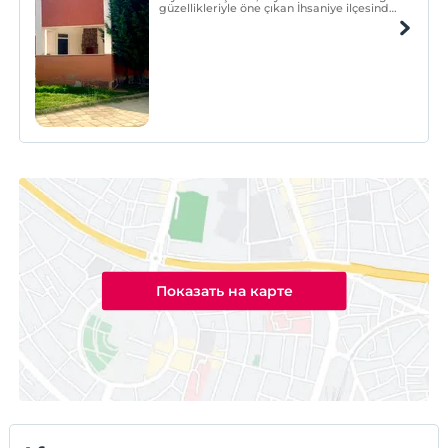
güzellikleriyle öne çıkan İhsaniye ilçesinde
konumlanmış, konforlu ve huzurlu bir
konaklama deneyimi sunan 4+1 dairedir.
Показать на карте