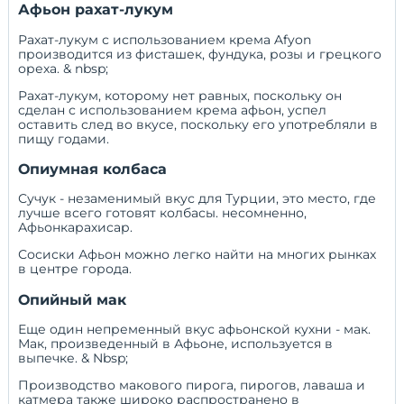
Афьон рахат-лукум
Рахат-лукум с использованием крема Afyon
производится из фисташек, фундука, розы и грецкого
ореха. & nbsp;
Рахат-лукум, которому нет равных, поскольку он
сделан с использованием крема афьон, успел
оставить след во вкусе, поскольку его употребляли в
пищу годами.
Опиумная колбаса
Сучук - незаменимый вкус для Турции, это место, где
лучше всего готовят колбасы. несомненно,
Афьонкарахисар.
Сосиски Афьон можно легко найти на многих рынках
в центре города.
Опийный мак
Еще один непременный вкус афьонской кухни - мак.
Мак, произведенный в Афьоне, используется в
выпечке. & Nbsp;
Производство макового пирога, пирогов, лаваша и
катмера также широко распространено в