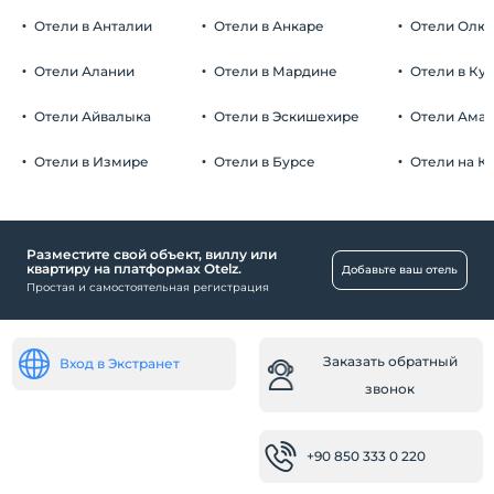
Отели в Анталии
Отели в Анкаре
Отели Олю
Отели Алании
Отели в Мардине
Отели в Ку
Отели Айвалыка
Отели в Эскишехире
Отели Ама
Отели в Измире
Отели в Бурсе
Отели на К
Разместите свой объект, виллу или
квартиру на платформах Otelz.
Добавьте ваш отель
Простая и самостоятельная регистрация
Заказать обратный
Вход в Экстранет
звонок
+90 850 333 0 220