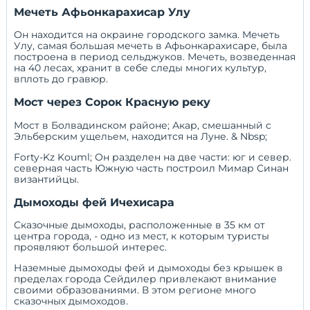
Мечеть Афьонкарахисар Улу
Он находится на окраине городского замка. Мечеть
Улу, самая большая мечеть в Афьонкарахисаре, была
построена в период сельджуков. Мечеть, возведенная
на 40 лесах, хранит в себе следы многих культур,
вплоть до гравюр.
Мост через Сорок Красную реку
Мост в Болвадинском районе; Акар, смешанный с
Эльберским ущельем, находится на Луне. & Nbsp;
Forty-Kz Kouml; Он разделен на две части: юг и север.
северная часть Южную часть построил Мимар Синан
византийцы.
Дымоходы фей Ичехисара
Сказочные дымоходы, расположенные в 35 км от
центра города, - одно из мест, к которым туристы
проявляют большой интерес.
Наземные дымоходы фей и дымоходы без крышек в
пределах города Сейдилер привлекают внимание
своими образованиями. В этом регионе много
сказочных дымоходов.