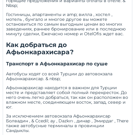
горящие предложения и варианты оплаты в отеле. &
Nbsp;
Гостиницы, апартаменты и amp;
вилла
,
хостел
,
мотель
,
бунгало
и многое другое вы можете
остановиться по самым выгодным ценам во многих
заведениях,
раннее бронирование
или
в последнюю
минуту
сделки,
Ежечасно номер
и
OtelOfis
ждет вас.
Как добраться до
Афьонкарахисара?
Транспорт в Афьонкарахисар по суше
Автобусы ходят со всей Турции до автовокзала
Афьонкарахисар. & nbsp;
Афьонкарахисар находится в важном для Турции
месте и представляет собой полный перекресток. До
него очень легко добраться, так как он расположен во
влажном месте, соединяющем восток, запад, север и
юг.
За исключением автовокзала Афьонкарахисар
Болвадин
,
& Ccedil; ау
,
Dazkırı
,
динар
,
Эмирдаг
,
There
также автобусные терминалы в провинции
Сандыклы.