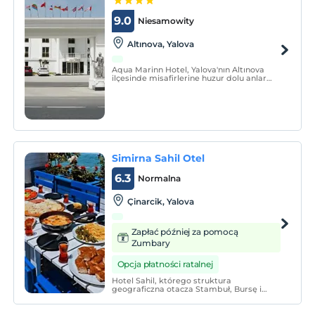
9.0
Niesamowity
Altınova, Yalova
Aqua Marinn Hotel, Yalova'nın Altınova
ilçesinde misafirlerine huzur dolu anlar
yaşatmak üzere tasarlanmış modern bir
oteldir. Otelimiz, benzersiz konumuyla
şehrin gürültüsünden uzak, doğanın içinde
huzurlu bir mola sunmaktadır.
Simirna Sahil Otel
6.3
Normalna
Çinarcik, Yalova
Zapłać później za pomocą
Zumbary
Opcja płatności ratalnej
Hotel Sahil, którego struktura
geograficzna otacza Stambuł, Bursę i
Kocaeli, znajduje się w Yalova Cinarcik,
jednym z ulubionych kurortów
turystycznych Marmara.