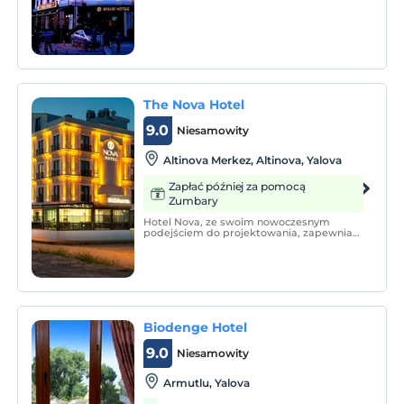
Merkez'dedir.
The Nova Hotel
9.0
Niesamowity
Altinova Merkez, Altinova, Yalova
Zapłać później za pomocą
Zumbary
Hotel Nova, ze swoim nowoczesnym
podejściem do projektowania, zapewnia
usługi w kwaterach, w których każdy
szczegół jest brany pod uwagę dla
komfortu i wygody gości.
Biodenge Hotel
9.0
Niesamowity
Armutlu, Yalova