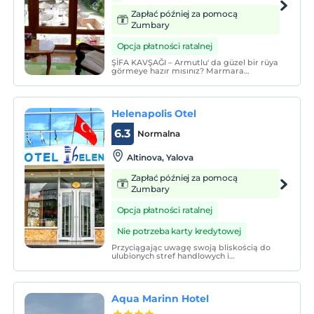
Zapłać później za pomocą
Zumbary
Opcja płatności ratalnej
ŞİFA KAVŞAĞI – Armutlu' da güzel bir rüya
görmeye hazır mısınız? Marmara
bölgesinin mavi bayraklı incisi Armutlu
sahilinde bulunan; deniz, doğa ve kaplıca
turizminin birleştiği Türkiye'nin ilk sağlıklı
yaşam ve gençleşme oteli Biodenge'ye
Helenapolis Otel
hoş geldiniz.
6.3
Normalna
Altinova, Yalova
Zapłać później za pomocą
Zumbary
Opcja płatności ratalnej
Nie potrzeba karty kredytowej
Przyciągając uwagę swoją bliskością do
ulubionych stref handlowych i
transportowych Yalova, które świecą
każdego dnia, Helenapolis Hotel nadal
wyróżnia się jako „hotel biznesowy” dzięki
zrozumieniu wysokiej jakości usług.
Aqua Marinn Hotel