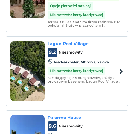
Opcja płatności ratalnej
Nie potrzeba karty kredytowej
Termal Orkide Motel to firma rodzinna z 12
pokojami. Służy w przyzwoitym i
spokojnym otoczeniu dla Twojej rodziny.
Zgodnie z naszą polityką biznesową,
naszym priorytetem jest zapewnienie
naszym gościom higieny i czystości w
Lagun Pool Village
pokojach.
9.2
Niesamowity
Merkezköyler, Altinova, Yalova
Nie potrzeba karty kredytowej
Składający się z 5 bungalowów, każdy z
prywatnym basenem, Lagun Pool Village
oferuje wspaniałe, komfortowe i spokojne
zakwaterowanie przeplatane naturą.
Palermo House
9.6
Niesamowity