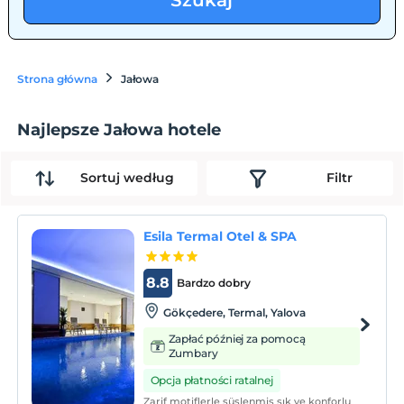
Szukaj
Strona główna
Jałowa
Najlepsze Jałowa hotele
Sortuj według
Filtr
Esila Termal Otel & SPA
8.8
Bardzo dobry
Gökçedere, Termal, Yalova
Zapłać później za pomocą
Zumbary
Opcja płatności ratalnej
Zarif motiflerle süslenmiş şık ve konforlu