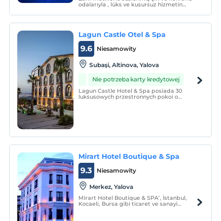
odalarıyla , lüks ve kusursuz hizmetin
keyfini Esila Termal Otel & SPA'da çıkartın.
Lagun Castle Otel & Spa
9.6
Niesamowity
Subaşi, Altinova, Yalova
Nie potrzeba karty kredytowej
Lagun Castle Hotel & Spa posiada 30
luksusowych przestronnych pokoi o
pojemności 70 łóżek oraz 3 apartamenty z
jacuzzi i widokiem.
Mirart Hotel Boutique & Spa
9.3
Niesamowity
Merkez, Yalova
Mirart Hotel Boutique & SPA’, İstanbul,
Kocaeli, Bursa gibi ticaret ve sanayi
merkezleri arasında, mavi ve yeşilin iç içe
olduğu Marmara’nın incisi Yalova