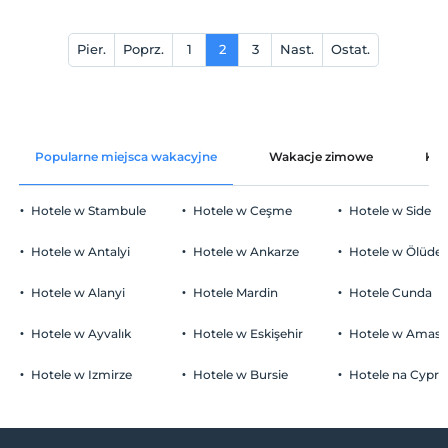
Pier.
Poprz.
1
2
3
Nast.
Ostat.
Popularne miejsca wakacyjne
Wakacje zimowe
Kat
Hotele w Stambule
Hotele w Ceşme
Hotele w Side
Hotele w Antalyi
Hotele w Ankarze
Hotele w Ölüden
Hotele w Alanyi
Hotele Mardin
Hotele Cunda
Hotele w Ayvalık
Hotele w Eskişehir
Hotele w Amasr
Hotele w Izmirze
Hotele w Bursie
Hotele na Cyprz