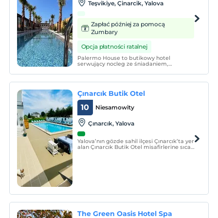
Teşvikiye, Çinarcik, Yalova
Zapłać później za pomocą
Zumbary
Opcja płatności ratalnej
Palermo House to butikowy hotel
serwujący nocleg ze śniadaniem,
dysponujący łącznie 12 pokojami. Obiekt
oferuje również usługi restauracyjne a'la
carte.
Çınarcık Butik Otel
10
Niesamowity
Çınarcık, Yalova
Yalova’nın gözde sahil ilçesi Çınarcık’ta yer
alan Çınarcık Butik Otel misafirlerine sıcak
ortamında konforlu bir konaklama imkanı
sunuyor. Çınarcık doğasıyla buluşan
pansiyonumuz siz değerli müşterilerimizi
bekliyor.
The Green Oasis Hotel Spa