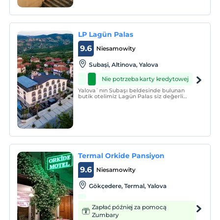
LP Lagün Palas
9.6
Niesamowity
Subaşi, Altinova, Yalova
Nie potrzeba karty kredytowej
Yalova`nın Subaşı beldesinde bulunan
butik otelimiz Lagün Palas siz değerli
misafirlerimiz için hizmete hazırdır.
Termal Orkide Pansiyon
9.6
Niesamowity
Gökçedere, Termal, Yalova
Zapłać później za pomocą
Zumbary