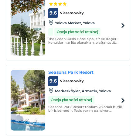
9.6
Niesamowity
Yalova Merkez, Yalova
Opcja płatności ratalnej
The Green Oasis Hotel Spa, siz ve değerli
konuklarınızı lüx olanakları, olağanüstü
hizmet ve misafir memnuniyeti üzerine
odaklanmış deneyimli personeli ile tatil ve
iş hayatınız da küçük bir dinlenceye davet
ediyor.
Seasons Park Resort
9.6
Niesamowity
Merkezköyler, Armutlu, Yalova
Opcja płatności ratalnej
Seasons Park Resort toplam 28 odalı butik
bir işletmedir. Tesis yarım pansiyon
konseptinde hizmet vermektedir.