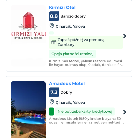
Kırmızı Otel
8.8
Bardzo dobry
Çinarcik, Yalova
Zapłać później za pomocą
Zumbary
Opcja płatności ratalnej
Kırmızı Yalı Motel, yalının restore edilmesi
ile hayat bulmuş olup, 9 odalı, denize sıfır
konumdadır. Kendine ait plajı
bulunmaktadır.
Amadeus Motel
7.3
Dobry
Çinarcik, Yalova
Nie potrzeba karty kredytowej
Amadeus Motel; 1980 yılından bu yana 30
odası ile misafirlerine hizmet vermektedir.