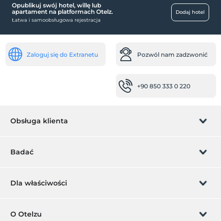
Opublikuj swój hotel, willę lub
apartament na platformach Otelz.
Dodaj hotel
Łatwa i samoobsługowa rejestracja
Zaloguj się do Extranetu
Pozwól nam zadzwonić
+90 850 333 0 220
Obsługa klienta
Zarządzanie rezerwacją
Badać
Pozwól nam zadzwonić
Karta podarunkowa
Dla właściwości
Zostań członkiem
Co to jest ZMoney?
Dodaj swój hotel
O Otelzu