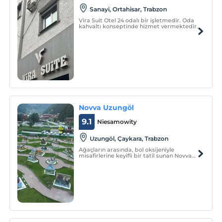
Sanayi, Ortahisar, Trabzon
Vira Suit Otel 24 odalı bir işletmedir. Oda
kahvaltı konseptinde hizmet vermektedir.
Novva Uzungöl
9.1
Niesamowity
Uzungöl, Çaykara, Trabzon
Ağaçların arasında, bol oksijeniyle
misafirlerine keyifli bir tatil sunan Novva
Uzungöl; doğa ile iç içe, huzurlu bir
konaklama alternatifi sunmaktadır.
Konuklar tesisin bahçesinde dinlenebilir.