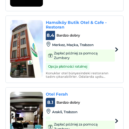
Hamsiköy Butik Otel & Cafe -
Restoran
8.4
Bardzo dobry
Merkez, Maçka, Trabzon
Zapłać później za pomocą
Zumbary
Opcja płatności ratalnej
Konuklar otel bünyesindeki restoranın
tadını çıkarabilirler. Odalarda uydu
kanallarını gösteren düz ekran TV
bulunmaktadır. Odada bir su ısıtıcısı
bulacaksınız. Odalarda küvetli özel banyo
vardır.
Otel Ferah
8.1
Bardzo dobry
Arakli, Trabzon
Zapłać później za pomocą
Zumbary