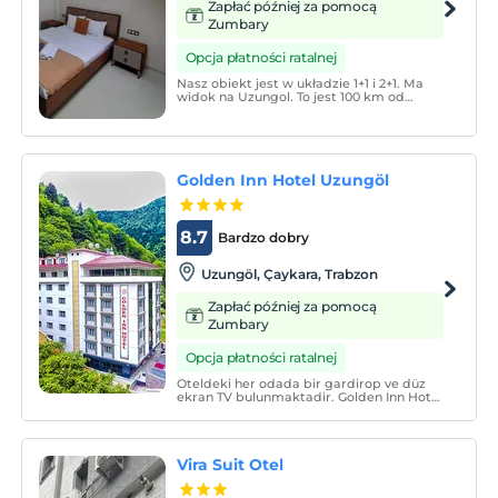
Zapłać później za pomocą
Zumbary
Opcja płatności ratalnej
Nasz obiekt jest w układzie 1+1 i 2+1. Ma
widok na Uzungol. To jest 100 km od
Trabzonu, 20 km od Çaykara i 550 metrów
od centrum Uzungol.
Golden Inn Hotel Uzungöl
8.7
Bardzo dobry
Uzungöl, Çaykara, Trabzon
Zapłać później za pomocą
Zumbary
Opcja płatności ratalnej
Oteldeki her odada bir gardirop ve düz
ekran TV bulunmaktadir. Golden Inn Hotel
Uzungöl'deki bazi birimlerde konuklara
terasli odalar sunulmaktadir. Odalarda
ücretsiz banyo malzemeleri ile donatilmis
özel banyo mevcuttur.
Vira Suit Otel