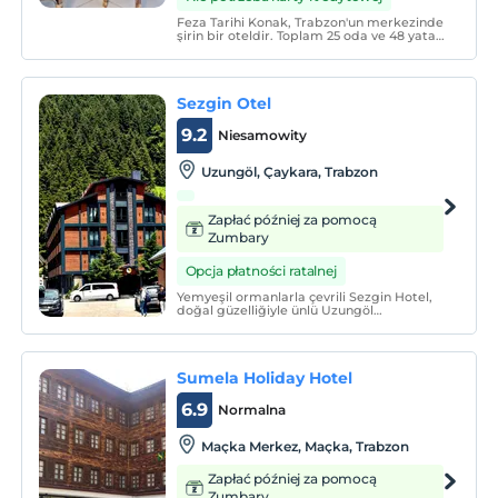
Feza Tarihi Konak, Trabzon'un merkezinde
şirin bir oteldir. Toplam 25 oda ve 48 yatak
kapasitesine sahip olup bütün odalarında
TV, banyo, telefon, kablosuz internet,
klima bulunmaktadır. Ayrıca da bütün
odaları Karadeniz'in eşsiz manzarasına
Sezgin Otel
sahiptir.
9.2
Niesamowity
Uzungöl, Çaykara, Trabzon
Zapłać później za pomocą
Zumbary
Opcja płatności ratalnej
Yemyeşil ormanlarla çevrili Sezgin Hotel,
doğal güzelliğiyle ünlü Uzungöl
beldesi'nde bulunuyor. Otel, konuklarına
ücretsiz Wi-Fi erisimi ve uydu TV'li odalar
sunmaktadır. Hotel Sezginler'in odaları
ahsap iç mekanlara sahiptir.
Sumela Holiday Hotel
6.9
Normalna
Maçka Merkez, Maçka, Trabzon
Zapłać później za pomocą
Zumbary