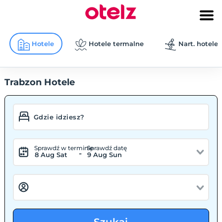
Hotele
Hotele termalne
Nart. hotele
Trabzon Hotele
Sprawdź w terminie
Sprawdź datę
-
8 Aug Sat
9 Aug Sun