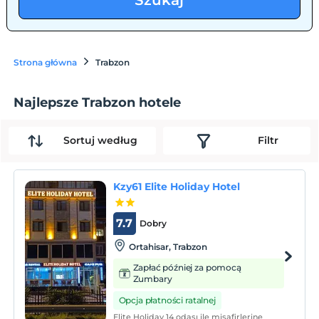
Szukaj
Strona główna
Trabzon
Najlepsze Trabzon hotele
Sortuj według
Filtr
Kzy61 Elite Holiday Hotel
7.7
Dobry
Ortahisar, Trabzon
Zapłać później za pomocą
Zumbary
Opcja płatności ratalnej
Elite Holiday 14 odası ile misafirlerine