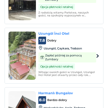
Opcja płatności ratalnej
Z radością witamy Państwa, naszych
gości, na spokojny wypoczynek w
kontakcie z naturą i z dala od miejskiego
stresu.
Uzungöl İnci Otel
7.8
Dobry
Uzungöl, Çaykara, Trabzon
Zapłać później za pomocą
Zumbary
Opcja płatności ratalnej
Witając swoich gości w Uzungol, Uzungol
İnci Hotel jest otwarty przez cały rok.
Oferuje on bezpłatny parking i dostęp do
Internetu Wi-Fi. Nieruchomość, z której
roztacza się wspaniały widok na jezioro i
bujną przyrodę, posiada taras z takim
widokiem.
Harmanlı Bungalov
8.0
Bardzo dobry
Merkezköyler, Arsin, Trabzon