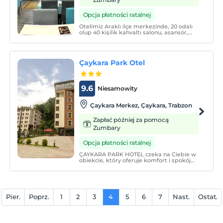
Opcja płatności ratalnej
Otelimiz Araklı ilçe merkezinde, 20 odalı
olup 40 kişilik kahvaltı salonu, asansör,
lobi, mutfak ve içecek imkânları, 24 saat
büfe hizmeti sunar.
Çaykara Park Otel
9.6
Niesamowity
Çaykara Merkez, Çaykara, Trabzon
Zapłać później za pomocą
Zumbary
Opcja płatności ratalnej
ÇAYKARA PARK HOTEL czeka na Ciebie w
obiekcie, który oferuje komfort i spokój
nie jako luksus, ale jako standard, z
przyjaznym i profesjonalnym personelem
służącym 24 godziny na dobę oraz
doskonałą lokalizacją, dzięki której
poczujesz się jak w domu.
Pier.
Poprz.
1
2
3
4
5
6
7
Nast.
Ostat.