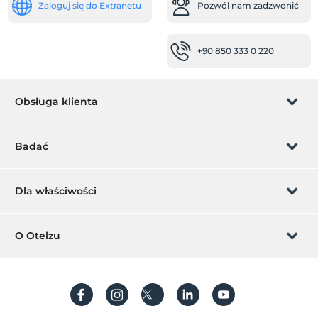
Zaloguj się do Extranetu
Pozwól nam zadzwonić
+90 850 333 0 220
Obsługa klienta
Zarządzanie rezerwacją
Badać
Pozwól nam zadzwonić
Karta podarunkowa
Dla właściwości
Zostań członkiem
Co to jest ZMoney?
Dodaj swój hotel
O Otelzu
Kontakt
Znak członkiem
Dodaj swoją willę/apartament
O nas
Często Zadawane Pytania
Utwórz konto
Zrównoważony rozwój