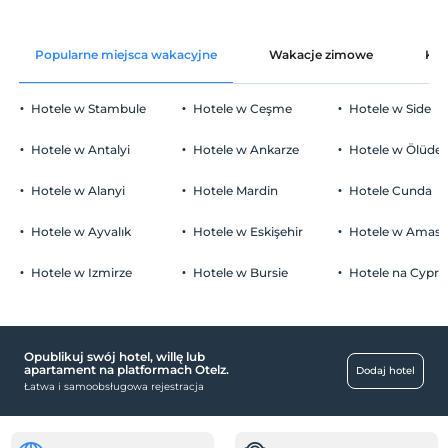
Popularne miejsca wakacyjne
Wakacje zimowe
Kat
Hotele w Stambule
Hotele w Ceşme
Hotele w Side
Hotele w Antalyi
Hotele w Ankarze
Hotele w Ölüden
Hotele w Alanyi
Hotele Mardin
Hotele Cunda
Hotele w Ayvalık
Hotele w Eskişehir
Hotele w Amasr
Hotele w Izmirze
Hotele w Bursie
Hotele na Cyprz
Opublikuj swój hotel, willę lub
apartament na platformach Otelz.
Dodaj hotel
Łatwa i samoobsługowa rejestracja