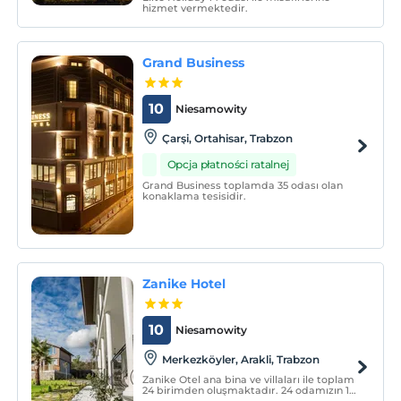
hizmet vermektedir.
Grand Business
10
Niesamowity
Çarşi, Ortahisar, Trabzon
Opcja płatności ratalnej
Grand Business toplamda 35 odası olan
konaklama tesisidir.
Zanike Hotel
10
Niesamowity
Merkezköyler, Arakli, Trabzon
Zanike Otel ana bina ve villaları ile toplam
24 birimden oluşmaktadır. 24 odamızın 14