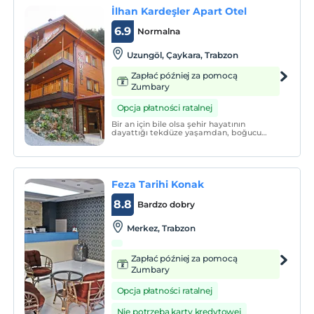
İlhan Kardeşler Apart Otel
6.9
Normalna
Uzungöl, Çaykara, Trabzon
Zapłać później za pomocą
Zumbary
Opcja płatności ratalnej
Bir an için bile olsa şehir hayatının
dayattığı tekdüze yaşamdan, boğucu
kalabalıktan sizleri uzaklaştırmayı
hedefliyoruz.
Feza Tarihi Konak
8.8
Bardzo dobry
Merkez, Trabzon
Zapłać później za pomocą
Zumbary
Opcja płatności ratalnej
Nie potrzeba karty kredytowej