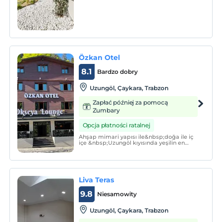
tanesi deluxe ve suit villalardan
oluşmaktadır.
Özkan Otel
8.1
Bardzo dobry
Uzungöl, Çaykara, Trabzon
Zapłać później za pomocą
Zumbary
Opcja płatności ratalnej
Ahşap mimari yapısı ile&nbsp;doğa ile iç
içe &nbsp;Uzungöl kıyısında yeşilin en
güzel tonları arasında bulunan otelimiz
tertemiz odalarında Wİ-Fİ erişimi, düz
ekran Tv ve gardırop bulunmakta özel
banyosunda, banyo ekipmanlarını ücretsiz
sunulmaktadır.
Liva Teras
9.8
Niesamowity
Uzungöl, Çaykara, Trabzon