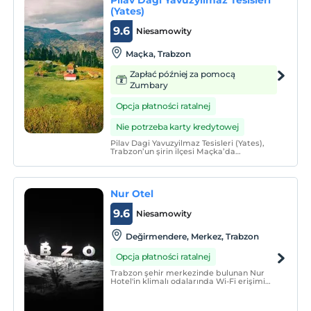
(Yates)
9.6
Niesamowity
Maçka, Trabzon
Zapłać później za pomocą
Zumbary
Opcja płatności ratalnej
Nie potrzeba karty kredytowej
Pilav Dagi Yavuzyilmaz Tesisleri (Yates),
Trabzon’un şirin ilçesi Maçka’da
bulunmaktadır. Maçka’nın Pilav Dağı
(Lagana) olarak bilinen bölge içerisinde
yer alan tesisimiz, manzarası ve temiz
havası ile mükemmel bir konumda hizmet
Nur Otel
vermektedir.
9.6
Niesamowity
Değirmendere, Merkez, Trabzon
Opcja płatności ratalnej
Trabzon şehir merkezinde bulunan Nur
Hotel'in klimalı odalarında Wi-Fi erişimi
ücretsizdir. Otel Karadeniz'e yalnızca 200
metre uzaklıktadır. Trabzon Havaalanı ise
6 dakikalık sürüş mesafesindedir.