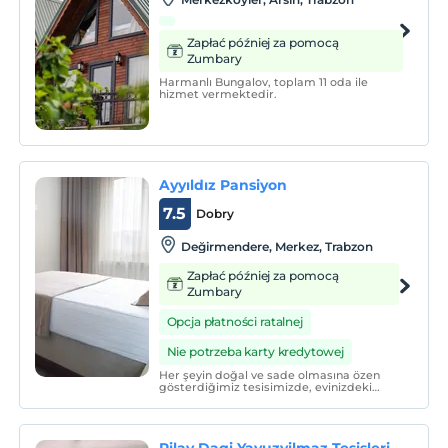
Zapłać później za pomocą
Zumbary
Harmanlı Bungalov, toplam 11 oda ile
hizmet vermektedir.
Ayyıldız Pansiyon
7.5
Dobry
Değirmendere, Merkez, Trabzon
Zapłać później za pomocą
Zumbary
Opcja płatności ratalnej
Nie potrzeba karty kredytowej
Her şeyin doğal ve sade olmasına özen
gösterdiğimiz tesisimizde, evinizdeki
huzur ve rahatı bulabilmeniz için tüm
gayretimiz ile hizmet vermekteyiz.
Pilav Dagi Yavuzyilmaz Tesisleri