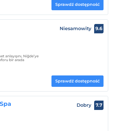
Sprawdź dostępność
Niesamowity
9.6
et anlayışını, Niğde’ye
nforu bir arada
Sprawdź dostępność
 Spa
Dobry
7.7