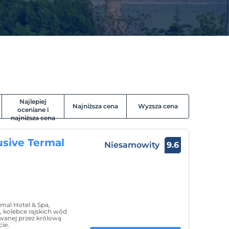
Najlepiej
Najniższa cena
Wyzsza cena
oceniane i
najniższa cena
usive Termal
Niesamowity
9.6
rmal Hotel & Spa,
ej, kolebce rajskich wód
wanej przez królową
ie.