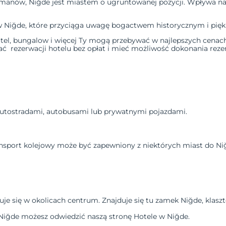
manów, Niğde jest miastem o ugruntowanej pozycji. Wpływa na t
 w Niğde, które przyciąga uwagę bogactwem historycznym i pięk
tel
,
bungalow
i więcej Ty mogą przebywać w najlepszych cenach
ć rezerwacji hotelu bez opłat
i mieć możliwość dokonania rezer
 autostradami, autobusami lub prywatnymi pojazdami.
transport kolejowy może być zapewniony z niektórych miast do Ni
je się w okolicach centrum. Znajduje się tu zamek Niğde, klasz
Niğde możesz odwiedzić naszą stronę
Hotele w Niğde
.