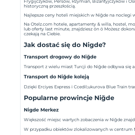
Frygijczyków, Persów, Rzymian, Bizantyjczyków i Os
historyczną przeszłością.
Najlepsze ceny hoteli miejskich w Niğde na noclegi
Na Otelz.com hotele, apartamenty &
willa
,
hostel
,
mo
lub
oferty last minute
, znajdziesz
ön ö Możesz dokona
czekają na Ciebie.
Jak dostać się do Nigde?
Transport drogowy do Niğde
Transport z wielu miast Turcji do Niğde odbywa się
Transport do Niğde koleją
Dzięki Erciyes Express i Ccedil;ukurova Blue Train 
Popularne prowincje Niğde
Nigde Merkez
Większość miejsc wartych zobaczenia w Niğde znajdu
W przypadku obiektów zlokalizowanych w centrum 