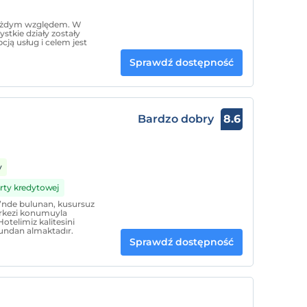
 każdym względem. W
tkie działy zostały
ją usług i celem jest
Sprawdź dostępność
Bardzo dobry
8.6
y
arty kredytowej
i’nde bulunan, kusursuz
rkezi konumuyla
 Hotelimiz kalitesini
sundan almaktadır.
Sprawdź dostępność