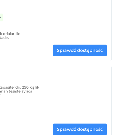
y
 odaları ile
adır.
Sprawdź dostępność
asitelidir. 250 kişilik
anan tesiste ayrıca
.
Sprawdź dostępność