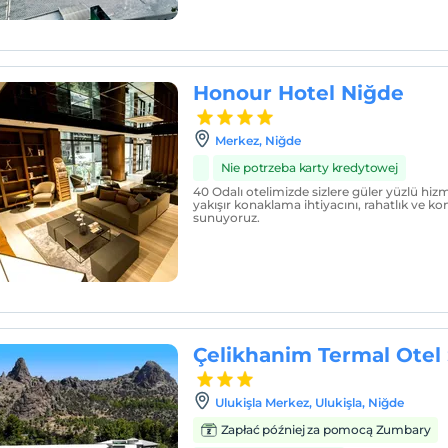
Honour Hotel Niğde
Merkez, Niğde
Nie potrzeba karty kredytowej
40 Odalı otelimizde sizlere güler yüzlü hizm
yakışır konaklama ihtiyacını, rahatlık ve ko
sunuyoruz.
Çelikhanim Termal Otel
Ulukişla Merkez, Ulukişla, Niğde
Zapłać później za pomocą Zumbary