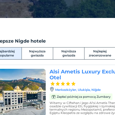
lepsze Nigde hotele
ajbardziej
Najwyższa
Najniższa
Najlepiej
opularne
gwiazda
gwiazda
zrecenzowane
Alsi Ametis Luxury Excl
Otel
Merkezköyler, Ulukişla, Niğde
Zapłać później za pomocą Zumbary
Witamy w Ciftehan i jego Al'si Ametis The
osadzie cywilizacji Eti, frygijskiej i rzymski
termalnych regionu Mezopotamii, prefero
Egiptu Kleopetra ze względu na zdrowe życ