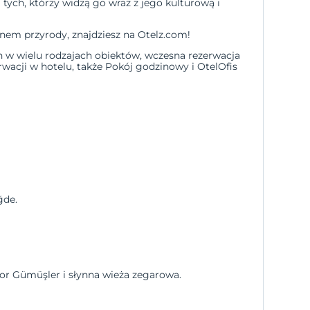
ych, którzy widzą go wraz z jego kulturową i
nem przyrody, znajdziesz na Otelz.com!
 w wielu rodzajach obiektów,
wczesna rezerwacja
wacji w hotelu, także
Pokój godzinowy
i
OtelOfis
ğde.
tor Gümüşler i słynna wieża zegarowa.