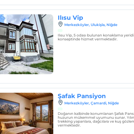
Ilısu Vip
Merkezköyler, Ulukişla, Niğde
Ilısu Vip, 5 odası bulunan konaklama yeridi
konseptinde hizmet vermektedir.
Şafak Pansiyon
Merkezköyler, Çamardi, Niğde
Doğanın kalbinde konumlanan Şafak Pansi
huzurun mükemmel uyumunu sunar. Yılın
trekking yapanlara, dağcılara ve kuş gözle
vermektedir.