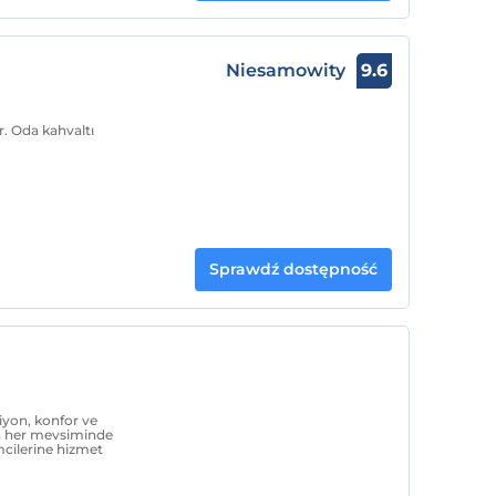
Niesamowity
9.6
r. Oda kahvaltı
Sprawdź dostępność
yon, konfor ve
 her mevsiminde
mcilerine hizmet