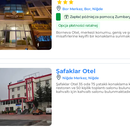
Bor Merkez, Bor, Niğde
Zapłać później za pomocą Zumbar
Opcja płatności ratalnej
Borneva Otel, merkezi konumu, geniş ve şık
misafirlerine keyifli bir konaklama sunmakt
Şafaklar Otel
Niğde Merkez, Niğde
Şafaklar Otel 35 oda 75 yataklı konaklama kap
restoran ve 50 kişilik toplantı salonu bulun
kahvaltı için kahvaltı salonu bulunmaktadır