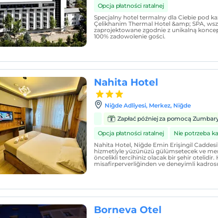
Opcja płatności ratalnej
Specjalny hotel termalny dla Ciebie pod
Çelikhanim Thermal Hotel &amp; SPA, wszys
zaprojektowane zgodnie z unikalną koncepc
100% zadowolenie gości.
Nahita Hotel
Niğde Adliyesi, Merkez, Niğde
Zapłać później za pomocą Zumbar
Opcja płatności ratalnej
Nie potrzeba k
Nahita Hotel, Niğde Emin Erişingil Caddes
hizmetiyle yüzünüzü gülümsetecek ve me
öncelikli tercihiniz olacak bir şehir otelidir.
misafirperverliğinden ve deneyimli kadro
Borneva Otel