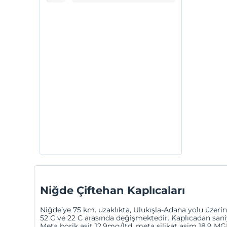
Niğde Çiftehan Kaplıcaları
Niğde’ye 75 km. uzaklıkta, Ulukışla-Adana yolu üzeri
52 C ve 22 C arasında değişmektedir. Kaplıcadan sani
Meta borik asit 12.9mg/ltd ,meta silikat asim 18.9 MG