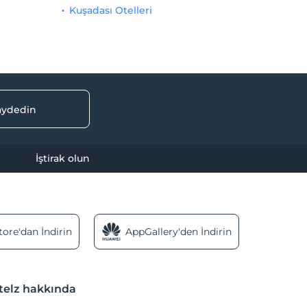
Kuşadası Otelleri
kaydedin
İştirak olun
ore'dan İndirin
AppGallery'den İndirin
telz hakkında