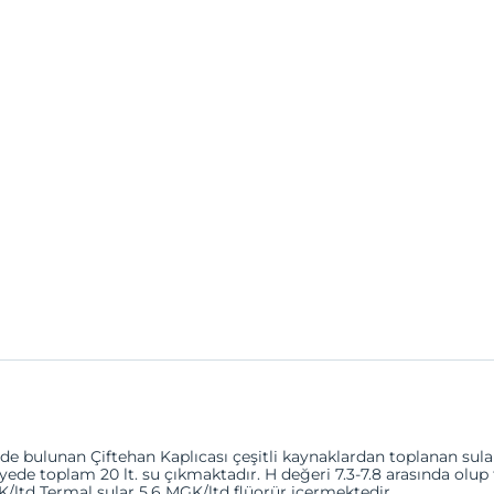
nde bulunan Çiftehan Kaplıcası çeşitli kaynaklardan toplanan sula
yede toplam 20 lt. su çıkmaktadır. H değeri 7.3-7.8 arasında olu
K/ltd Termal sular 5.6 MGK/ltd flüorür içermektedir.