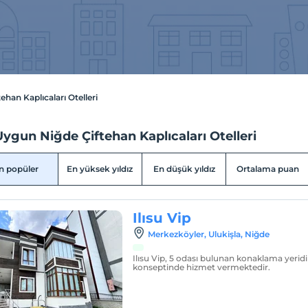
ehan Kaplıcaları Otelleri
ygun Niğde Çiftehan Kaplıcaları Otelleri
n popüler
En yüksek yıldız
En düşük yıldız
Ortalama puan
Ilısu Vip
Merkezköyler, Ulukişla, Niğde
Ilısu Vip, 5 odası bulunan konaklama yeridi
konseptinde hizmet vermektedir.