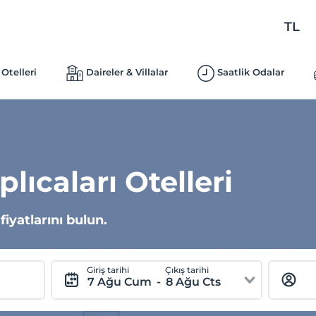
TL
Otelleri
Daireler & Villalar
Saatlik Odalar
lıcaları Otelleri
iyatlarını bulun.
Giriş tarihi
Çıkış tarihi
7 Ağu Cum
-
8 Ağu Cts