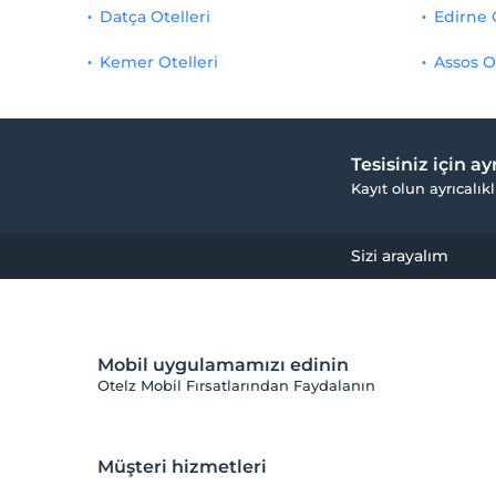
Datça Otelleri
Edirne 
Kemer Otelleri
Assos O
Tesisiniz için a
Kayıt olun ayrıcalıkl
Sizi arayalım
Mobil uygulamamızı edinin
Otelz Mobil Fırsatlarından Faydalanın
Müşteri hizmetleri