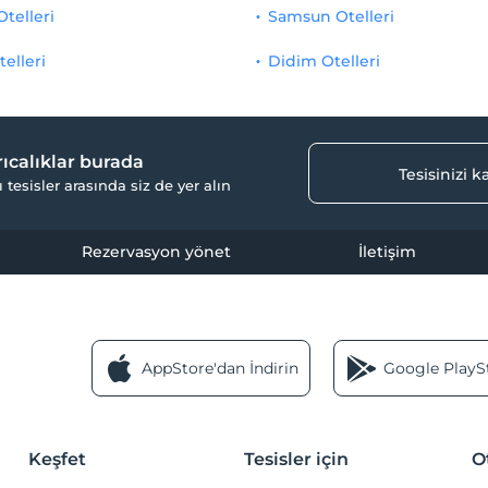
Otelleri
Samsun Otelleri
telleri
Didim Otelleri
yrıcalıklar burada
Tesisinizi 
ı tesisler arasında siz de yer alın
Rezervasyon yönet
İletişim
AppStore'dan İndirin
Google PlaySt
Keşfet
Tesisler için
O