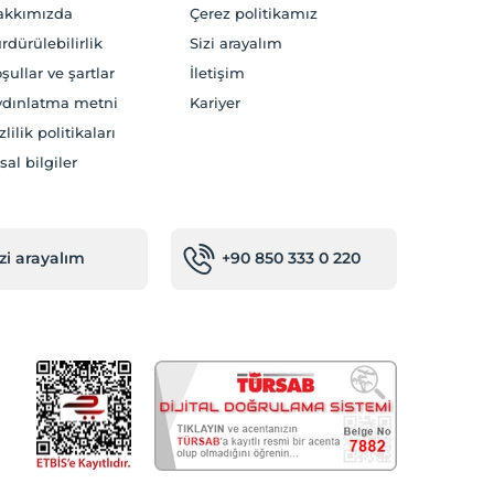
akkımızda
Çerez politikamız
rdürülebilirlik
Sizi arayalım
şullar ve şartlar
İletişim
dınlatma metni
Kariyer
zlilik politikaları
sal bilgiler
izi arayalım
+90 850 333 0 220