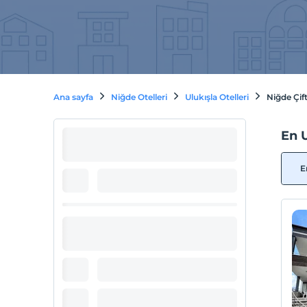
Ana sayfa
Niğde Otelleri
Ulukışla Otelleri
Niğde Çift
En U
E