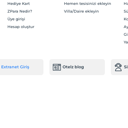
Hediye Kart
Hemen tesisinizi ekleyin
H
ZPara Nedir?
Villa/Daire ekleyin
Sü
Üye girişi
Ko
Hesap oluştur
Ay
Gi
Ya
Extranet Giriş
Otelz blog
S