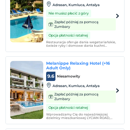
Adrasan, Kumluca, Antalya
Nie musisz płacić z góry
Zapłać później za pomocą
Zumbary
Opcja płatności ratalnej
Restauracja oferuje dania wegetariańskie,
świeże ryby i domowe dania kuchni
lokalnej. Dzięki bogatej różnorodności
dań, zasmakujesz w swoich
podniebieniach. W hotelu Maviay można
pływać we własnym basenie i opalać się
Melanippe Relaxing Hotel (+16
na bezpłatnych leżakach.
Adult Only)
9.6
Niesamowity
Adrasan, Kumluca, Antalya
Zapłać później za pomocą
Zumbary
Opcja płatności ratalnej
Wprowadzamy Cię do najważniejszej
dzielnicy mieszkaniowej LYCIAN ROAD,
najważniejszej ścieżki spacerowej w
pierwszej dziesiątce na świecie;
Zapraszamy do RELAKSUJĄCEGO HOTELU