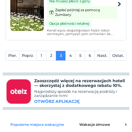
Nie musisz płacić z góry
Zapłać później za pomocą
Zumbary
Opcja płatności ratalnej
Kendi eşsiz doğallığından hiçbir ödün
vermeyen, yemyeşil çam ormanları ile
masmavi berrak bir denizin birleştiği ve
güneşin teninizi okşadığı, kuş seslerinin
eksik olmadığı Adrasan sahilini Likya
Adrasan'da konaklayarak tecrübe
edebilirsiniz.
Pier.
Poprz.
1
2
3
4
5
6
Nast.
Ostat.
Zaoszczędź więcej na rezerwacjach hoteli
— skorzystaj z dodatkowego rabatu 10%.
Najprostszy sposób na rezerwację podróży i
zarządzanie nimi
OTWÓRZ APLIKACJĘ
Popularne miejsca wakacyjne
Wakacje zimowe
Kat