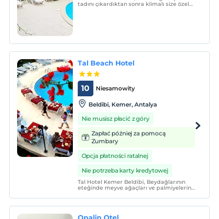
tadını çıkardıktan sonra klimalı size özel
hazırladığımız lüks odalarımızda günün
yorgunluğunu üzerinizden atabilirsiniz.
Tal Beach Hotel
10
Niesamowity
Beldibi, Kemer, Antalya
Nie musisz płacić z góry
Zapłać później za pomocą
Zumbary
Opcja płatności ratalnej
Nie potrzeba karty kredytowej
Tal Hotel Kemer Beldibi, Beydağlarının
eteğinde meyve ağaçları ve palmiyelerin
gölgesinde denize 150 metre mesafelik
konumu, konforu, konukseverliği ve kaliteli
hizmet anlayışı ile siz misafirlerimize
unutulmaz bir tatil keyfi sunuyor.
Opalin Otel