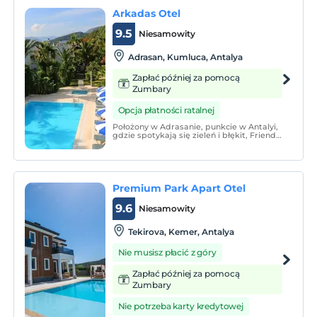
MELANIPPE, gdzie poczujesz ruiny,
Arkadas Otel
przyrodę i geografię tej cywilizacji i całkow
9.5
Niesamowity
Adrasan, Kumluca, Antalya
Zapłać później za pomocą
Zumbary
Opcja płatności ratalnej
Położony w Adrasanie, punkcie w Antalyi,
gdzie spotykają się zieleń i błękit, Friend
Hotel otwiera drzwi do wymarzonych
wakacji dla swoich gości.
Premium Park Apart Otel
9.6
Niesamowity
Tekirova, Kemer, Antalya
Nie musisz płacić z góry
Zapłać później za pomocą
Zumbary
Nie potrzeba karty kredytowej