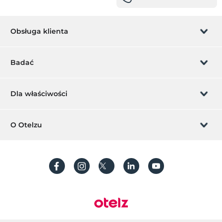
Obsługa klienta
Zarządzanie rezerwacją
Badać
Pozwól nam zadzwonić
Karta podarunkowa
Dla właściwości
Zostań członkiem
Co to jest ZMoney?
Dodaj swój hotel
O Otelzu
Kontakt
Znak członkiem
Dodaj swoją willę/apartament
O nas
Często Zadawane Pytania
Utwórz konto
Zrównoważony rozwój
Ochrona danych osobowych
Regulamin
Przewodnik po procesie