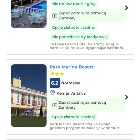
Nie musisz płacić z góry
Zapłać później za pomocą
Zumbary
Opcja płatności ratalnej
Nie potrzeba karty kredytowej
La Hoya Beach Hotel świadczy usługi w
formule all inclusive dysponując łącznie 51
pokojami.
Park Marina Resort
6.2
Normalna
Kemer, Antalya
Zapłać później za pomocą
Zumbary
Opcja płatności ratalnej
Park Marina Resort oferuje swoim
gościom przyjemne wakacje w domu z
dużym ogrodem i odkrytym basenem w
Kemer. Obiekt posiada odkryty basen,
restaurację i całodobową recepcję.