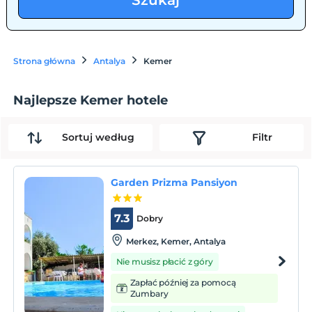
Szukaj
Strona główna
Antalya
Kemer
Najlepsze Kemer hotele
Sortuj według
Filtr
Garden Prizma Pansiyon
7.3
Dobry
Merkez, Kemer, Antalya
Nie musisz płacić z góry
Zapłać później za pomocą
Zumbary