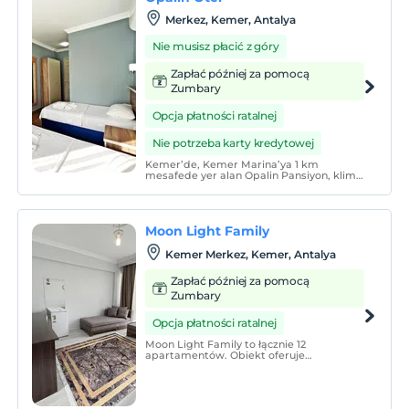
Merkez, Kemer, Antalya
Nie musisz płacić z góry
Zapłać później za pomocą
Zumbary
Opcja płatności ratalnej
Nie potrzeba karty kredytowej
Kemer’de, Kemer Marina’ya 1 km
mesafede yer alan Opalin Pansiyon, klima
ve ücretsiz Wi-Fi erişimine sahip
konaklama birimleriyle hizmet
vermektedir. Balkonlu birimlerde TV ve
duşlu özel banyo bulunmaktadır.
Moon Light Family
Kemer Merkez, Kemer, Antalya
Zapłać później za pomocą
Zumbary
Opcja płatności ratalnej
Moon Light Family to łącznie 12
apartamentów. Obiekt oferuje
całodobową recepcję.