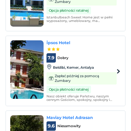
Zumbary
Opcja płatności ratalnej
Istanbulbeach Sweet Home jest w pełni
wyposażony, umeblowany, ma
powierzchnię całkowitą 1000 m², 700 m²
ogrodu, pokoje z podłogami wyłożonymi
płytkami ceramicznymi, balkon, pralkę,
wifi, suszarkę do włosów i bezpłatny
zestaw kosmetyków.
İpsos Hotel
7.9
Dobry
Beldibi, Kemer, Antalya
Zapłać później za pomocą
Zumbary
Opcja płatności ratalnej
Nasz obiekt oferuje Państwu, naszym
cennym Gościom, spokojny, spokojny i
cichy wypoczynek wśród drzewek
pomarańczowych. Działamy jako firma
rodzinna od 22 lat. To jest 250 metrów (5
minut) od plaży.
Maviay Hotel Adrasan
9.6
Niesamowity