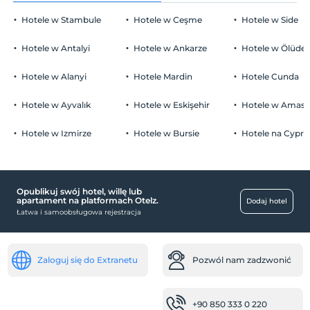
Hotele w Stambule
Hotele w Ceşme
Hotele w Side
Hotele w Antalyi
Hotele w Ankarze
Hotele w Ölüden
Hotele w Alanyi
Hotele Mardin
Hotele Cunda
Hotele w Ayvalık
Hotele w Eskişehir
Hotele w Amasr
Hotele w Izmirze
Hotele w Bursie
Hotele na Cyprz
Opublikuj swój hotel, willę lub
apartament na platformach Otelz.
Dodaj hotel
Łatwa i samoobsługowa rejestracja
Zaloguj się do Extranetu
Pozwól nam zadzwonić
+90 850 333 0 220