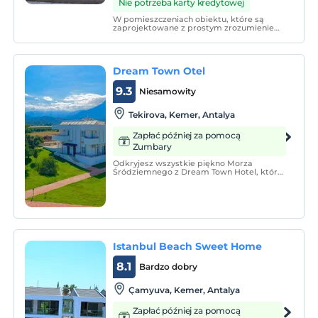
Nie potrzeba karty kredytowej
W pomieszczeniach obiektu, które są
zaprojektowane z prostym zrozumieniem;
Posiada klimatyzację, telewizję i telewizję
satelitarną. W całodobowej recepcji
dostępny jest bezpłatny prywatny
parking.
Dream Town Otel
9.3
Niesamowity
Tekirova, Kemer, Antalya
Zapłać później za pomocą
Zumbary
Odkryjesz wszystkie piękno Morza
Śródziemnego z Dream Town Hotel, który
przemawia do wszystkich zmysłów.
Istanbul Beach Sweet Home
8.1
Bardzo dobry
Çamyuva, Kemer, Antalya
Zapłać później za pomocą