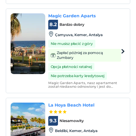
Magic Garden Aparts
8.2
Bardzo dobry
Çamyuva, Kemer, Antalya
Nie musisz płacić z góry
Zapłać później za pomocą
Zumbary
Opcja płatności ratalnej
Nie potrzeba karty kredytowej
Magic Garden Aparts, nasz apartament
został niedawno odnowiony i jest do
Państwa dyspozycji z całkowicie
odnowionymi apartamentami.
Zamieszkasz w obiekcie, w którym panuje
bardzo ciepła i przyjazna rodzinna
La Hoya Beach Hotel
atmosfera i poczujesz się jak w domu.
9.3
Niesamowity
Beldibi, Kemer, Antalya