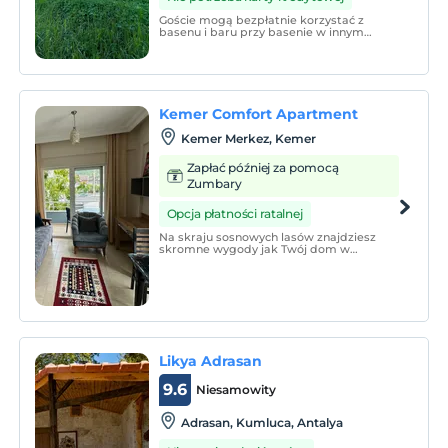
Goście mogą bezpłatnie korzystać z
basenu i baru przy basenie w innym
obiekcie.
Kemer Comfort Apartment
Kemer Merkez, Kemer
Zapłać później za pomocą
Zumbary
Opcja płatności ratalnej
Na skraju sosnowych lasów znajdziesz
skromne wygody jak Twój dom w
mieszkaniach o powierzchni od 50 do 65
m².
Likya Adrasan
9.6
Niesamowity
Adrasan, Kumluca, Antalya