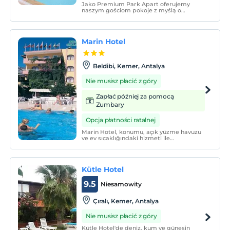
Jako Premium Park Apart oferujemy
naszym gościom pokoje z myślą o
wygodzie i komforcie, bez uszczerbku dla
Państwa komfortu w jakości standardu
życia, z wszelkimi udogodnieniami
dostępnymi w pokoju.
Marin Hotel
Beldibi, Kemer, Antalya
Nie musisz płacić z góry
Zapłać później za pomocą
Zumbary
Opcja płatności ratalnej
Marin Hotel, konumu, açık yüzme havuzu
ve ev sıcaklığındaki hizmeti ile
misafirlerine keyifli bir konaklama
sunmaktadır.
Kütle Hotel
9.5
Niesamowity
Çıralı, Kemer, Antalya
Nie musisz płacić z góry
Kütle Hotel'de deniz, kum ve güneşin