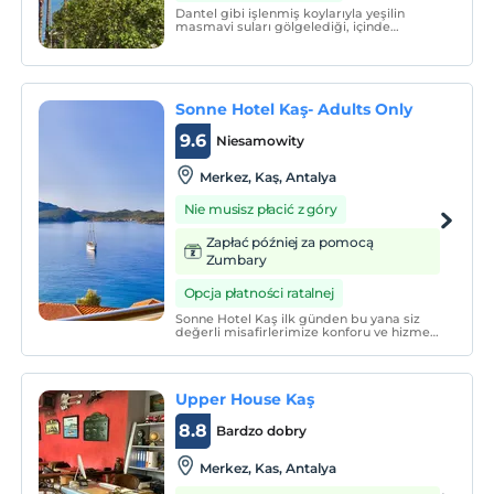
Dantel gibi işlenmiş koylarıyla yeşilin
masmavi suları gölgelediği, içinde
barındırdığı tarihi eserleriyle de adeta bir
açık hava müzesi olarak Türkiye'nin en
gizemli kıyısında bir tatil için Çobanoğlu
Hotel sizi bekliyor.
Sonne Hotel Kaş- Adults Only
9.6
Niesamowity
Merkez, Kaş, Antalya
Nie musisz płacić z góry
Zapłać później za pomocą
Zumbary
Opcja płatności ratalnej
Sonne Hotel Kaş ilk günden bu yana siz
değerli misafirlerimize konforu ve hizmet
kalitesiyle unutulmaz bir tatil vaat
etmektedir.
Upper House Kaş
8.8
Bardzo dobry
Merkez, Kas, Antalya