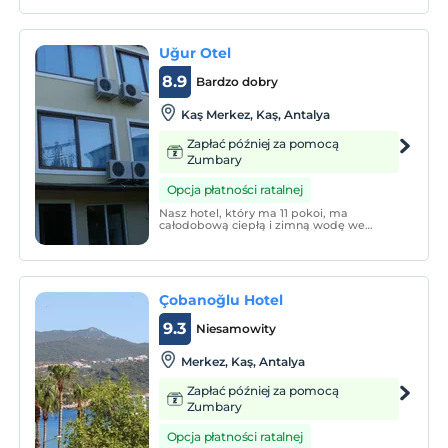
müşterilerimize en üstün ilgiyi göstermek
ve mutlu dönmesini saglamak ilk
amacımızdır.
Uğur Otel
8.9
Bardzo dobry
Kaş Merkez, Kaş, Antalya
Zapłać później za pomocą
Zumbary
Opcja płatności ratalnej
Nasz hotel, który ma 11 pokoi, ma
całodobową ciepłą i zimną wodę we
wszystkich pokojach, a także system kart
energetycznych, klimatyzację, telewizor z
płaskim ekranem i cyfrową telewizję
satelitarną.
Çobanoğlu Hotel
9.3
Niesamowity
Merkez, Kaş, Antalya
Zapłać później za pomocą
Zumbary
Opcja płatności ratalnej