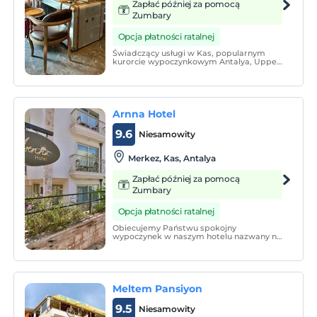
Zapłać później za pomocą
Zumbary
Opcja płatności ratalnej
Świadczący usługi w Kas, popularnym
kurorcie wypoczynkowym Antalya, Upper
House Hotel wyróżnia się nowocześnie
urządzonymi, komfortowymi pokojami, a
także życzliwą obsługą i bliskością miejsc
turystycznych.
Arnna Hotel
9.6
Niesamowity
Merkez, Kas, Antalya
Zapłać później za pomocą
Zumbary
Opcja płatności ratalnej
Obiecujemy Państwu spokojny
wypoczynek w naszym hotelu nazwany na
cześć Arnny, stolicy Licji. Dzięki
minimalistycznie urządzonym pokojom
Arnna jest na tyle ambitna, że może być
Twoim drugim adresem.
Meltem Pansiyon
9.5
Niesamowity