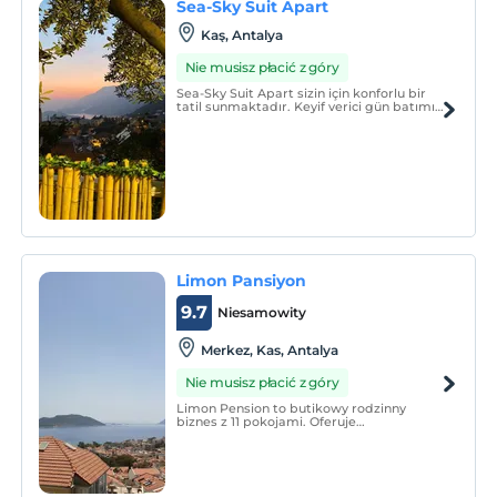
Sea-Sky Suit Apart
Kaş, Antalya
Nie musisz płacić z góry
Sea-Sky Suit Apart sizin için konforlu bir
tatil sunmaktadır. Keyif verici gün batımı
manzaramıza şahit olun.
Limon Pansiyon
9.7
Niesamowity
Merkez, Kas, Antalya
Nie musisz płacić z góry
Limon Pension to butikowy rodzinny
biznes z 11 pokojami. Oferuje
zakwaterowanie w zaciszu własnego
domu. Większość naszych pokoi ma widok
na morze i jest komfortowo umeblowana.
Wszystkie pokoje dysponują balkonem.