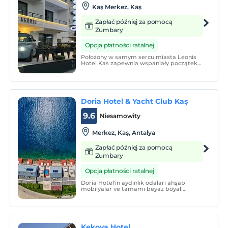
Kaş Merkez, Kaş
Zapłać później za pomocą
Zumbary
Opcja płatności ratalnej
Położony w samym sercu miasta Leonis
Hotel Kas zapewnia wspaniały początek
wakacyjnego poranka dzięki przyjaznemu
personelowi i obfitym śniadaniom.
Doria Hotel & Yacht Club Kaş
9.6
Niesamowity
Merkez, Kaş, Antalya
Zapłać później za pomocą
Zumbary
Opcja płatności ratalnej
Doria Hotel'in aydınlık odaları ahşap
mobilyalar ve tamamı beyaz boyalı
duvarlara sahiptir. Huzurlu bir atmosferi
yansıtacak şekilde titizlikle dekore edilmiş
odaların her biri LED TV, ücretsiz Wi-Fi
erişimi, minibar ve oturma alanıyla
donatılmıştır.
Kekova Hotel