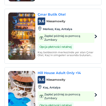
bulunduğu Kaş'ın şehir merkezinde yer
alan Puya Pansiyon, renkli Türk motifleriyle
süslenen sıcak bir aile ortamı sunuyor.
Çınar Butik Otel
9.6
Niesamowity
Merkez, Kaş, Antalya
Zapłać później za pomocą
Zumbary
Opcja płatności ratalnej
Kaş beldesinin merkezinde yer alan Çınar
Otel, Kaş’ın simgeleri arasında bulunan
tarihi Uzun Çarşı ve Likya Kral Lahiti’nin
yaklaşık 15 metre üzerinde konumlanarak
misafirlerine ayrıcalıklı bir konaklama
deneyimi sunmaktadır.
Hill House Adult Only +14
9.6
Niesamowity
Kaş, Antalya
Zapłać później za pomocą
Zumbary
Opcja płatności ratalnej