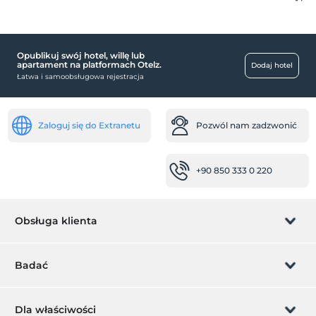
Opublikuj swój hotel, willę lub
apartament na platformach Otelz.
Dodaj hotel
Łatwa i samoobsługowa rejestracja
Zaloguj się do Extranetu
Pozwól nam zadzwonić
+90 850 333 0 220
Obsługa klienta
Zarządzanie rezerwacją
Badać
Pozwól nam zadzwonić
Karta podarunkowa
Dla właściwości