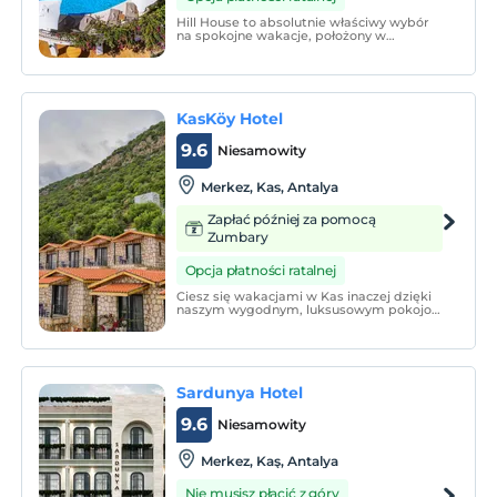
Hill House to absolutnie właściwy wybór
na spokojne wakacje, położony w
hipnotyzującej części półwyspu Kas.
Poczujesz ciepło bycia we własnym domu.
KasKöy Hotel
9.6
Niesamowity
Merkez, Kas, Antalya
Zapłać później za pomocą
Zumbary
Opcja płatności ratalnej
Ciesz się wakacjami w Kas inaczej dzięki
naszym wygodnym, luksusowym pokojom
z widokiem na morze, zbudowanym w
architekturze kamiennych domów.
Sardunya Hotel
9.6
Niesamowity
Merkez, Kaş, Antalya
Nie musisz płacić z góry