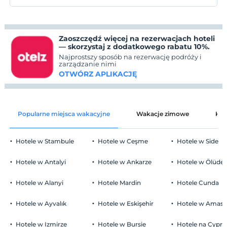
Zaoszczędź więcej na rezerwacjach hoteli
— skorzystaj z dodatkowego rabatu 10%.
Najprostszy sposób na rezerwację podróży i
zarządzanie nimi
OTWÓRZ APLIKACJĘ
Popularne miejsca wakacyjne
Wakacje zimowe
Kat
Hotele w Stambule
Hotele w Ceşme
Hotele w Side
Hotele w Antalyi
Hotele w Ankarze
Hotele w Ölüden
Hotele w Alanyi
Hotele Mardin
Hotele Cunda
Hotele w Ayvalık
Hotele w Eskişehir
Hotele w Amasr
Hotele w Izmirze
Hotele w Bursie
Hotele na Cyprz