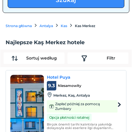
Szukaj
Strona główna
Antalya
Kas
Kas Merkez
Najlepsze Kaş Merkez hotele
Sortuj według
Filtr
Hotel Puya
9.3
Niesamowity
Merkez, Kaş, Antalya
Zapłać później za pomocą
Zumbary
Opcja płatności ratalnej
Birçok önemli tarihi kalıntılara yakınlığı
dolayısıyla eski eserlere ilgi duyanların
uğrak yeri olan, bir çok dalış noktasının