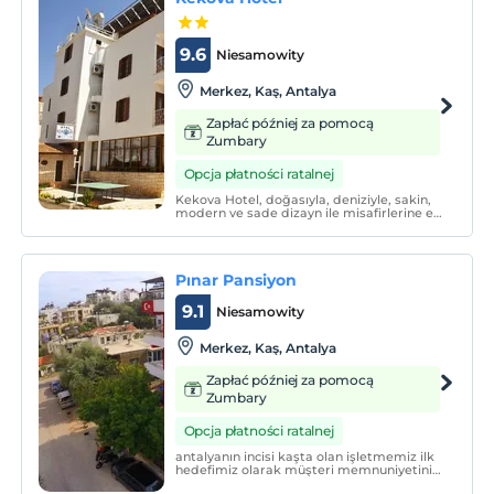
9.6
Niesamowity
Merkez, Kaş, Antalya
Zapłać później za pomocą
Zumbary
Opcja płatności ratalnej
Kekova Hotel, doğasıyla, deniziyle, sakin,
modern ve sade dizayn ile misafirlerine ev
sıcaklığında keyifli bir konaklama
sunmaktadır. Tesiste, 7/24 resepsiyon ve
bahçe bulunmaktadır.
Pınar Pansiyon
9.1
Niesamowity
Merkez, Kaş, Antalya
Zapłać później za pomocą
Zumbary
Opcja płatności ratalnej
antalyanın incisi kaşta olan işletmemiz ilk
hedefimiz olarak müşteri memnuniyetini
hedef almaktayız .konaklama yapan