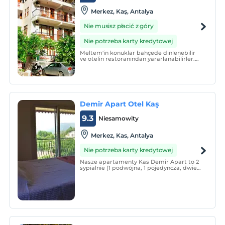
Merkez, Kaş, Antalya
Nie musisz płacić z góry
Nie potrzeba karty kredytowej
Meltem'in konuklar bahçede dinlenebilir
ve otelin restoranından yararlanabilirler.
Barbekü imkanları da mevcuttur. Otel
çevresinde yapılabilecek aktiviteler
arasında doğa yürüyüşü ve dalış
bulunmaktadır.
Demir Apart Otel Kaş
9.3
Niesamowity
Merkez, Kas, Antalya
Nie potrzeba karty kredytowej
Nasze apartamenty Kas Demir Apart to 2
sypialnie (1 podwójna, 1 pojedyncza, dwie
rozkładane sofy), otwarta kuchnia, salon,
WC-łazienka.