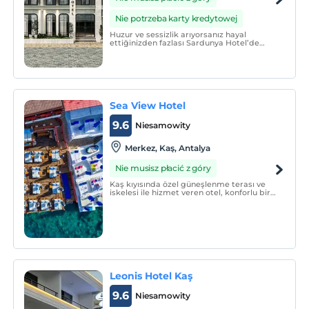
Nie potrzeba karty kredytowej
Huzur ve sessizlik arıyorsanız hayal
ettiğinizden fazlası Sardunya Hotel’de
mevcut.
Sea View Hotel
9.6
Niesamowity
Merkez, Kaş, Antalya
Nie musisz płacić z góry
Kaş kıyısında özel güneşlenme terası ve
iskelesi ile hizmet veren otel, konforlu bir
tatil sunuyor. Otel modern dekore edilmiş
ve bazıları muhteşem deniz manzarasına
açılan balkonlara sahip 19 oda ve süit ile
hizmet veriyor.
Leonis Hotel Kaş
9.6
Niesamowity