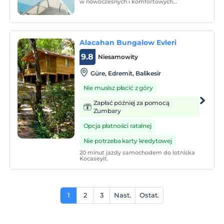
w nowoczesnych i komfortowych
pokojach, w których uwzględniono
wszystkie szczegóły, których możesz
potrzebować, wybierz najodpowiedniejszy
dla siebie pokój, aby zamienić pobyt w
niezapomniane wspomnienie i cieszyć
Alacahan Bungalow Evleri
9.8
Niesamowity
Güre, Edremit, Balikesir
Nie musisz płacić z góry
Zapłać później za pomocą
Zumbary
Opcja płatności ratalnej
Nie potrzeba karty kredytowej
20 minut jazdy samochodem do lotniska
Kocaseyit.
1
2
3
Nast.
Ostat.