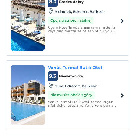
8.3
Bardzo dobry
Altinoluk, Edremit, Balikesir
Opcja płatności ratalnej
Üçem Hotel'in odalarının tamamı deniz
veya dağ manzarasına sahiptir. Uydu
kanallarını gösteren düz ekran TV ve
buzdolabı her odada standarttır.
Odalarda ücretsiz banyo malzemeleri
içeren en-suite banyo da vardır.
Venüs Termal Butik Otel
9.3
Niesamowity
Güre, Edremit, Balikesir
Nie musisz płacić z góry
Venüs Termal Butik Otel, termal suyun
şifalı dokunuşuyla konforlu konaklama
ayrıcalığını buluşturuyor.