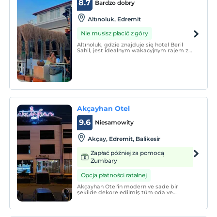
8.7
Bardzo dobry
Altınoluk, Edremit
Nie musisz płacić z góry
Altınoluk, gdzie znajduje się hotel Beril
Sahil, jest idealnym wakacyjnym rajem z
czystym morzem, leczniczymi wodami,
czystym powietrzem i naturalnym
pięknem.
Akçayhan Otel
9.6
Niesamowity
Akçay, Edremit, Balikesir
Zapłać później za pomocą
Zumbary
Opcja płatności ratalnej
Akçayhan Otel'in modern ve sade bir
şekilde dekore edilmiş tüm oda ve
süitlerinde oturma alanı, çalışma masası,
düz ekran uydu TV, çay-kahve makinesi,
mini bar ve kasa yer almaktadır.