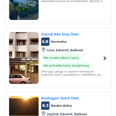
zakwaterowanie ze śniadaniem, łącznie 20
pokoi.
Grand See Day Otel
6.8
Normalna
Güre, Edremit, Balikesir
Nie musisz płacić z góry
Nie potrzeba karty kredytowej
Oferując usługi w rajskim tlenowym
regionie Güre z pokojami z widokiem na
Morze Egejskie i Zatokę Edremit, Grand
See Day Hotel obiecuje swoim gościom
wyjątkowe wakacje połączone z luksusem
i komfortem.
Kutlugün Sahil Otel
8.3
Bardzo dobry
Zeytinli, Edremit, Balikesir