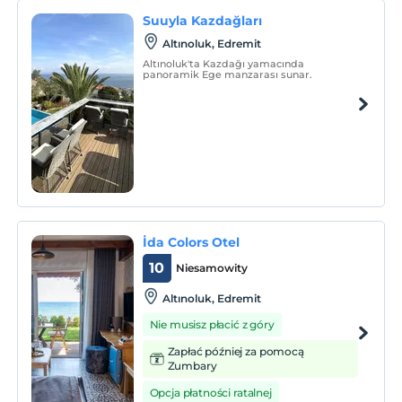
Suuyla Kazdağları
Altınoluk, Edremit
Altınoluk'ta Kazdağı yamacında
panoramik Ege manzarası sunar.
İda Colors Otel
10
Niesamowity
Altınoluk, Edremit
Nie musisz płacić z góry
Zapłać później za pomocą
Zumbary
Opcja płatności ratalnej