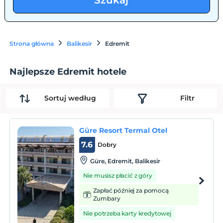
Szukaj
Strona główna
Balikesir
Edremit
Najlepsze Edremit hotele
Sortuj według
Filtr
Güre Resort Termal Otel
7.6
Dobry
Güre, Edremit, Balikesir
Nie musisz płacić z góry
Zapłać później za pomocą
Zumbary
Nie potrzeba karty kredytowej