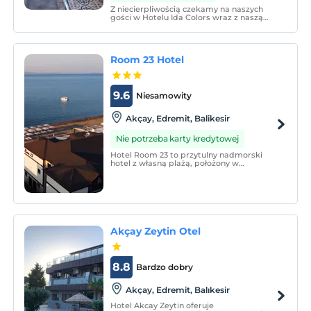
Z niecierpliwością czekamy na naszych
gości w Hotelu Ida Colors wraz z naszą
restauracją, która stała się miejscem
smaków dla smakoszy, gdzie niebieski i
zielony spotykają się u podnóża Gór Ida.
Room 23 Hotel
9.6
Niesamowity
Akçay, Edremit, Balikesir
Nie potrzeba karty kredytowej
Hotel Room 23 to przytulny nadmorski
hotel z własną plażą, położony w
malowniczej zatoce Akçay, otoczony
architekturą harmonizującą z Akcay i
czystym powietrzem Kazdaglari.
Akçay Zeytin Otel
8.8
Bardzo dobry
Akçay, Edremit, Balıkesir
Hotel Akcay Zeytin oferuje