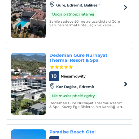
Güre, Edremit, Balikesir
Opcja płatności ratalnej
Sahile sadece 50 metre uzaklıktaki Güre
Saruhan Termal Hotel, açık ve kapalı
yüzme havuzları, spa merkezi ve ücretsiz
Wi-Fi erişimi sunmaktadır. Otel, uydu TV
ve klimalı odalara ev sahipliği
yapmaktadır.
Dedeman Güre Nurhayat
Thermal Resort & Spa
10
Niesamowity
Kaz Dağları, Edremit
Nie musisz płacić z góry
Dedeman Güre Nurhayat Thermal Resort
& Spa, Kuzey Ege Rivierasının Kazdağıları
Güre bölgesinde bulunmaktadır. Yarım
pansiyon, oda ve kahvaltı, sadece oda
konseptleriyle misafirlerimize hizmet
verilmektedir.
Paradise Beach Otel