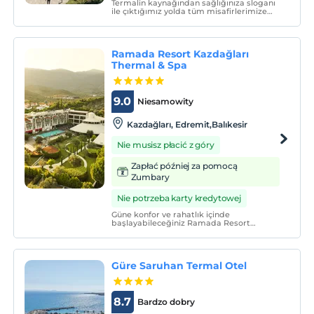
Termalin kaynağından sağlığınıza sloganı
ile çıktığımız yolda tüm misafirlerimize
dağ, deniz ve termal sulardan
yararlanabilmeleri için konforlu, rahat bir
ortamda hizmet vermeyi hedefliyoruz.
Ramada Resort Kazdağları
Thermal & Spa
9.0
Niesamowity
Kazdağları, Edremit,Balıkesir
Nie musisz płacić z góry
Zapłać później za pomocą
Zumbary
Nie potrzeba karty kredytowej
Güne konfor ve rahatlık içinde
başlayabileceğiniz Ramada Resort
Kazdağları Thermal & Spa otelimizde
huzurlu bir cennete kaçış yapın. Otelimiz,
Balıkesir Koca Seyit Havalimanı'na (EDO)
en yakın konumda yer alır.
Güre Saruhan Termal Otel
8.7
Bardzo dobry