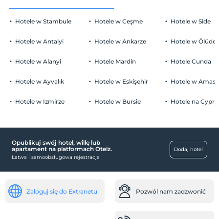
Hotele w Stambule
Hotele w Ceşme
Hotele w Side
Hotele w Antalyi
Hotele w Ankarze
Hotele w Ölüden
Hotele w Alanyi
Hotele Mardin
Hotele Cunda
Hotele w Ayvalık
Hotele w Eskişehir
Hotele w Amasr
Hotele w Izmirze
Hotele w Bursie
Hotele na Cyprz
Opublikuj swój hotel, willę lub
apartament na platformach Otelz.
Dodaj hotel
Łatwa i samoobsługowa rejestracja
Zaloguj się do Extranetu
Pozwól nam zadzwonić