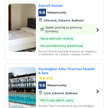
Asmali Konak
9.8
Niesamowity
Altinoluk, Edremit, Balikesir
Zapłać później za pomocą
Zumbary
Opcja płatności ratalnej
Nie potrzeba karty kredytowej
Asmali Konak posiada 8 pokoi na wzgórzu
z widokiem na Lesbos i wyspę Cunda.
Możesz cieszyć się śniadaniem i widokiem
na naszym tarasie w towarzystwie śpiewu
ptaków i dźwięków krykieta.
Kazdağları Allia Thermal Health
& Spa
9.6
Niesamowity
Güre, Edremit, Balikesir
Nie musisz płacić z góry
W Allia Thermal Health & Spa Kazdağları,