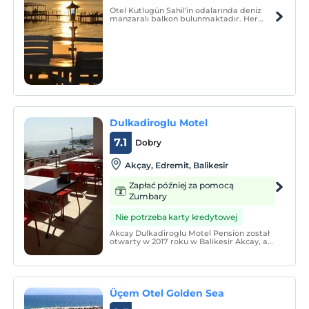
Otel Kutlugün Sahil'in odalarında deniz
manzaralı balkon bulunmaktadır. Her
odada parke zeminler, minibar, klima ve
düz ekran uydu TV vardır. Özel banyolar
duş, saç kurutma makinesi ve ücretsiz
banyo malzemeleri ile donatılmıştır.
Dulkadiroglu Motel
7.1
Dobry
Akçay, Edremit, Balikesir
Zapłać później za pomocą
Zumbary
Nie potrzeba karty kredytowej
Akcay Dulkadiroglu Motel Pension został
otwarty w 2017 roku w Balikesir Akcay, aby
zapewnić Państwu spokojny wypoczynek.
Z radością witamy Państwa, naszych
gości, na spokojny i ekonomiczny
wypoczynek.
Üçem Otel Golden Sea