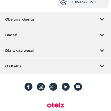
+90 850 333 0 220
Obsługa klienta
Zarządzanie rezerwacją
Badać
Pozwól nam zadzwonić
Karta podarunkowa
Dla właściwości
Zostań członkiem
Co to jest ZMoney?
Dodaj swój hotel
O Otelzu
Kontakt
Znak członkiem
Dodaj swoją willę/apartament
O nas
Często Zadawane Pytania
Utwórz konto
Zrównoważony rozwój
Ochrona danych osobowych
Regulamin
Przewodnik po procesie