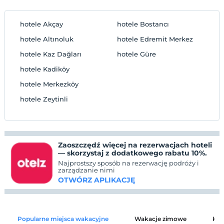
hotele Akçay
hotele Bostancı
hotele Altınoluk
hotele Edremit Merkez
hotele Kaz Dağları
hotele Güre
hotele Kadiköy
hotele Merkezköy
hotele Zeytinli
Zaoszczędź więcej na rezerwacjach hoteli
— skorzystaj z dodatkowego rabatu 10%.
Najprostszy sposób na rezerwację podróży i
zarządzanie nimi
OTWÓRZ APLIKACJĘ
Popularne miejsca wakacyjne
Wakacje zimowe
Kat