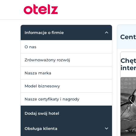
Informacje o firmie
Cen
O nas
Chęt
Zrównoważony rozwój
inte
Nasza marka
Model biznesowy
Nasze certyfikaty i nagrody
Dodaj swój hotel
Obsługa klienta