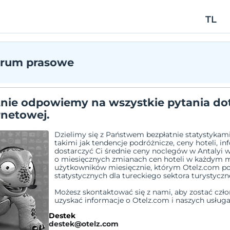
TL
trum prasowe
nie odpowiemy na wszystkie pytania dot
rnetowej.
Dzielimy się z Państwem bezpłatnie statystykami,
takimi jak tendencje podróżnicze, ceny hoteli, i
dostarczyć Ci średnie ceny noclegów w Antaly
o miesięcznych zmianach cen hoteli w każdym mie
użytkowników miesięcznie, którym Otelz.com p
statystycznych dla tureckiego sektora turystyczn
Możesz skontaktować się z nami, aby zostać czło
uzyskać informacje o Otelz.com i naszych usługa
Destek
destek@otelz.com