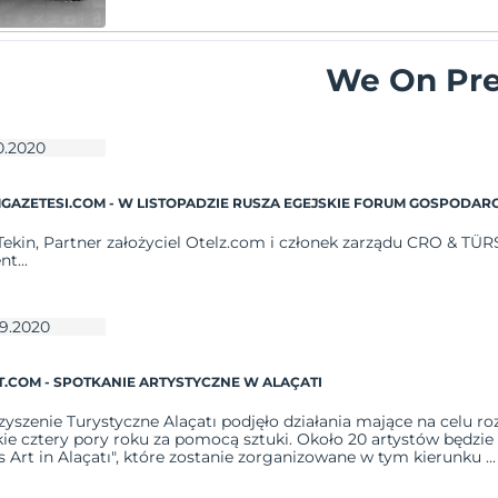
We On Pr
0.2020
GAZETESI.COM - W LISTOPADZIE RUSZA EGEJSKIE FORUM GOSPODARC
ekin, Partner założyciel Otelz.com i członek zarządu CRO & TÜR
t...
09.2020
ET.COM - SPOTKANIE ARTYSTYCZNE W ALAÇATI
yszenie Turystyczne Alaçatı podjęło działania mające na celu r
ie cztery pory roku za pomocą sztuki. Około 20 artystów będzie
 Art in Alaçatı", które zostanie zorganizowane w tym kierunku ...