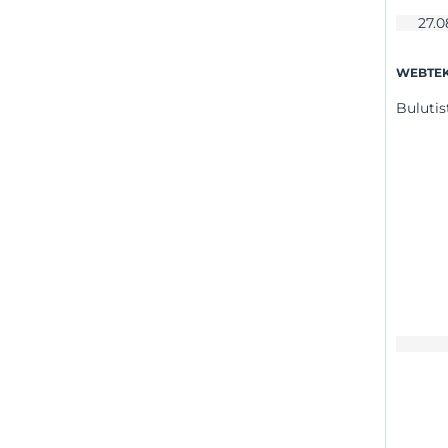
Ochrona danych osobowych
27.0
Kariery
WEBTEK
Warunki korzystania z kart
Bulutis
podarunkowych