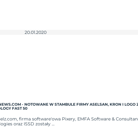
20.01.2020
INEWS.COM - NOTOWANE W STAMBULE FIRMY ASELSAN, KRON I LOG
LOGY FAST 50
elz.com, firma software'owa Pixery, EMFA Software & Consultanc
ogies oraz ISSD zostały ...