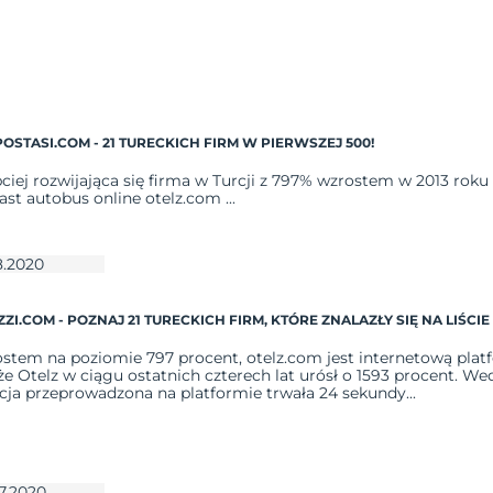
POSTASI.COM - 21 TURECKICH FIRM W PIERWSZEJ 500!
ciej rozwijająca się firma w Turcji z 797% wzrostem w 2013 roku 
st autobus online otelz.com ...
8.2020
I.COM - POZNAJ 21 TURECKICH FIRM, KTÓRE ZNALAZŁY SIĘ NA LIŚCI
stem na poziomie 797 procent, otelz.com jest internetową platf
e Otelz w ciągu ostatnich czterech lat urósł o 1593 procent. W
cja przeprowadzona na platformie trwała 24 sekundy...
7.2020