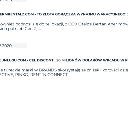
ERMRENTALZ.COM - TO ZŁOTA GORĄCZKA WYNAJMU WAKACYJNEGO! 
również podnosi się do tej okazji, z CEO Otelz's Bertan Aner m
ich potrzeb Gen Z, ...
2.2020
GUNLUGU.COM - CEL DISCONTI: 50 MILIONÓW DOLARÓW WKŁADU W PR
e tureckie marki w BRANDS skorzystają ze zniżek i korzyści dz
CTIVE, PINKO, RENT 'N CONNECT...