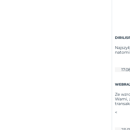
DIRILIS
Najszyb
natomia
17.0
WEBRAZZ
Ze wzro
Wami, ż
transak
<
23.0