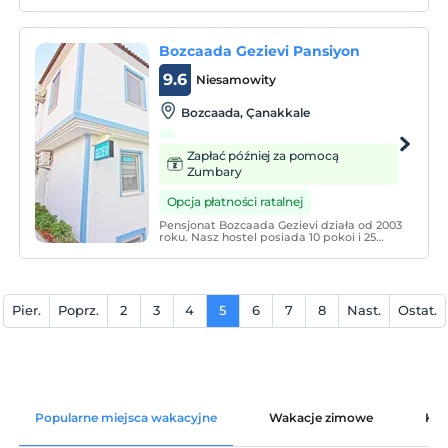
zachodom słońca z widokiem na dolinę.
Bozcaada Gezievi Pansiyon
9.6
Niesamowity
Bozcaada, Çanakkale
Zapłać później za pomocą
Zumbary
Opcja płatności ratalnej
Pensjonat Bozcaada Gezievi działa od 2003
roku. Nasz hostel posiada 10 pokoi i 25
łóżek. Nasze pokoje w standardzie
posiadają łazienkę, klimatyzację, mini bar,
TV, suszarkę do włosów.
Pier.
Poprz.
2
3
4
5
6
7
8
Nast.
Ostat.
Popularne miejsca wakacyjne
Wakacje zimowe
Kat