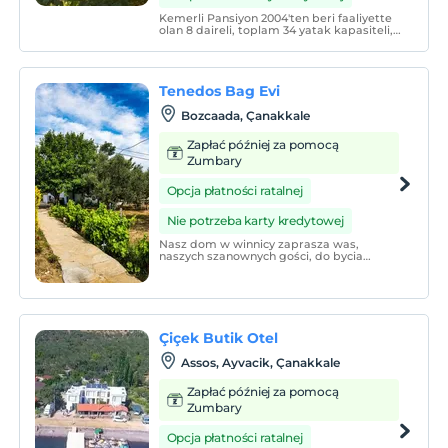
Kemerli Pansiyon 2004'ten beri faaliyette
olan 8 daireli, toplam 34 yatak kapasiteli,
aile işletmesidir.
Tenedos Bag Evi
Bozcaada, Çanakkale
Zapłać później za pomocą
Zumbary
Opcja płatności ratalnej
Nie potrzeba karty kredytowej
Nasz dom w winnicy zaprasza was,
naszych szanownych gości, do bycia
partnerem natury i pokoju dzięki
odnowionej koncepcji.
Çiçek Butik Otel
Assos, Ayvacik, Çanakkale
Zapłać później za pomocą
Zumbary
Opcja płatności ratalnej