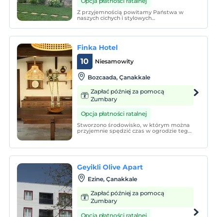
Opcja płatności ratalnej
Z przyjemnością powitamy Państwa w
naszych cichych i stylowych
apartamentach i bungalowach w Dalyan
Village, naprzeciwko Bozcaada.
Finka Hotel
10
Niesamowity
Bozcaada, Çanakkale
Zapłać później za pomocą
Zumbary
Opcja płatności ratalnej
Stworzono środowisko, w którym można
przyjemnie spędzić czas w ogrodzie tego
hotelu, który jest położony wśród bujnych
zielonych drzew oliwnych i winnic, i
odkrywać różne szczegóły w każdym
zakątku.
Geyikli Olive Apart
Ezine‎, Çanakkale
Zapłać później za pomocą
Zumbary
Opcja płatności ratalnej