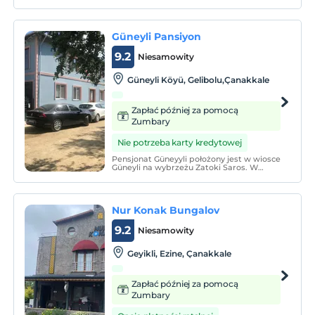
śniadaniem.
Güneyli Pansiyon
9.2
Niesamowity
Güneyli Köyü, Gelibolu,Çanakkale
Zapłać później za pomocą
Zumbary
Nie potrzeba karty kredytowej
Pensjonat Güneyyli położony jest w wiosce
Güneyli na wybrzeżu Zatoki Saros. W
Güneyyli Pansiyon można grillować, ma
duży ogród z placem zabaw i widokiem
na zatokę.
Nur Konak Bungalov
9.2
Niesamowity
Geyikli, Ezine‎, Çanakkale
Zapłać później za pomocą
Zumbary