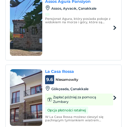
Assos Agura Pansiyon
Assos, Ayvacık, Çanakkale
Pensjonat Agura, który posiada pokoje z
widokiem na morze i góry, które są
inaczej urządzone, posiadają łazienkę z
toaletą, ciągłą ciepłą wodę, materiały
prysznicowe i suszarkę do włosów,
klimatyzację, szafę, mini lodówkę,
telewizor i bezprzewodowy inter
La Casa Rossa
9.6
Niesamowity
Gökçeada‎, Çanakkale
Zapłać później za pomocą
Zumbary
Opcja płatności ratalnej
W La Casa Rossa możesz cieszyć się
pachnącym tymiankiem wiatrem
Gökçeada i towarzyszyć wschodom i