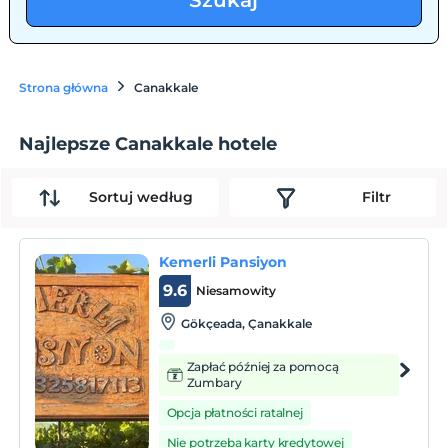
Szukaj
Strona główna
Canakkale
Najlepsze Canakkale hotele
Sortuj według
Filtr
Kemerli Pansiyon
9.6
Niesamowity
Gökçeada‎, Çanakkale
Zapłać później za pomocą
Zumbary
Opcja płatności ratalnej
Nie potrzeba karty kredytowej