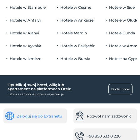
Hotele w Stambule
Hotele w Ceşme
Hotele w Side
Hotele w Antalyi
Hotele w Ankarze
Hotele w Ölüden
Hotele w Alanyi
Hotele Mardin
Hotele Cunda
Hotele w Ayvalık
Hotele w Eskişehir
Hotele w Amasr
Hotele w Izmirze
Hotele w Bursie
Hotele na Cyprz
Opublikuj swój hotel, willę lub
apartament na platformach Otelz.
Dodaj hotel
Łatwa i samoobsługowa rejestracja
Zaloguj się do Extranetu
Pozwól nam zadzwonić
+90 850 333 0 220