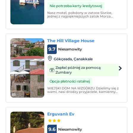
Nie potrzeba karty kredytowej
Nasz motel, położony w zatoce Sivrice,
jednej z najpiękniejszych zatok Morza
Egejskiego, w dzielnicy Ayvacik w
Çanakkale, czeka na Ciebie, aby spędzić
spokojne, spokojne wakacje w kontakcie z
naturą.
The Hill Village House
9.7
Niesamowity
Gökçeada‎, Çanakkale
Zapłać później za pomocą
Zumbary
Opcja płatności ratalnej
WIEJSKI DOM NA WZGÓRZU Dzielimy się z
wami, nasi drodzy przyjaciele, kamiennym
domem, który zaprojektowaliśmy zgodnie
z naturalną architekturą Gökçeada
(Imbros) i odzwierciedlamy
niepowtarzalny charakter wyspy w
naszych pokojach.
Erguvanlı Ev
9.6
Niesamowity