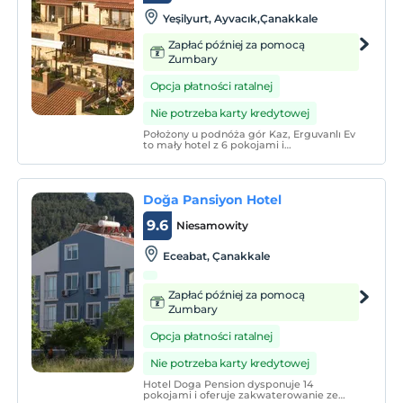
Yeşilyurt, Ayvacık,Çanakkale
Zapłać później za pomocą
Zumbary
Opcja płatności ratalnej
Nie potrzeba karty kredytowej
Położony u podnóża gór Kaz, Erguvanlı Ev
to mały hotel z 6 pokojami i
wolnostojącym domem z 18 łóżkami.
Butikowy hotel otoczony sosnami i
ogrodem oferuje gaje oliwne rozciągające
się jak okiem sięgnąć, wioskę Küçük
Doğa Pansiyon Hotel
Çetmi i widoki na morze.
9.6
Niesamowity
Eceabat, Çanakkale
Zapłać później za pomocą
Zumbary
Opcja płatności ratalnej
Nie potrzeba karty kredytowej
Hotel Doga Pension dysponuje 14
pokojami i oferuje zakwaterowanie ze