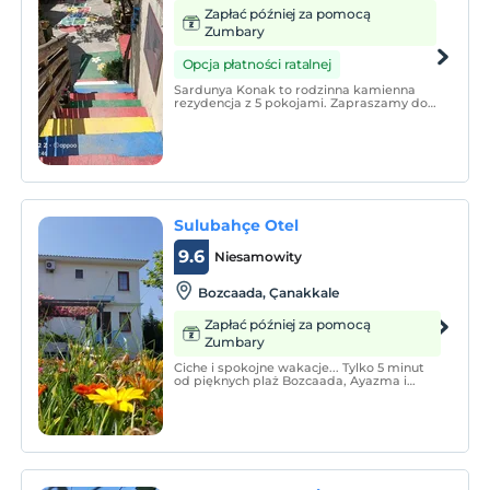
Zapłać później za pomocą
Zumbary
Opcja płatności ratalnej
Sardunya Konak to rodzinna kamienna
rezydencja z 5 pokojami. Zapraszamy do
korzystania z dworu w wiejskiej
atmosferze.
Sulubahçe Otel
9.6
Niesamowity
Bozcaada, Çanakkale
Zapłać później za pomocą
Zumbary
Ciche i spokojne wakacje... Tylko 5 minut
od pięknych plaż Bozcaada, Ayazma i
Sulubahçe. Dzięki swojemu położeniu w
odległości krótkiego spaceru i chłodnemu
północnemu wiatrowi w upalne letnie dni,
czeka na swoich gości na ciche i spokojne
wakacje.