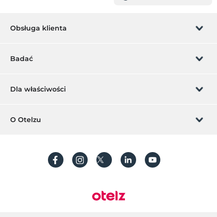
Obsługa klienta
Zarządzanie rezerwacją
Badać
Pozwól nam zadzwonić
Karta podarunkowa
Dla właściwości
Zostań członkiem
Co to jest ZMoney?
Dodaj swój hotel
O Otelzu
Kontakt
Znak członkiem
Dodaj swoją willę/apartament
O nas
Często Zadawane Pytania
Utwórz konto
Zrównoważony rozwój
Ochrona danych osobowych
Regulamin
Przewodnik po procesie