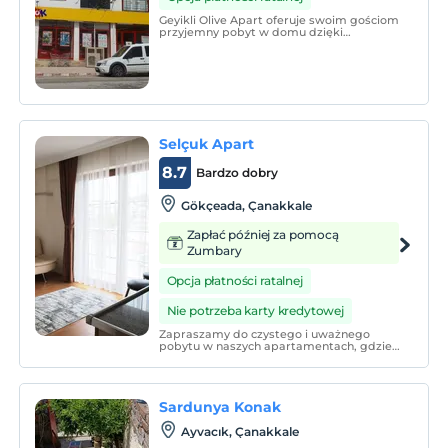
Geyikli Olive Apart oferuje swoim gościom
przyjemny pobyt w domu dzięki
stylowemu i nowoczesnemu wzornictwu.
Selçuk Apart
8.7
Bardzo dobry
Gökçeada‎, Çanakkale
Zapłać później za pomocą
Zumbary
Opcja płatności ratalnej
Nie potrzeba karty kredytowej
Zapraszamy do czystego i uważnego
pobytu w naszych apartamentach, gdzie
obudzisz się ze spokojnym widokiem na
Gökçeada, gdzie wszystkie szczegóły
zostały przemyślane dla Twojej wygody.
Sardunya Konak
Ayvacık, Çanakkale