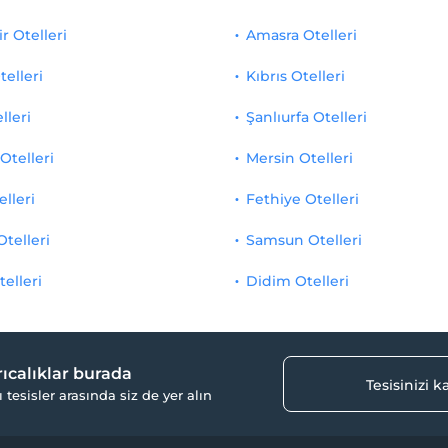
r Otelleri
Amasra Otelleri
telleri
Kıbrıs Otelleri
lleri
Şanlıurfa Otelleri
Otelleri
Mersin Otelleri
elleri
Fethiye Otelleri
Otelleri
Samsun Otelleri
telleri
Didim Otelleri
yrıcalıklar burada
Tesisinizi 
ı tesisler arasında siz de yer alın