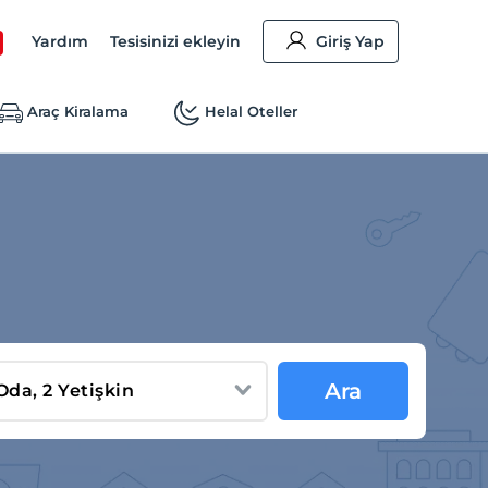
Yardım
Tesisinizi ekleyin
Giriş Yap
Araç Kiralama
Helal Oteller
Ara