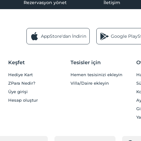
Rezervasyon yönet
İletişim
AppStore'dan İndirin
Google PlaySt
Keşfet
Tesisler için
O
Hediye Kart
Hemen tesisinizi ekleyin
H
ZPara Nedir?
Villa/Daire ekleyin
Sü
Üye girişi
Ko
Hesap oluştur
Ay
Gi
Ya