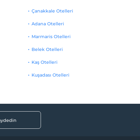
Çanakkale Otelleri
Adana Otelleri
Marmaris Otelleri
Belek Otelleri
Kaş Otelleri
Kuşadası Otelleri
kaydedin