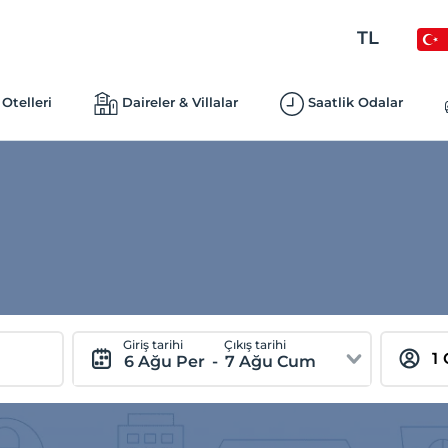
TL
Otelleri
Daireler & Villalar
Saatlik Odalar
Giriş tarihi
Çıkış tarihi
6 Ağu Per
-
7 Ağu Cum