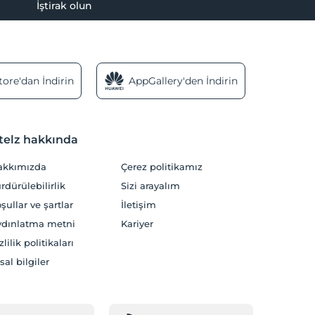
İştirak olun
ore'dan İndirin
AppGallery'den İndirin
telz hakkında
akkımızda
Çerez politikamız
rdürülebilirlik
Sizi arayalım
şullar ve şartlar
İletişim
dınlatma metni
Kariyer
zlilik politikaları
sal bilgiler