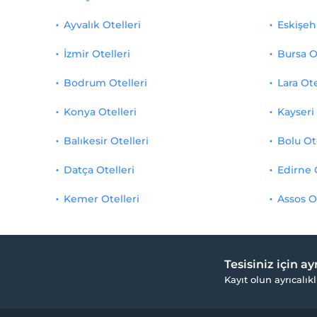
Ayvalık Otelleri
Eskişehi
İzmir Otelleri
Bursa O
Bodrum Otelleri
Lara Ote
Konya Otelleri
Kayseri 
Balıkesir Otelleri
Bolu Ot
Datça Otelleri
Edirne 
Kemer Otelleri
Assos O
Tesisiniz için a
Kayıt olun ayrıcalıkl