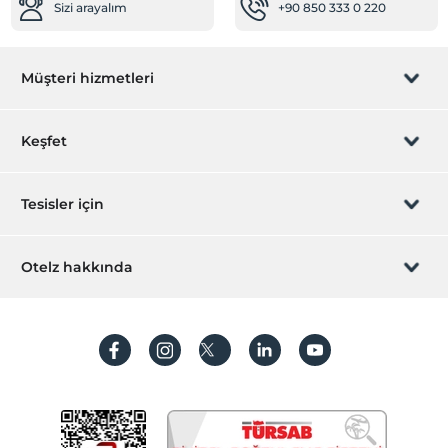
Sizi arayalım
+90 850 333 0 220
Müşteri hizmetleri
Rezervasyon yönet
Keşfet
Sizi arayalım
Hediye Kart
Tesisler için
İştirak olun
ZPara Nedir?
Hemen tesisinizi ekleyin
Otelz hakkında
İletişim
Üye girişi
Villa/Daire ekleyin
Hakkımızda
Sıkça sorulan sorular
Hesap oluştur
Sürdürülebilirlik
Kişisel Verilerin Korunması
Koşullar ve şartlar
İşlem rehberi