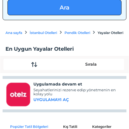
Ara
Ana sayfa
İstanbul Otelleri
Pendik Otelleri
Yayalar Otelleri
En Uygun Yayalar Otelleri
Sırala
Uygulamada devam et
Seyahatlerinizi rezerve edip yönetmenin en
kolay yolu
UYGULAMAYI AÇ
Popüler Tatil Bölgeleri
Kış Tatili
Kategoriler
P