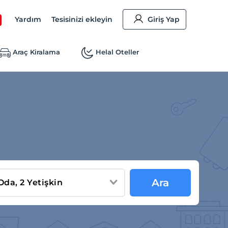
Yardım
Tesisinizi ekleyin
Giriş Yap
Araç Kiralama
Helal Oteller
Ara