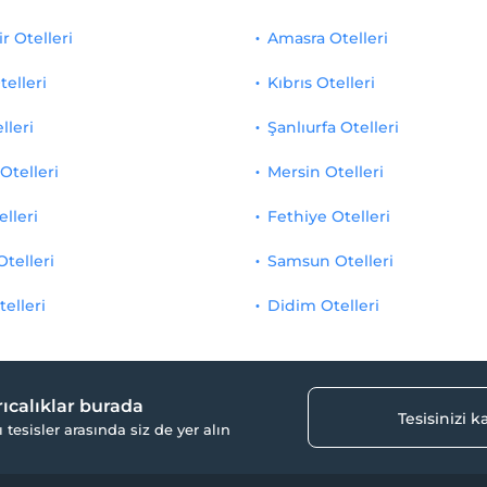
r Otelleri
Amasra Otelleri
telleri
Kıbrıs Otelleri
lleri
Şanlıurfa Otelleri
Otelleri
Mersin Otelleri
elleri
Fethiye Otelleri
Otelleri
Samsun Otelleri
telleri
Didim Otelleri
yrıcalıklar burada
Tesisinizi 
ı tesisler arasında siz de yer alın