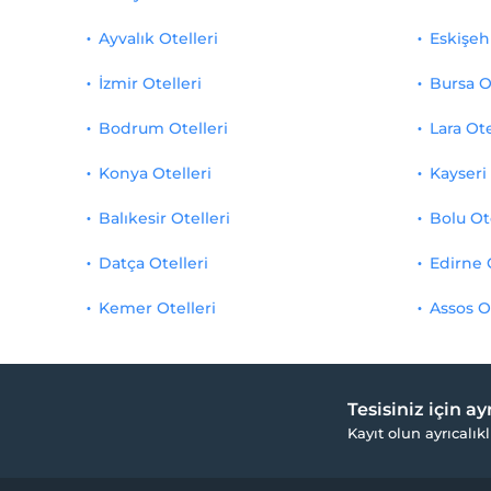
Ayvalık Otelleri
Eskişehi
İzmir Otelleri
Bursa O
Bodrum Otelleri
Lara Ote
Konya Otelleri
Kayseri 
Balıkesir Otelleri
Bolu Ot
Datça Otelleri
Edirne 
Kemer Otelleri
Assos O
Tesisiniz için a
Kayıt olun ayrıcalıkl