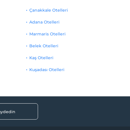
Çanakkale Otelleri
Adana Otelleri
Marmaris Otelleri
Belek Otelleri
Kaş Otelleri
Kuşadası Otelleri
kaydedin