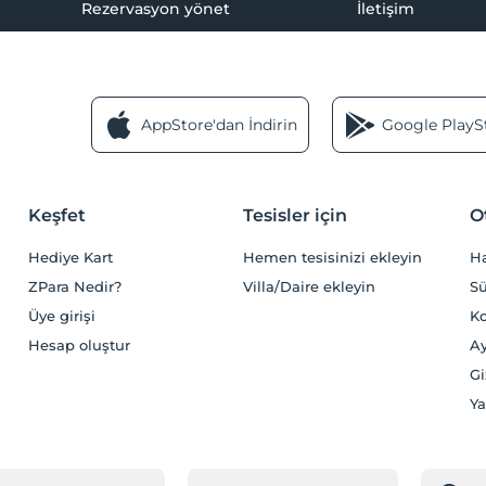
Rezervasyon yönet
İletişim
AppStore'dan İndirin
Google PlaySt
Keşfet
Tesisler için
O
Hediye Kart
Hemen tesisinizi ekleyin
H
ZPara Nedir?
Villa/Daire ekleyin
Sü
Üye girişi
Ko
Hesap oluştur
Ay
Gi
Ya