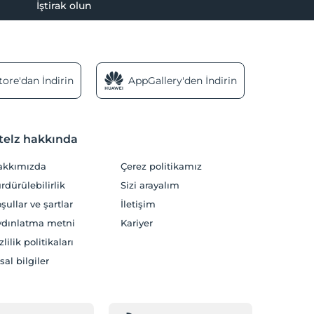
İştirak olun
ore'dan İndirin
AppGallery'den İndirin
telz hakkında
akkımızda
Çerez politikamız
rdürülebilirlik
Sizi arayalım
şullar ve şartlar
İletişim
dınlatma metni
Kariyer
zlilik politikaları
sal bilgiler