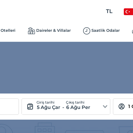
TL
Otelleri
Daireler & Villalar
Saatlik Odalar
Giriş tarihi
Çıkış tarihi
5 Ağu Çar
-
6 Ağu Per