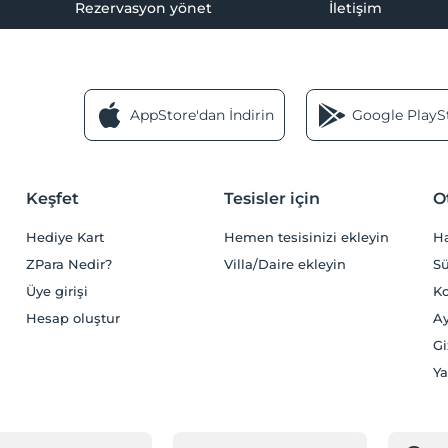
Rezervasyon yönet
İletişim
AppStore'dan İndirin
Google PlaySt
Keşfet
Tesisler için
O
Hediye Kart
Hemen tesisinizi ekleyin
H
ZPara Nedir?
Villa/Daire ekleyin
Sü
Üye girişi
Ko
Hesap oluştur
Ay
Gi
Ya