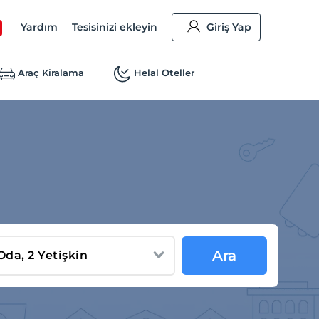
Yardım
Tesisinizi ekleyin
Giriş Yap
Araç Kiralama
Helal Oteller
Ara