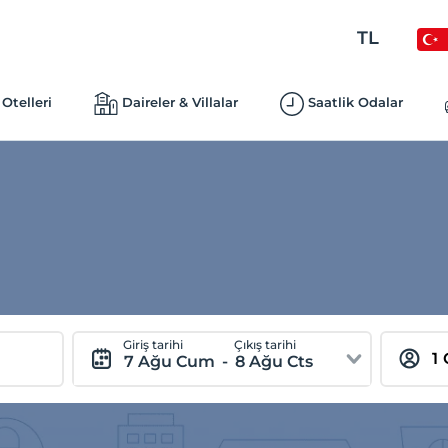
TL
Otelleri
Daireler & Villalar
Saatlik Odalar
Giriş tarihi
Çıkış tarihi
7 Ağu Cum
-
8 Ağu Cts