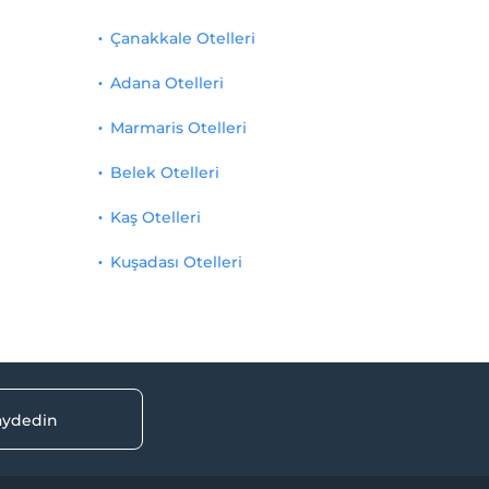
Çanakkale Otelleri
Adana Otelleri
Marmaris Otelleri
Belek Otelleri
Kaş Otelleri
Kuşadası Otelleri
kaydedin