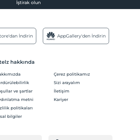
İştirak olun
ore'dan İndirin
AppGallery'den İndirin
telz hakkında
akkımızda
Çerez politikamız
rdürülebilirlik
Sizi arayalım
şullar ve şartlar
İletişim
dınlatma metni
Kariyer
zlilik politikaları
sal bilgiler