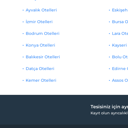
Ayvalık Otelleri
Eskişehi
İzmir Otelleri
Bursa O
Bodrum Otelleri
Lara Ote
Konya Otelleri
Kayseri 
Balıkesir Otelleri
Bolu Ot
Datça Otelleri
Edirne 
Kemer Otelleri
Assos O
Tesisiniz için a
Kayıt olun ayrıcalıkl