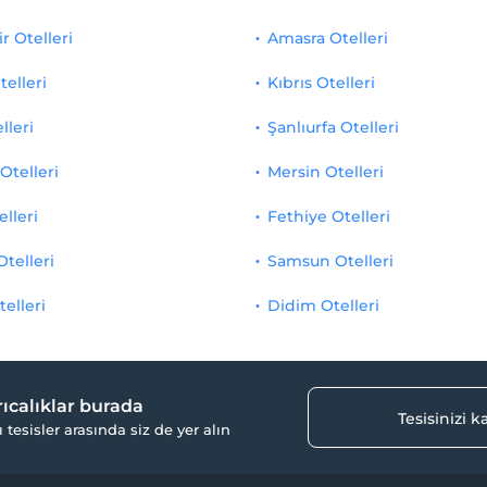
r Otelleri
Amasra Otelleri
telleri
Kıbrıs Otelleri
lleri
Şanlıurfa Otelleri
Otelleri
Mersin Otelleri
elleri
Fethiye Otelleri
Otelleri
Samsun Otelleri
telleri
Didim Otelleri
yrıcalıklar burada
Tesisinizi 
ı tesisler arasında siz de yer alın